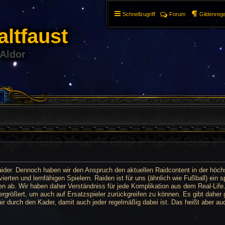
Schnellzugriff
Forum
Gildenrege
ltfaust
 Aldor
aider. Dennoch haben wir den Anspruch den aktuellen Raidcontent in der höchs
rten und lernfähigen Spielern. Raiden ist für uns (ähnlich wie Fußball) ein sp
en ab. Wir haben daher Verständniss für jede Komplikation aus dem Real-Life.
 vergrößert, um auch auf Ersatzspieler zurückgreifen zu können. Es gibt dahe
fair durch den Kader, damit auch jeder regelmäßig dabei ist. Das heißt aber a