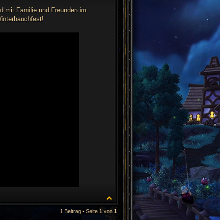
nd mit Familie und Freunden im
interhauchfest!
N
a
c
1 Beitrag • Seite
1
von
1
h