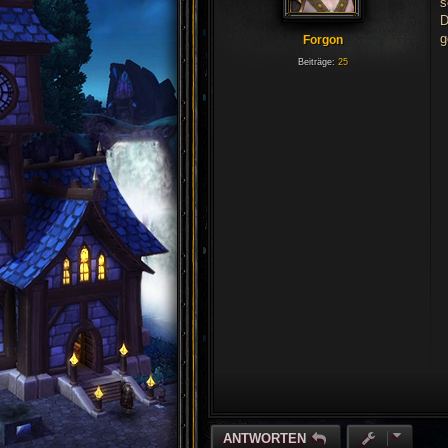
s
D
g
Forgon
Beiträge:
25
ANTWORTEN