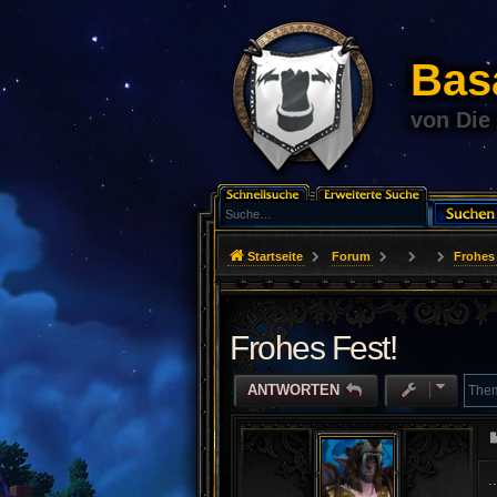
Basa
von Die
Startseite
Forum
Frohes 
Frohes Fest!
ANTWORTEN
.