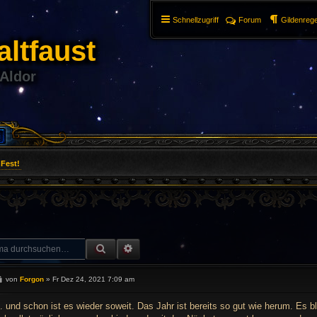
Schnellzugriff
Forum
Gildenrege
ltfaust
 Aldor
Fest!
SUCHE
ERWEITERTE SUCHE
B
von
Forgon
»
Fr Dez 24, 2021 7:09 am
e
i
t
.. und schon ist es wieder soweit. Das Jahr ist bereits so gut wie herum. Es b
r