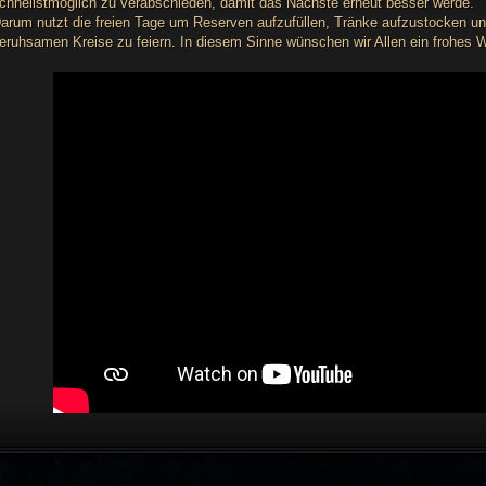
chnellstmöglich zu verabschieden, damit das Nächste erneut besser werde.
a
g
arum nutzt die freien Tage um Reserven aufzufüllen, Tränke aufzustocken u
eruhsamen Kreise zu feiern. In diesem Sinne wünschen wir Allen ein frohes W