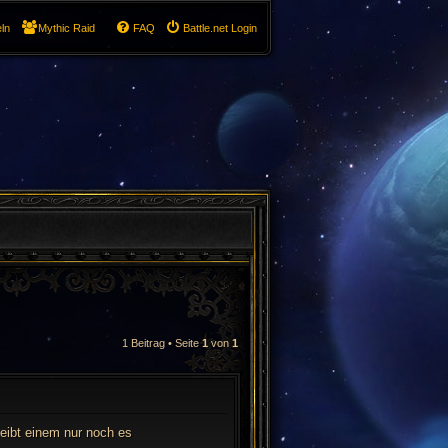
ln
Mythic Raid
FAQ
Battle.net Login
1 Beitrag • Seite
1
von
1
leibt einem nur noch es