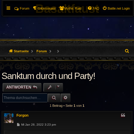
Basaltfaust
Forum
Gildenregeln
Mythic Raid
FAQ
Battle.net Login
S
Startseite
Forum
u
c
Sanktum durch und Party!
h
ANTWORTEN
e
SUCHE
ERWEITERTE SUCHE
1 Beitrag • Seite
1
von
1
Forgon
B
Mi Jan 26, 2022 3:23 pm
e
i