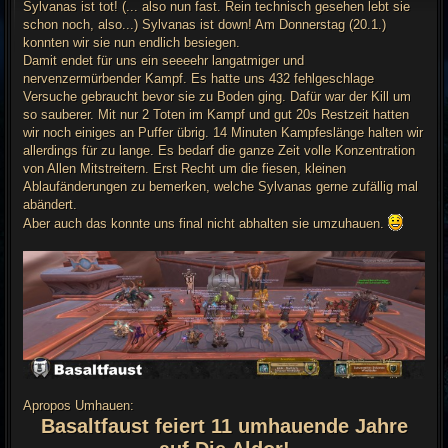
t
Sylvanas ist tot! (... also nun fast. Rein technisch gesehen lebt sie
r
schon noch, also...) Sylvanas ist down! Am Donnerstag (20.1.)
a
g
konnten wir sie nun endlich besiegen.
Damit endet für uns ein seeeehr langatmiger und
nervenzermürbender Kampf. Es hatte uns 432 fehlgeschlage
Versuche gebraucht bevor sie zu Boden ging. Dafür war der Kill um
so sauberer. Mit nur 2 Toten im Kampf und gut 20s Restzeit hatten
wir noch einiges an Puffer übrig. 14 Minuten Kampfeslänge halten wir
allerdings für zu lange. Es bedarf die ganze Zeit volle Konzentration
von Allen Mitstreitern. Erst Recht um die fiesen, kleinen
Ablaufänderungen zu bemerken, welche Sylvanas gerne zufällig mal
abändert.
Aber auch das konnte uns final nicht abhalten sie umzuhauen.
Apropos Umhauen:
Basaltfaust feiert 11 umhauende Jahre