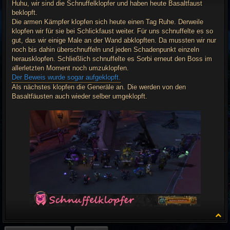
t
Huhu, wir sind die Schnuffelklopfer und haben heute Basaltfaust
r
beklopft.
a
g
Die armen Kämpfer klopfen sich heute einen Tag Ruhe. Derweile
klopfen wir für sie bei Schlickfaust weiter. Für uns schnuffelte es so
gut, das wir einige Male an der Wand abklopften. Da mussten wir nur
noch bis dahin überschnuffeln und jeden Schadenpunkt einzeln
herausklopfen. Schließlich schnuffelte es Sorbi erneut den Boss im
allerletzten Moment noch umzuklopfen.
Der Beweis wurde sogar aufgeklopft.
Als nächstes klopfen die Generäle an. Die werden von den
Basaltfäusten auch wieder selber umgeklopft.
N
a
c