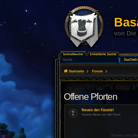
Basa
von Die
Startseite
Forum
Offene Pforten
Neues der Fäuste!
Unsere News von der Front
(
Themen:
102 |
Bei