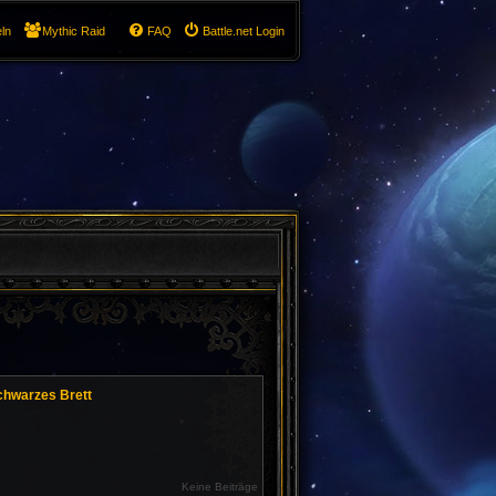
ln
Mythic Raid
FAQ
Battle.net Login
chwarzes Brett
Keine Beiträge