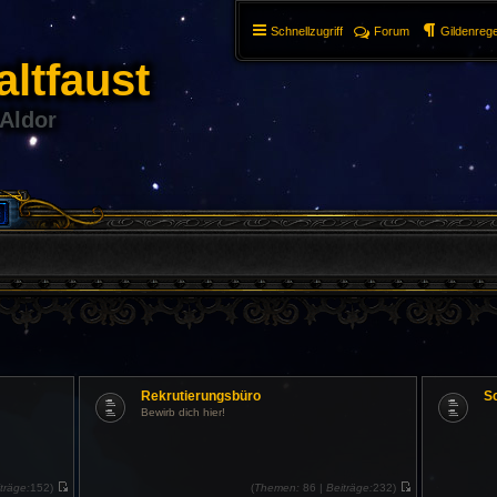
Schnellzugriff
Forum
Gildenrege
ltfaust
 Aldor
Rekrutierungsbüro
S
Bewirb dich hier!
träge:
152)
(
Themen:
86 |
Beiträge:
232)