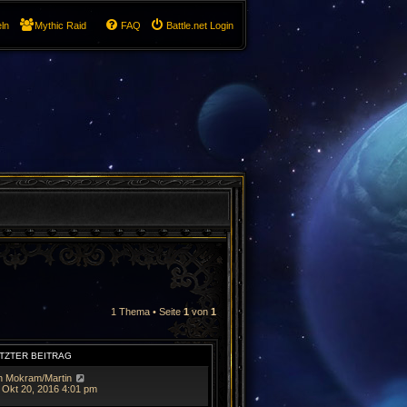
ln
Mythic Raid
FAQ
Battle.net Login
1 Thema • Seite
1
von
1
TZTER BEITRAG
n
Mokram/Martin
 Okt 20, 2016 4:01 pm