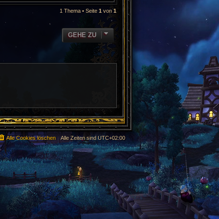
1 Thema • Seite
1
von
1
GEHE ZU
Alle Cookies löschen
Alle Zeiten sind
UTC+02:00