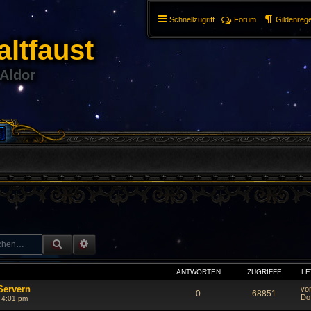
Schnellzugriff
Forum
Gildenrege
ltfaust
 Aldor
SUCHE
ERWEITERTE SUCHE
ANTWORTEN
ZUGRIFFE
LE
Servern
vo
0
68851
Do
 4:01 pm