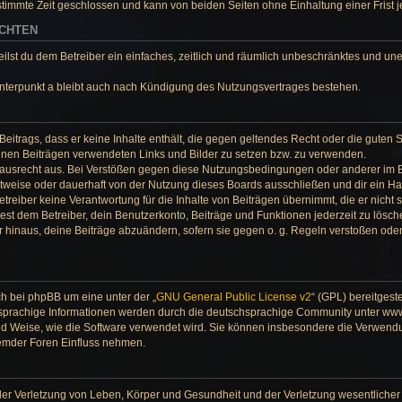
timmte Zeit geschlossen und kann von beiden Seiten ohne Einhaltung einer Frist j
ECHTEN
teilst du dem Betreiber ein einfaches, zeitlich und räumlich unbeschränktes und une
nterpunkt a bleibt auch nach Kündigung des Nutzungsvertrages bestehen.
 Beitrags, dass er keine Inhalte enthält, die gegen geltendes Recht oder die guten 
deinen Beiträgen verwendeten Links und Bilder zu setzen bzw. zu verwenden.
Hausrecht aus. Bei Verstößen gegen diese Nutzungsbedingungen oder anderer im B
weise oder dauerhaft von der Nutzung dieses Boards ausschließen und dir ein Hau
reiber keine Verantwortung für die Inhalte von Beiträgen übernimmt, die er nicht selb
st dem Betreiber, dein Benutzerkonto, Beiträge und Funktionen jederzeit zu lösch
r hinaus, deine Beiträge abzuändern, sofern sie gegen o. g. Regeln verstoßen ode
ch bei phpBB um eine unter der „
GNU General Public License v2
“ (GPL) bereitgest
prachige Informationen werden durch die deutschsprachige Community unter www.
und Weise, wie die Software verwendet wird. Sie können insbesondere die Verwend
fremder Foren Einfluss nehmen.
er Verletzung von Leben, Körper und Gesundheit und der Verletzung wesentlicher V