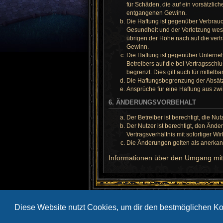
für Schäden, die auf ein vorsätzlic
entgangenen Gewinn.
Die Haftung ist gegenüber Verbrauc
Gesundheit und der Verletzung wese
übrigen der Höhe nach auf die vert
Gewinn.
Die Haftung ist gegenüber Unterne
Betreibers auf die bei Vertragssch
begrenzt. Dies gilt auch für mitte
Die Haftungsbegrenzung der Absätze
Ansprüche für eine Haftung aus zw
6. ÄNDERUNGSVORBEHALT
Der Betreiber ist berechtigt, die 
Der Nutzer ist berechtigt, den Änd
Vertragsverhältnis mit sofortiger Wi
Die Änderungen gelten als anerkan
Informationen über den Umgang mit 
Startseite
Diese Website nutzt Cookies, um dir den bestmöglichen Ko