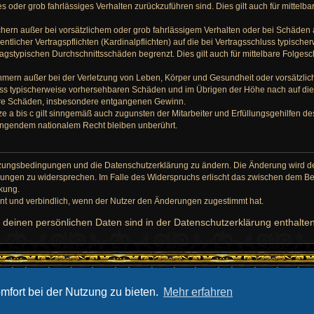
hes oder grob fahrlässiges Verhalten zurückzuführen sind. Dies gilt auch für mitte
hern außer bei vorsätzlichem oder grob fahrlässigem Verhalten oder bei Schäden
ntlicher Vertragspflichten (Kardinalpflichten) auf die bei Vertragsschluss typisc
ragstypischen Durchschnittsschäden begrenzt. Dies gilt auch für mittelbare Folg
hmern außer bei der Verletzung von Leben, Körper und Gesundheit oder vorsätzlic
luss typischerweise vorhersehbaren Schäden und im Übrigen der Höhe nach auf di
lbare Schäden, insbesondere entgangenen Gewinn.
 a bis c gilt sinngemäß auch zugunsten der Mitarbeiter und Erfüllungsgehilfen des
ingendem nationalem Recht bleiben unberührt.
Nutzungsbedingungen und die Datenschutzerklärung zu ändern. Die Änderung wird dem
erungen zu widersprechen. Im Falle des Widerspruchs erlischt das zwischen dem 
rkung.
nt und verbindlich, wenn der Nutzer den Änderungen zugestimmt hat.
deinen persönlichen Daten sind in der Datenschutzerklärung enthalten
mfort bei der Nutzung zu bieten.
Mehr erfahren
Datenschutz
|
Nutzungsbedingungen