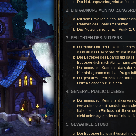
Der Nutzungsvertrag wird auf unbes
2. EINRÄUMUNG VON NUTZUNGSR
Mit dem Erstellen eines Beitrags er
Rahmen des Boards zu nutzen.
Das Nutzungsrecht nach Punkt 2, U
3. PFLICHTEN DES NUTZERS
Du erklärst mit der Erstellung eines
dass du das Recht besitzt, die in 
Der Betreiber des Boards übt das 
Betreiber dich nach Abmahnung zeit
Du nimmst zur Kenntnis, dass der Bet
Kenntnis genommen hat. Du gestatte
Du gestattest dem Betreiber darübe
Dritten Schaden zuzufügen.
4. GENERAL PUBLIC LICENSE
Du nimmst zur Kenntnis, dass es si
(www.phpbb.com) handelt; deutschs
haben keinen Einfluss auf die Art 
nicht untersagen oder auf Inhalte 
5. GEWÄHRLEISTUNG
Der Betreiber haftet mit Ausnahme d