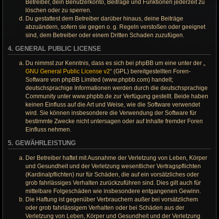
Betreiber, dein Benutzerkonto, Beiträge und Funktionen jederzeit zu
löschen oder zu sperren.
Du gestattest dem Betreiber darüber hinaus, deine Beiträge
abzuändern, sofern sie gegen o. g. Regeln verstoßen oder geeignet
sind, dem Betreiber oder einem Dritten Schaden zuzufügen.
4. GENERAL PUBLIC LICENSE
Du nimmst zur Kenntnis, dass es sich bei phpBB um eine unter der „
GNU General Public License v2
“ (GPL) bereitgestellten Foren-
Software von phpBB Limited (www.phpbb.com) handelt;
deutschsprachige Informationen werden durch die deutschsprachige
Community unter www.phpbb.de zur Verfügung gestellt. Beide haben
keinen Einfluss auf die Art und Weise, wie die Software verwendet
wird. Sie können insbesondere die Verwendung der Software für
bestimmte Zwecke nicht untersagen oder auf Inhalte fremder Foren
Einfluss nehmen.
5. GEWÄHRLEISTUNG
Der Betreiber haftet mit Ausnahme der Verletzung von Leben, Körper
und Gesundheit und der Verletzung wesentlicher Vertragspflichten
(Kardinalpflichten) nur für Schäden, die auf ein vorsätzliches oder
grob fahrlässiges Verhalten zurückzuführen sind. Dies gilt auch für
mittelbare Folgeschäden wie insbesondere entgangenen Gewinn.
Die Haftung ist gegenüber Verbrauchern außer bei vorsätzlichem
oder grob fahrlässigem Verhalten oder bei Schäden aus der
Verletzung von Leben, Körper und Gesundheit und der Verletzung