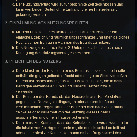
Der Nutzungsvertrag wird auf unbestimmte Zeit geschlossen und
kann von beiden Seiten ohne Einhaltung einer Frist jederzeit
gekündigt werden.
2. EINRÄUMUNG VON NUTZUNGSRECHTEN
Mit dem Erstellen eines Beitrags erteilst du dem Betreiber ein
einfaches, zeitlich und räumlich unbeschränktes und unentgeltliches
Recht, deinen Beitrag im Rahmen des Boards zu nutzen.
Das Nutzungsrecht nach Punkt 2, Unterpunkt a bleibt auch nach
Kündigung des Nutzungsvertrages bestehen.
3. PFLICHTEN DES NUTZERS
Du erklärst mit der Erstellung eines Beitrags, dass er keine Inhalte
enthält, die gegen geltendes Recht oder die guten Sitten verstoßen.
Du erklärst insbesondere, dass du das Recht besitzt, die in deinen
Beiträgen verwendeten Links und Bilder zu setzen bzw. zu
verwenden.
Der Betreiber des Boards übt das Hausrecht aus. Bei Verstößen
gegen diese Nutzungsbedingungen oder anderer im Board
veröffentlichten Regeln kann der Betreiber dich nach Abmahnung
zeitweise oder dauerhaft von der Nutzung dieses Boards
ausschließen und dir ein Hausverbot erteilen.
Du nimmst zur Kenntnis, dass der Betreiber keine Verantwortung für
die Inhalte von Beiträgen übernimmt, die er nicht selbst erstellt hat
oder die er nicht zur Kenntnis genommen hat. Du gestattest dem