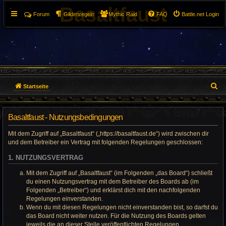
Basaltfaust
Forum
Gildenregeln
Mythic Raid
FAQ
Battle.net Login
S
Startseite
u
Basaltfaust - Nutzungsbedingungen
c
Mit dem Zugriff auf „Basaltfaust“ („https://basaltfaust.de“) wird zwischen dir
h
und dem Betreiber ein Vertrag mit folgenden Regelungen geschlossen:
e
1. NUTZUNGSVERTRAG
Mit dem Zugriff auf „Basaltfaust“ (im Folgenden „das Board“) schließt
du einen Nutzungsvertrag mit dem Betreiber des Boards ab (im
Folgenden „Betreiber“) und erklärst dich mit den nachfolgenden
Regelungen einverstanden.
Wenn du mit diesen Regelungen nicht einverstanden bist, so darfst du
das Board nicht weiter nutzen. Für die Nutzung des Boards gelten
jeweils die an dieser Stelle veröffentlichten Regelungen.