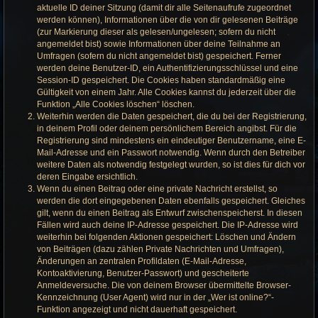
aktuelle ID deiner Sitzung (damit dir alle Seitenaufrufe zugeordnet
werden können), Informationen über die von dir gelesenen Beiträge
(zur Markierung dieser als gelesen/ungelesen; sofern du nicht
angemeldet bist) sowie Informationen über deine Teilnahme an
Umfragen (sofern du nicht angemeldet bist) gespeichert. Ferner
werden deine Benutzer-ID, ein Authentifizierungsschlüssel und eine
Session-ID gespeichert. Die Cookies haben standardmäßig eine
Gültigkeit von einem Jahr. Alle Cookies kannst du jederzeit über die
Funktion „Alle Cookies löschen“ löschen.
Weiterhin werden die Daten gespeichert, die du bei der Registrierung,
in deinem Profil oder deinem persönlichem Bereich angibst. Für die
Registrierung sind mindestens ein eindeutiger Benutzername, eine E-
Mail-Adresse und ein Passwort notwendig. Wenn durch den Betreiber
weitere Daten als notwendig festgelegt wurden, so ist dies für dich vor
deren Eingabe ersichtlich.
Wenn du einen Beitrag oder eine private Nachricht erstellst, so
werden die dort eingegebenen Daten ebenfalls gespeichert. Gleiches
gilt, wenn du einen Beitrag als Entwurf zwischenspeicherst. In diesen
Fällen wird auch deine IP-Adresse gespeichert. Die IP-Adresse wird
weiterhin bei folgenden Aktionen gespeichert: Löschen und Ändern
von Beiträgen (dazu zählen Private Nachrichten und Umfragen),
Änderungen an zentralen Profildaten (E-Mail-Adresse,
Kontoaktivierung, Benutzer-Passwort) und gescheiterte
Anmeldeversuche. Die von deinem Browser übermittelte Browser-
Kennzeichnung (User Agent) wird nur in der „Wer ist online?“-
Funktion angezeigt und nicht dauerhaft gespeichert.