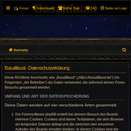
Basaltfaust
Forum
Gildenregeln
Mythic Raid
FAQ
Battle.net Login
S
Startseite
u
Basaltfaust - Datenschutzerklärung
c
Diese Richtlinie beschreibt, wie „Basaltfaust“ („https://basaltfaust.de“) (im
h
Folgenden „der Betreiber“) die Daten verwendet, die während deines Foren-
Besuchs gesammelt werden.
e
UMFANG UND ART DER DATENSPEICHERUNG
Deine Daten werden auf vier verschiedene Arten gesammelt:
Die Forensoftware phpBB erstellt bei deinem Besuch des Boards
mehrere Cookies. Cookies sind kleine Textdateien, die dein Browser
als temporäre Dateien ablegt und die zwischen den einzelnen
Aufrufen des Boards erhalten bleiben. In diesen Cookies sind die