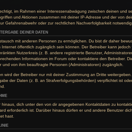
erechtigt, im Rahmen einer Interessenabwägung zwischen deinen und s
Zugriffen und Aktionen zusammen mit deiner IP-Adresse und der von de
ur Gefahrenabwehr oder zur rechtlichen Nachverfolgbarkeit notwendig 
TERGABE DEINER DATEN
stausch mit anderen Personen zu ermöglichen. Du bist dir daher bewuss
im Internet öffentlich zugänglich sein können. Der Betreiber kann jedoch
ränkten Nutzerkreis (z. B. andere registrierte Benutzer, Administrator
rechenden Informationen im Forum oder kontaktiere den Betreiber. Die
ber und von ihm beauftragte Personen (Administratoren) zugänglich.
 wird der Betreiber nur mit deiner Zustimmung an Dritte weitergeben. D
abe der Daten (z. B. an Strafverfolgungsbehörden) verpflichtet ist od
nd.
HME
 hinaus, dich unter den von dir angegebenen Kontaktdaten zu kontaktie
rd erforderlich ist. Darüber hinaus dürfen er und andere Benutzer dich
et hast.
INIE