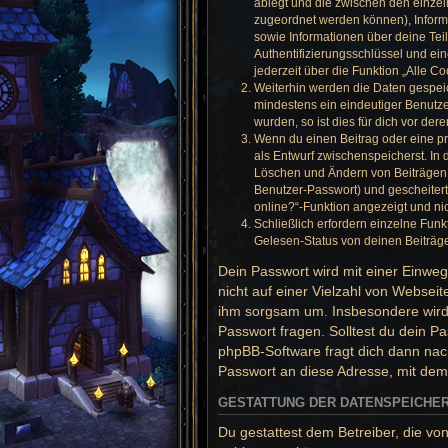
ablegt und die zwischen den einzeln
zugeordnet werden können), Informa
sowie Informationen über deine Tei
Authentifizierungsschlüssel und ei
jederzeit über die Funktion „Alle C
Weiterhin werden die Daten gespeich
mindestens ein eindeutiger Benutz
wurden, so ist dies für dich vor dere
Wenn du einen Beitrag oder eine pri
als Entwurf zwischenspeicherst. In 
Löschen und Ändern von Beiträgen (
Benutzer-Passwort) und gescheitert
online?“-Funktion angezeigt und nic
Schließlich erfordern einzelne Fu
Gelesen-Status von deinen Beiträge
Dein Passwort wird mit einer Einweg
nicht auf einer Vielzahl von Websei
ihm sorgsam um. Insbesondere wird d
Passwort fragen. Solltest du dein 
phpBB-Software fragt dich dann na
Passwort an diese Adresse, mit dem
GESTATTUNG DER DATENSPEICHE
Du gestattest dem Betreiber, die vo