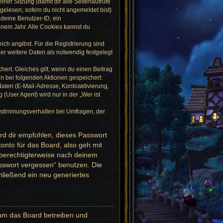
ner Sitzung (damit dir alle Seitenaufrufe
gelesen; sofern du nicht angemeldet bist)
deine Benutzer-ID, ein
inem Jahr. Alle Cookies kannst du
ich angibst. Für die Registrierung sind
r weitere Daten als notwendig festgelegt
hert. Gleiches gilt, wenn du einen Beitrag
in bei folgenden Aktionen gespeichert:
aten (E-Mail-Adresse, Kontoaktivierung,
User Agent) wird nur in der „Wer ist
bstimmungsverhalten bei Umfragen, der
ird dir empfohlen, dieses Passwort
onto für das Board, also geh mit
r berechtigterweise nach deinem
asswort vergessen“ benutzen. Die
ließend ein neu generiertes
 um das Board betreiben und