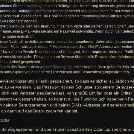
en Aufrufen des Boards erhalten bleiben. In diesen Cookies sind die aktuelle ID dei
tionen über die von dir gelesenen Beiträge (zur Markierung dieser als gelesen/un
lnahme an Umfragen (sofern du nicht angemeldet bist) gespeichert. Ferner werden 
ne Session-ID gespeichert. Die Cookies haben standardmäßig eine Gültigkeit von e
ookies löschen“ löschen.
ert, die du bei der Registrierung, in deinem Profil oder deinem persönlichem Bere
ername, eine E-Mail-Adresse und ein Passwort notwendig. Wenn durch den Betreibe
n Eingabe ersichtlich.
vate Nachricht erstellst, so werden die dort eingegebenen Daten ebenfalls gespeic
diesen Fällen wird auch deine IP-Adresse gespeichert. Die IP-Adresse wird weiterh
dazu zählen Private Nachrichten und Umfragen), Änderungen an zentralen Profild
e Anmeldeversuche. Die von deinem Browser übermittelte Browser-Kennzeichnung (
ht dauerhaft gespeichert.
nktionen des Boards, dass weitere Daten gespeichert werden. Dazu gehören dein A
n oder explizit von dir gesetzte Lesezeichen oder Benachrichtigungsfunktionen.
e-Verschlüsselung (Hash) gespeichert, so dass es sicher ist. Jedoch w
ten zu verwenden. Das Passwort ist dein Schlüssel zu deinem Benutzerk
ich kein Vertreter des Betreibers, von phpBB Limited oder ein Dritte
Passwort vergessen haben, so kannst du die Funktion „Ich habe mein P
ch deinem Benutzernamen und deiner E-Mail-Adresse und sendet ansch
 du dann auf das Board zugreifen kannst.
RUNG
n dir eingegebenen und oben näher spezifizierten Daten zu speichern,