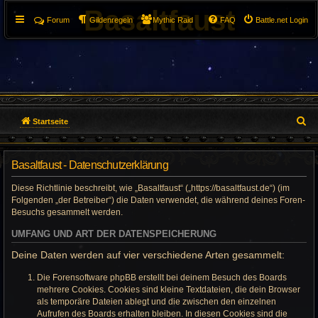
Basaltfaust
Forum
Gildenregeln
Mythic Raid
FAQ
Battle.net Login
S
Startseite
u
Basaltfaust - Datenschutzerklärung
c
Diese Richtlinie beschreibt, wie „Basaltfaust“ („https://basaltfaust.de“) (im
h
Folgenden „der Betreiber“) die Daten verwendet, die während deines Foren-
Besuchs gesammelt werden.
e
UMFANG UND ART DER DATENSPEICHERUNG
Deine Daten werden auf vier verschiedene Arten gesammelt:
Die Forensoftware phpBB erstellt bei deinem Besuch des Boards
mehrere Cookies. Cookies sind kleine Textdateien, die dein Browser
als temporäre Dateien ablegt und die zwischen den einzelnen
Aufrufen des Boards erhalten bleiben. In diesen Cookies sind die