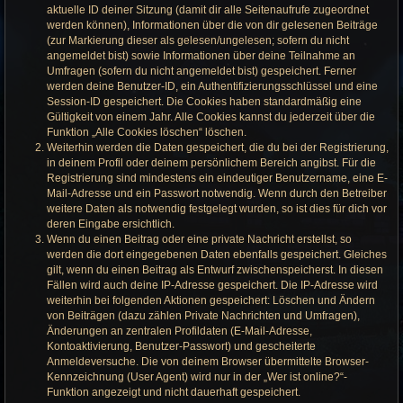
aktuelle ID deiner Sitzung (damit dir alle Seitenaufrufe zugeordnet
werden können), Informationen über die von dir gelesenen Beiträge
(zur Markierung dieser als gelesen/ungelesen; sofern du nicht
angemeldet bist) sowie Informationen über deine Teilnahme an
Umfragen (sofern du nicht angemeldet bist) gespeichert. Ferner
werden deine Benutzer-ID, ein Authentifizierungsschlüssel und eine
Session-ID gespeichert. Die Cookies haben standardmäßig eine
Gültigkeit von einem Jahr. Alle Cookies kannst du jederzeit über die
Funktion „Alle Cookies löschen“ löschen.
Weiterhin werden die Daten gespeichert, die du bei der Registrierung,
in deinem Profil oder deinem persönlichem Bereich angibst. Für die
Registrierung sind mindestens ein eindeutiger Benutzername, eine E-
Mail-Adresse und ein Passwort notwendig. Wenn durch den Betreiber
weitere Daten als notwendig festgelegt wurden, so ist dies für dich vor
deren Eingabe ersichtlich.
Wenn du einen Beitrag oder eine private Nachricht erstellst, so
werden die dort eingegebenen Daten ebenfalls gespeichert. Gleiches
gilt, wenn du einen Beitrag als Entwurf zwischenspeicherst. In diesen
Fällen wird auch deine IP-Adresse gespeichert. Die IP-Adresse wird
weiterhin bei folgenden Aktionen gespeichert: Löschen und Ändern
von Beiträgen (dazu zählen Private Nachrichten und Umfragen),
Änderungen an zentralen Profildaten (E-Mail-Adresse,
Kontoaktivierung, Benutzer-Passwort) und gescheiterte
Anmeldeversuche. Die von deinem Browser übermittelte Browser-
Kennzeichnung (User Agent) wird nur in der „Wer ist online?“-
Funktion angezeigt und nicht dauerhaft gespeichert.