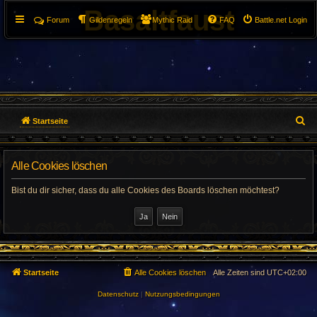
Basaltfaust
Forum
Gildenregeln
Mythic Raid
FAQ
Battle.net Login
S
Startseite
u
Alle Cookies löschen
c
h
Bist du dir sicher, dass du alle Cookies des Boards löschen möchtest?
e
Startseite
Alle Cookies löschen
Alle Zeiten sind
UTC+02:00
Datenschutz
|
Nutzungsbedingungen