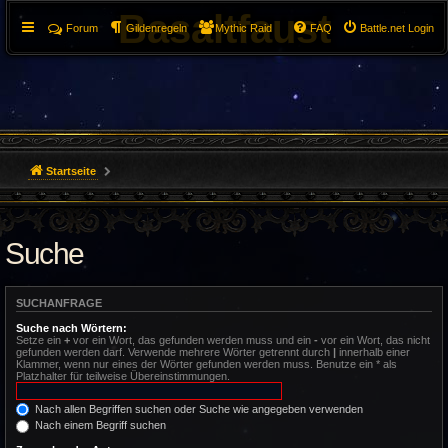
Basaltfaust
Forum
Gildenregeln
Mythic Raid
FAQ
Battle.net Login
Startseite
Suche
SUCHANFRAGE
Suche nach Wörtern:
Setze ein
+
vor ein Wort, das gefunden werden muss und ein
-
vor ein Wort, das nicht
gefunden werden darf. Verwende mehrere Wörter getrennt durch
|
innerhalb einer
Klammer, wenn nur eines der Wörter gefunden werden muss. Benutze ein * als
Platzhalter für teilweise Übereinstimmungen.
Nach allen Begriffen suchen oder Suche wie angegeben verwenden
Nach einem Begriff suchen