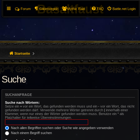
Basaltfaust
Forum
Gildenregeln
Mythic Raid
FAQ
Battle.net Login
Startseite
Suche
SUCHANFRAGE
Suche nach Wörtern:
Setze ein
+
vor ein Wort, das gefunden werden muss und ein
-
vor ein Wort, das nicht
gefunden werden darf. Verwende mehrere Wörter getrennt durch
|
innerhalb einer
Klammer, wenn nur eines der Wörter gefunden werden muss. Benutze ein * als
Platzhalter für teilweise Übereinstimmungen.
Nach allen Begriffen suchen oder Suche wie angegeben verwenden
Nach einem Begriff suchen