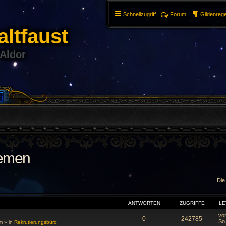
Schnellzugriff
Forum
Gildenrege
ltfaust
 Aldor
hemen
Die
WEITERTE SUCHE
ANTWORTEN
ZUGRIFFE
LE
vo
0
242785
So
m
» in
Rekrutierungsbüro