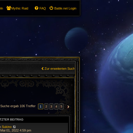
ln
Mythic Raid
FAQ
Battle.net Login
Zur erweiterten Suche
 Suche ergab 106 Treffer
1
2
3
4
5
NÄCHSTE
TZTER BEITRAG
n
Sukino
 Mai 01, 2022 4:59 pm