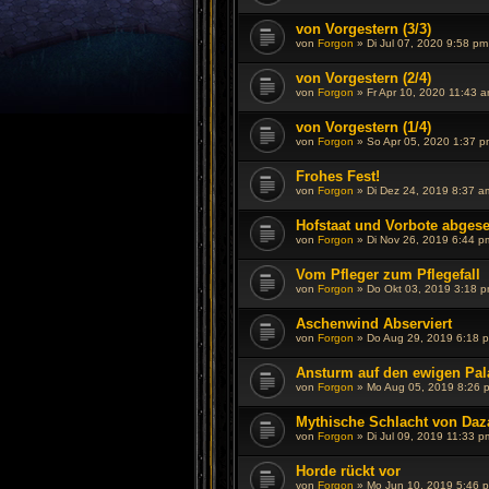
von Vorgestern (3/3)
von
Forgon
»
Di Jul 07, 2020 9:58 pm
von Vorgestern (2/4)
von
Forgon
»
Fr Apr 10, 2020 11:43 
von Vorgestern (1/4)
von
Forgon
»
So Apr 05, 2020 1:37 p
Frohes Fest!
von
Forgon
»
Di Dez 24, 2019 8:37 a
Hofstaat und Vorbote abgese
von
Forgon
»
Di Nov 26, 2019 6:44 p
Vom Pfleger zum Pflegefall
von
Forgon
»
Do Okt 03, 2019 3:18 
Aschenwind Abserviert
von
Forgon
»
Do Aug 29, 2019 6:18 
Ansturm auf den ewigen Pal
von
Forgon
»
Mo Aug 05, 2019 8:26 
Mythische Schlacht von Daza
von
Forgon
»
Di Jul 09, 2019 11:33 p
Horde rückt vor
von
Forgon
»
Mo Jun 10, 2019 5:46 