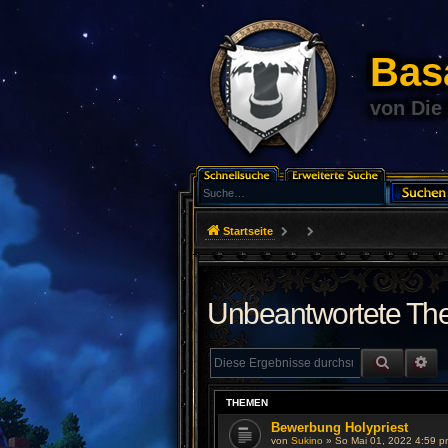
Basa
von Die
Startseite
Unbeantwortete T
SUCHE
ER
THEMEN
Bewerbung Holypriest
von
Sukino
»
So Mai 01, 2022 4:59 p