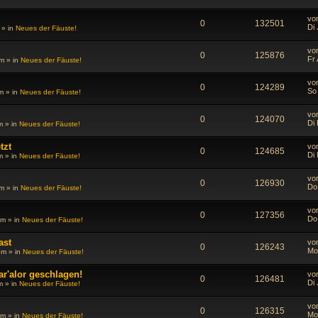
vo
0
132501
Di 
» in
Neues der Fäuste!
vo
0
125876
Fr
am
» in
Neues der Fäuste!
vo
0
124289
So
m
» in
Neues der Fäuste!
vo
0
124070
Di
m
» in
Neues der Fäuste!
tzt
vo
0
124685
Di
m
» in
Neues der Fäuste!
vo
0
126930
Do
pm
» in
Neues der Fäuste!
vo
0
127356
Do
pm
» in
Neues der Fäuste!
ast
vo
0
126243
Mo
pm
» in
Neues der Fäuste!
r'alor geschlagen!
vo
0
126481
Di 
m
» in
Neues der Fäuste!
vo
0
126315
Mo
pm
» in
Neues der Fäuste!