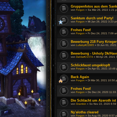
Gruppenfotos aus dem San
von
Forgon
»
Sa Mär 26, 2022 1:21 
Sanktum durch und Party!
von
Forgon
»
Mi Jan 26, 2022 3:23 p
Frohes Fest!
von
Forgon
»
Fr Dez 24, 2021 7:09 a
Bewerbung 218 Fury Krieger
von
Lullaby#22865
»
Di Jun 01, 2021
Bewerbung - Unholy Dk/Hav
von
Dahlia#21574
»
Mi Apr 28, 2021 
Schlickfaust umgeklopft
von
Forgon
»
Do Apr 01, 2021 10:49
Back Again
von
Forgon
»
Di Mär 30, 2021 10:50 
Frohes Fest!
von
Forgon
»
Do Dez 24, 2020 11:33
Die Schlacht um Azeroth ist
von
Grambin
»
So Nov 22, 2020 6:59
Ny'alotha cleared
von
Forgon
»
So Aug 09, 2020 8:57 