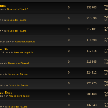
ktum
vo
0
333703
Sa
pm
» in
Neues der Fäuste!
vo
0
215596
Mi
m
» in
Neues der Fäuste!
vo
0
217101
Fr
m
» in
Neues der Fäuste!
vo
0
116698
Di
 9:24 am
» in
Rekrutierungsbüro
oc Dh
vo
0
117416
Mi
7:34 pm
» in
Rekrutierungsbüro
vo
0
216345
Do
 pm
» in
Neues der Fäuste!
vo
0
224812
Di
pm
» in
Neues der Fäuste!
vo
0
221975
Do
 am
» in
Neues der Fäuste!
 zu Ende
vo
0
208168
So
 pm
» in
Neues der Fäuste!
vo
0
132943
So
pm
» in
Neues der Fäuste!