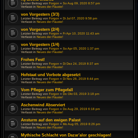
Letzter Beitrag von
Forgon
«
So Aug 09, 2020 8:57 pm
Verfasst in
Neues der Fäuste!
von Vorgestern (3/3)
Letzter Beitrag von
Forgon
«
Di Jul 07, 2020 9:58 pm
Verfasst in
Neues der Fäuste!
von Vorgestern (2/4)
Letzter Beitrag von
Forgon
«
Fr Apr 10, 2020 11:43 am
Verfasst in
Neues der Fäuste!
von Vorgestern (1/4)
Letzter Beitrag von
Forgon
«
So Apr 05, 2020 1:37 pm
Verfasst in
Neues der Fäuste!
Frohes Fest!
Letzter Beitrag von
Forgon
«
Di Dez 24, 2019 8:37 am
Verfasst in
Neues der Fäuste!
Hofstaat und Vorbote abgesetzt
Letzter Beitrag von
Forgon
«
Di Nov 26, 2019 6:44 pm
Verfasst in
Neues der Fäuste!
Vom Pfleger zum Pflegefall
Letzter Beitrag von
Forgon
«
Do Okt 03, 2019 3:18 pm
Verfasst in
Neues der Fäuste!
Aschenwind Abserviert
Letzter Beitrag von
Forgon
«
Do Aug 29, 2019 6:18 pm
Verfasst in
Neues der Fäuste!
Ansturm auf den ewigen Palast
Letzter Beitrag von
Forgon
«
Mo Aug 05, 2019 8:26 pm
Verfasst in
Neues der Fäuste!
Mythische Schlacht von Dazar'alor geschlagen!