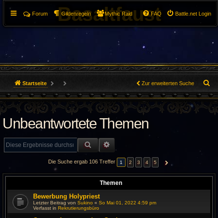
Basaltfaust
Forum
Gildenregeln
Mythic Raid
FAQ
Battle.net Login
S
Startseite
Zur erweiterten Suche
u
c
Unbeantwortete Themen
h
SUCHE
ERWEITERTE SUCHE
e
Die Suche ergab 106 Treffer
1
2
3
4
5
NÄCHSTE
Themen
Bewerbung Holypriest
Letzter Beitrag von
Sukino
«
So Mai 01, 2022 4:59 pm
Verfasst in
Rekrutierungsbüro