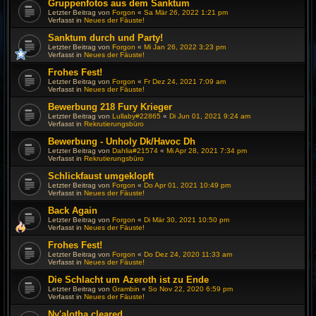
Gruppenfotos aus dem Sanktum
Letzter Beitrag von
Forgon
«
Sa Mär 26, 2022 1:21 pm
Verfasst in
Neues der Fäuste!
Sanktum durch und Party!
Letzter Beitrag von
Forgon
«
Mi Jan 26, 2022 3:23 pm
Verfasst in
Neues der Fäuste!
Frohes Fest!
Letzter Beitrag von
Forgon
«
Fr Dez 24, 2021 7:09 am
Verfasst in
Neues der Fäuste!
Bewerbung 218 Fury Krieger
Letzter Beitrag von
Lullaby#22865
«
Di Jun 01, 2021 9:24 am
Verfasst in
Rekrutierungsbüro
Bewerbung - Unholy Dk/Havoc Dh
Letzter Beitrag von
Dahlia#21574
«
Mi Apr 28, 2021 7:34 pm
Verfasst in
Rekrutierungsbüro
Schlickfaust umgeklopft
Letzter Beitrag von
Forgon
«
Do Apr 01, 2021 10:49 pm
Verfasst in
Neues der Fäuste!
Back Again
Letzter Beitrag von
Forgon
«
Di Mär 30, 2021 10:50 pm
Verfasst in
Neues der Fäuste!
Frohes Fest!
Letzter Beitrag von
Forgon
«
Do Dez 24, 2020 11:33 am
Verfasst in
Neues der Fäuste!
Die Schlacht um Azeroth ist zu Ende
Letzter Beitrag von
Grambin
«
So Nov 22, 2020 6:59 pm
Verfasst in
Neues der Fäuste!
Ny'alotha cleared