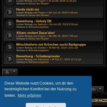
Letzter Beitrag von
Forgon
«
Di Jul 09, 2019 11:33 pm
Verfasst in
Neues der Fäuste!
Horde rückt vor
Letzter Beitrag von
Forgon
«
Mo Jun 10, 2019 5:46 pm
Verfasst in
Neues der Fäuste!
Bewerbung - Unholy DK
Letzter Beitrag von
Nathum
«
Sa Jun 08, 2019 8:18 pm
Verfasst in
Rekrutierungsbüro
Allianz erobert Dazar'alor!
Letzter Beitrag von
Forgon
«
Mo Mär 25, 2019 7:09 pm
Verfasst in
Neues der Fäuste!
Mönchheilerin mit Krönchen sucht Raidgruppe
Letzter Beitrag von
Bobbel
«
Mi Mär 06, 2019 12:51 am
Verfasst in
Rekrutierungsbüro
Bewerbung - Schattenpriester
Letzter Beitrag von
Alkantaria
«
Mi Feb 27, 2019 12:12 pm
Verfasst in
Rekrutierungsbüro
Die Suche ergab 106 Treffer
1
2
3
4
5
NÄCHSTE
Diese Website nutzt Cookies, um dir den
bestmöglichen Komfort bei der Nutzung zu
GEHE ZU
bieten.
Mehr erfahren