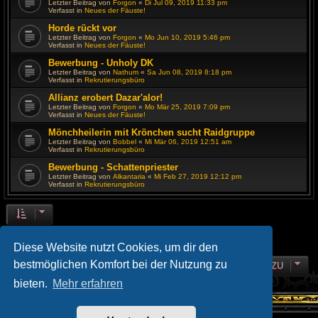
Letzter Beitrag von
Forgon
«
Di Jul 09, 2019 11:33 pm
Verfasst in
Neues der Fäuste!
Horde rückt vor
Letzter Beitrag von
Forgon
«
Mo Jun 10, 2019 5:46 pm
Verfasst in
Neues der Fäuste!
Bewerbung - Unholy DK
Letzter Beitrag von
Nathum
«
Sa Jun 08, 2019 8:18 pm
Verfasst in
Rekrutierungsbüro
Allianz erobert Dazar'alor!
Letzter Beitrag von
Forgon
«
Mo Mär 25, 2019 7:09 pm
Verfasst in
Neues der Fäuste!
Mönchheilerin mit Krönchen sucht Raidgruppe
Letzter Beitrag von
Bobbel
«
Mi Mär 06, 2019 12:51 am
Verfasst in
Rekrutierungsbüro
Bewerbung - Schattenpriester
Letzter Beitrag von
Alkantaria
«
Mi Feb 27, 2019 12:12 pm
Verfasst in
Rekrutierungsbüro
Die Suche ergab 106 Treffer
1
2
3
4
5
NÄCHSTE
Diese Website nutzt Cookies, um dir den
bestmöglichen Komfort bei der Nutzung zu
GEHE ZU
bieten.
Mehr erfahren