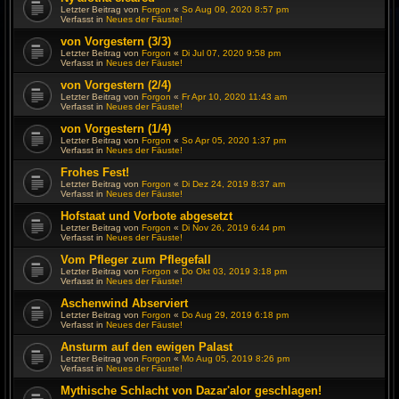
Letzter Beitrag von
Forgon
«
So Aug 09, 2020 8:57 pm
Verfasst in
Neues der Fäuste!
von Vorgestern (3/3)
Letzter Beitrag von
Forgon
«
Di Jul 07, 2020 9:58 pm
Verfasst in
Neues der Fäuste!
von Vorgestern (2/4)
Letzter Beitrag von
Forgon
«
Fr Apr 10, 2020 11:43 am
Verfasst in
Neues der Fäuste!
von Vorgestern (1/4)
Letzter Beitrag von
Forgon
«
So Apr 05, 2020 1:37 pm
Verfasst in
Neues der Fäuste!
Frohes Fest!
Letzter Beitrag von
Forgon
«
Di Dez 24, 2019 8:37 am
Verfasst in
Neues der Fäuste!
Hofstaat und Vorbote abgesetzt
Letzter Beitrag von
Forgon
«
Di Nov 26, 2019 6:44 pm
Verfasst in
Neues der Fäuste!
Vom Pfleger zum Pflegefall
Letzter Beitrag von
Forgon
«
Do Okt 03, 2019 3:18 pm
Verfasst in
Neues der Fäuste!
Aschenwind Abserviert
Letzter Beitrag von
Forgon
«
Do Aug 29, 2019 6:18 pm
Verfasst in
Neues der Fäuste!
Ansturm auf den ewigen Palast
Letzter Beitrag von
Forgon
«
Mo Aug 05, 2019 8:26 pm
Verfasst in
Neues der Fäuste!
Mythische Schlacht von Dazar'alor geschlagen!