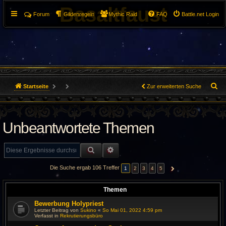
Basaltfaust
Forum
Gildenregeln
Mythic Raid
FAQ
Battle.net Login
S
Startseite
Zur erweiterten Suche
u
c
Unbeantwortete Themen
h
SUCHE
ERWEITERTE SUCHE
e
Die Suche ergab 106 Treffer
1
2
3
4
5
NÄCHSTE
Themen
Bewerbung Holypriest
Letzter Beitrag von
Sukino
«
So Mai 01, 2022 4:59 pm
Verfasst in
Rekrutierungsbüro