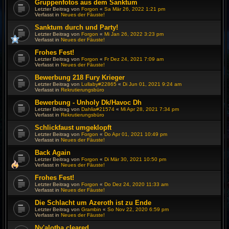
Gruppenfotos aus dem Sanktum
Letzter Beitrag von
Forgon
«
Sa Mär 26, 2022 1:21 pm
Verfasst in
Neues der Fäuste!
Sanktum durch und Party!
Letzter Beitrag von
Forgon
«
Mi Jan 26, 2022 3:23 pm
Verfasst in
Neues der Fäuste!
Frohes Fest!
Letzter Beitrag von
Forgon
«
Fr Dez 24, 2021 7:09 am
Verfasst in
Neues der Fäuste!
Bewerbung 218 Fury Krieger
Letzter Beitrag von
Lullaby#22865
«
Di Jun 01, 2021 9:24 am
Verfasst in
Rekrutierungsbüro
Bewerbung - Unholy Dk/Havoc Dh
Letzter Beitrag von
Dahlia#21574
«
Mi Apr 28, 2021 7:34 pm
Verfasst in
Rekrutierungsbüro
Schlickfaust umgeklopft
Letzter Beitrag von
Forgon
«
Do Apr 01, 2021 10:49 pm
Verfasst in
Neues der Fäuste!
Back Again
Letzter Beitrag von
Forgon
«
Di Mär 30, 2021 10:50 pm
Verfasst in
Neues der Fäuste!
Frohes Fest!
Letzter Beitrag von
Forgon
«
Do Dez 24, 2020 11:33 am
Verfasst in
Neues der Fäuste!
Die Schlacht um Azeroth ist zu Ende
Letzter Beitrag von
Grambin
«
So Nov 22, 2020 6:59 pm
Verfasst in
Neues der Fäuste!
Ny'alotha cleared