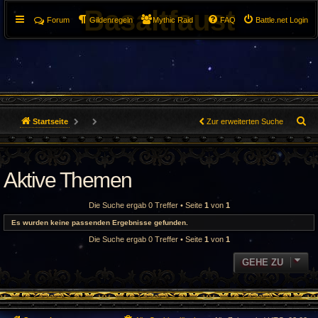
Basaltfaust
Forum
Gildenregeln
Mythic Raid
FAQ
Battle.net Login
S
Startseite
Zur erweiterten Suche
u
c
Aktive Themen
h
Die Suche ergab 0 Treffer • Seite
1
von
1
e
Es wurden keine passenden Ergebnisse gefunden.
Die Suche ergab 0 Treffer • Seite
1
von
1
GEHE ZU