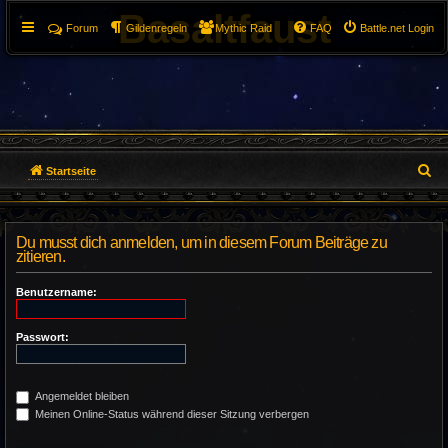
Basaltfaust
Forum
Gildenregeln
Mythic Raid
FAQ
Battle.net Login
S
Startseite
u
c
Du musst dich anmelden, um in diesem Forum Beiträge zu
zitieren.
h
Benutzername:
e
Passwort:
Angemeldet bleiben
Meinen Online-Status während dieser Sitzung verbergen