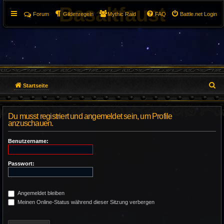
Basaltfaust
Forum
Gildenregeln
Mythic Raid
FAQ
Battle.net Login
S
Startseite
u
Du musst registriert und angemeldet sein, um Profile
c
anzuschauen.
h
Benutzername:
e
Passwort:
Angemeldet bleiben
Meinen Online-Status während dieser Sitzung verbergen