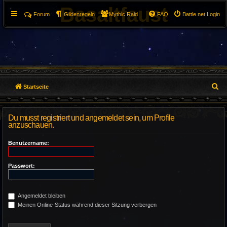
Basaltfaust
Forum
Gildenregeln
Mythic Raid
FAQ
Battle.net Login
S
Startseite
u
Du musst registriert und angemeldet sein, um Profile
c
anzuschauen.
h
Benutzername:
e
Passwort:
Angemeldet bleiben
Meinen Online-Status während dieser Sitzung verbergen