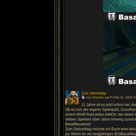
11er Jahrestag
G
von
Grambin
am Fr Feb 11, 2022 6
e
h
11 Jahre ist es jetzt schon her
e
Ob es nun der eigene Spielspaß, Unzufried
z
u
einem WoW Raid jedes AddOn, bei vielen Gi
m
selben Spielern über Jahre hinweg zusam
l
Basaltfaustraid!
e
t
Zum Geburtstag möchte ich Euch eine klei
z
ps: Wenn ihr als langjähriges (Ex)Basaltfau
t