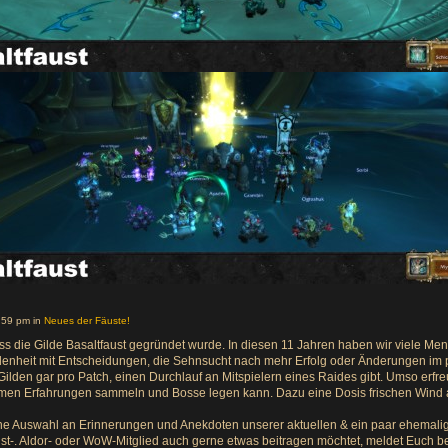
:59 pm in
Neues der Fäuste!
, dass die Gilde Basaltfaust gegründet wurde. In diesen 11 Jahren haben wir viel
enheit mit Entscheidungen, die Sehnsucht nach mehr Erfolg oder Änderungen im pri
lden gar pro Patch, einen Durchlauf an Mitspielern eines Raides gibt. Umso erfre
men Erfahrungen sammeln und Bosse legen kann. Dazu eine Dosis frischen Wind 
ne Auswahl an Erinnerungen und Anekdoten unserer aktuellen & ein paar ehemali
st-. Aldor- oder WoW-Mitglied auch gerne etwas beitragen möchtet, meldet Euch bei mi