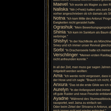
Maevel
: "Ich wurde als Magier zu den R
Naliska
: "Wir (+Freki) hatten uns zum
vorher angeschrieben ob ich damals als 
Notna
: "Ich kam Mitte des Antorus' Pro
Ewigkeiten nicht geraidet hatte.
Ograshuk
: "Mein Bewerbungsgespräch 
Shinia
: "Ich kam im Sanktum als Baum d
verbringe."
Shishyi
: "In der Nachtfeste als Mönch
Smey und ich immer unser Revival gleichz
Sorbi
: "In Drachenseele hatte ich meine
Verschlinger
: "Meinen ersten Raidtag
nicht anfreunden konnte."
In all der Zeit, man muss gar sagen Jahre
mitgeteilt werden wollten:
Ama
: "Ich werde nicht vergessen, dass 
der Hose und ich sagte: "Brauch ich nicht,
Anxura
: "Das ist die erste Gilde wo ic
Aurelyn
: "In der Anfangszeit sind imm
oft gute Raider und neue Freunde entstand
Ayadne
: "Während des Sturmwallblocka
rausportet, weil Jaina zu einfach sei.
Oder beim Zirkel der Shivarra in Antorus, 
mich immer spät erst wieder entmuted."