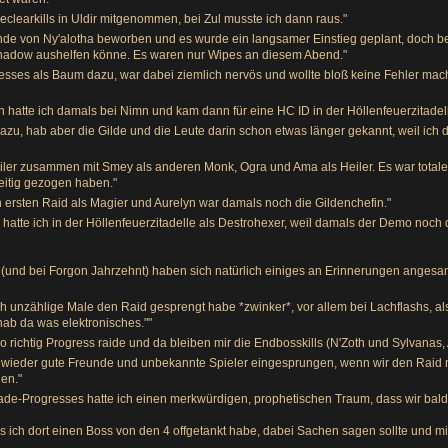
eclearkills in Uldir mitgenommen, bei Zul musste ich dann raus."
 Ende von Ny'alotha beworben und es wurde ein langsamer Einstieg geplant, doch 
Shadow aushelfen könne. Es waren nur Wipes an diesem Abend."
gresses als Baum dazu, war dabei ziemlich nervös und wollte bloß keine Fehler mache
hatte ich damals bei Nimn und kam dann für eine HC ID in der Höllenfeuerzitadell
azu, hab aber die Gilde und die Leute darin schon etwas länger gekannt, weil ich 
heiler zusammen mit Smey als anderen Monk, Ogra und Ama als Heiler. Es war total
eitig gezogen haben."
n ersten Raid als Magier und Aurelyn war damals noch die Gildenchefin."
 hatte ich in der Höllenfeuerzitadelle als Destrohexer, weil damals der Demo noc
n (und bei Forgon Jahrzehnt) haben sich natürlich einiges an Erinnerungen angesa
ich unzählige Male den Raid gesprengt habe *zwinker*, vor allem bei Lachflashs, a
 hab da was elektronisches.""
h so richtig Progress raide und da bleiben mir die Endbosskills (N'Zoth und Sylvanas
er wieder gute Freunde und unbekannte Spieler eingesprungen, wenn wir den Raid 
en."
de-Progresses hatte ich einen merkwürdigen, prophetischen Traum, dass wir bald
als ich dort einen Boss von den 4 offgetankt habe, dabei Sachen sagen sollte und m