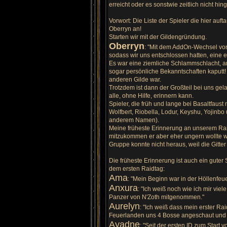
e
erreicht oder es sonstwie zeitlich nicht hi
n
B
e
Vorwort: Die Liste der Spieler die hier au
i
Oberryn an!
t
r
Starten wir mit der Gildengründung.
a
Oberryn
g
: "Mit dem AddOn-Wechsel von
sodass wir uns entschlossen hatten, eine
Es war eine ziemliche Schlammschlacht, an
sogar persönliche Bekanntschaften kaputt! 
anderen Gilde war.
Trotzdem ist dann der Großteil bei uns ge
alle, ohne Hilfe, erinnern kann.
Spieler, die früh und lange bei Basaltfaust
Wolfbert, Riobella, Lodur, Keyshu, Yojinb
anderem Namen).
Meine früheste Erinnerung an unserem Ra
mitzukommen er aber eher ungern wollte we
Gruppe konnte nicht heraus, weil die Gitte
Die früheste Erinnerung ist auch ein gut
dem ersten Raidtag:
Ama
: "Mein Beginn war in der Höllenfeu
Anxura
: "Ich weiß noch wie ich mir vie
Panzer von N'Zoth mitgenommen."
Aurelyn
: "Ich weiß dass mein erster R
Feuerlanden uns 4 Bosse angeschaut und d
Ayadne
: "Seit der ersten ID zum Start 