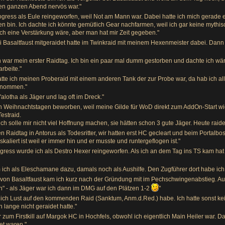
den ganzen Abend nervös war."
ogress als Eule reingeworfen, weil Not am Mann war. Dabei hatte ich mich gerade
bin. Ich dachte ich könnte gemütlich Gear nachfarmen, weil ich gar keine mythis
ich eine Verstärkung wäre, aber man hat mir Zeit gegeben."
 bei Basaltfaust mitgeraidet hatte im Twinkraid mit meinem Hexenmeister dabei. Dan
ch war mein erster Raidtag. Ich bin ein paar mal dumm gestorben und dachte ich w
rbeite."
atte ich meinen Proberaid mit einem anderen Tank der zur Probe war, da hab ich
genommen."
alotha als Jäger und lag oft im Dreck."
den Weihnachtstagen beworben, weil meine Gilde für WoD direkt zum AddOn-Start w
estraid.
ich solle mir nicht viel Hoffnung machen, sie hätten schon 3 gute Jäger. Heute rai
ten Raidtag in Antorus als Todesritter, wir hatten erst HC gecleart und beim Portal
kaliert ist weil er immer hin und er musste und runtergeflogen ist."
gress wurde ich als Destro Hexer reingeworfen. Als ich an dem Tag ins TS kam hat e
m ich als Eleschamane dazu, damals noch als Aushilfe. Den Zugführer dort habe ich
te von Basaltfaust kam ich kurz nach der Gründung mit im Pechschwingenabstieg. Au
n" - als Jäger war ich dann im DMG auf den Plätzen 1-2
"
ob ich Lust auf den kommenden Raid (Sanktum, Anm.d.Red.) habe. Ich hatte sonst k
lange nicht geraidet hatte."
er zum Firstkill auf Margok HC in Hochfels, obwohl ich eigentlich Main Heiler war. 
et waren."