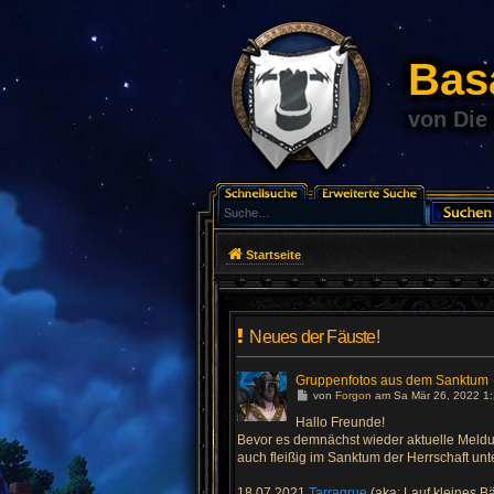
Basa
von Die
Startseite
Neues der Fäuste!
Gruppenfotos aus dem Sanktum
G
von
Forgon
am Sa Mär 26, 2022 1:
e
h
Hallo Freunde!
e
Bevor es demnächst wieder aktuelle Meldu
z
u
auch fleißig im Sanktum der Herrschaft u
m
l
18.07.2021
e
Tarragrue
(aka: Lauf kleines B