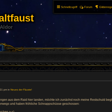
Schnellzugriff
Forum
Gildenrege
ltfaust
 Aldor
21 pm in
Neues der Fäuste!
ngen aus dem Raid hier landen, möchte ich zunächst noch meine Restschuld beglei
nterwegs und haben fröhliche Schnappschüsse geschossen:
ärchen >.<)