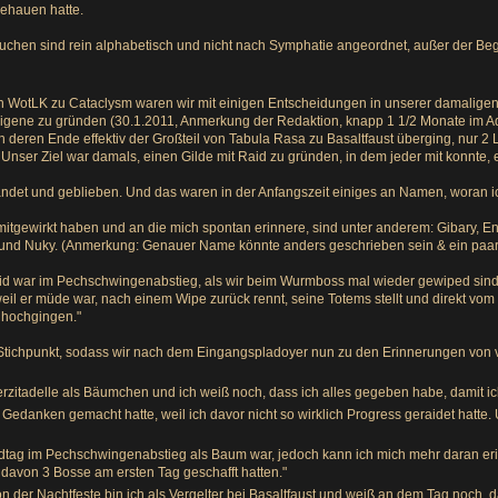
ngehauen hatte.
ftauchen sind rein alphabetisch und nicht nach Symphatie angeordnet, außer der Be
 WotLK zu Cataclysm waren wir mit einigen Entscheidungen in unserer damaligen 
 eigene zu gründen (30.1.2011, Anmerkung der Redaktion, knapp 1 1/2 Monate im A
 deren Ende effektiv der Großteil von Tabula Rasa zu Basaltfaust überging, nur 2 
Unser Ziel war damals, einen Gilde mit Raid zu gründen, in dem jeder mit konnte, eg
landet und geblieben. Und das waren in der Anfangszeit einiges an Namen, woran ic
 mitgewirkt haben und an die mich spontan erinnere, sind unter anderem: Gibary, En
o und Nuky. (Anmerkung: Genauer Name könnte anders geschrieben sein & ein paar s
id war im Pechschwingenabstieg, als wir beim Wurmboss mal wieder gewiped sind
il er müde war, nach einem Wipe zurück rennt, seine Totems stellt und direkt vom
r hochgingen."
er Stichpunkt, sodass wir nach dem Eingangspladoyer nun zu den Erinnerungen von
erzitadelle als Bäumchen und ich weiß noch, dass ich alles gegeben habe, damit ic
le Gedanken gemacht hatte, weil ich davor nicht so wirklich Progress geraidet hatte
aidtag im Pechschwingenabstieg als Baum war, jedoch kann ich mich mehr daran eri
avon 3 Bosse am ersten Tag geschafft hatten."
von der Nachtfeste bin ich als Vergelter bei Basaltfaust und weiß an dem Tag noch, 