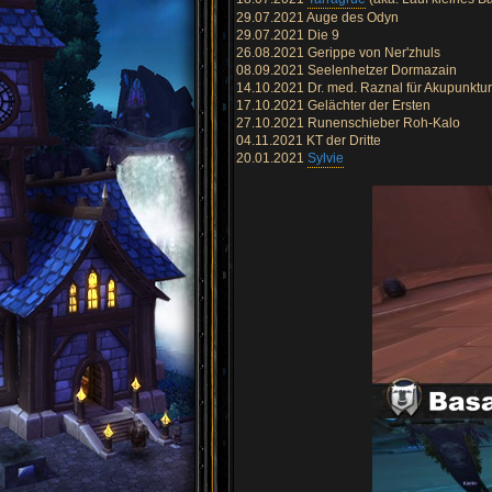
t
29.07.2021 Auge des Odyn
z
29.07.2021 Die 9
t
e
26.08.2021 Gerippe von Ner'zhuls
n
08.09.2021 Seelenhetzer Dormazain
B
e
14.10.2021 Dr. med. Raznal für Akupunktur
i
17.10.2021 Gelächter der Ersten
t
r
27.10.2021 Runenschieber Roh-Kalo
a
04.11.2021 KT der Dritte
g
20.01.2021
Sylvie