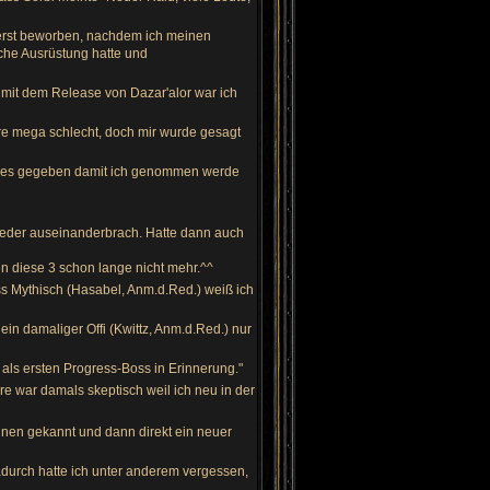
 erst beworben, nachdem ich meinen
che Ausrüstung hatte und
n mit dem Release von Dazar'alor war ich
äre mega schlecht, doch mir wurde gesagt
 alles gegeben damit ich genommen werde
ieder auseinanderbrach. Hatte dann auch
den diese 3 schon lange nicht mehr.^^
boss Mythisch (Hasabel, Anm.d.Red.) weiß ich
in damaliger Offi (Kwittz, Anm.d.Red.) nur
 als ersten Progress-Boss in Erinnerung."
re war damals skeptisch weil ich neu in der
einen gekannt und dann direkt ein neuer
Dadurch hatte ich unter anderem vergessen,