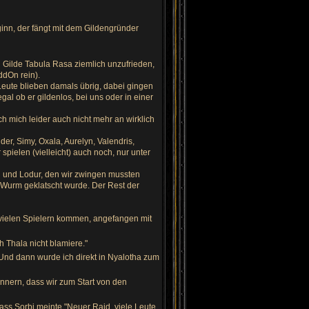
ginn, der fängt mit dem Gildengründer
Gilde Tabula Rasa ziemlich unzufrieden,
ddOn rein).
Leute blieben damals übrig, dabei gingen
al ob er gildenlos, bei uns oder in einer
h mich leider auch nicht mehr an wirklich
der, Simy, Oxala, Aurelyn, Valendris,
pielen (vielleicht) auch noch, nur unter
 und Lodur, den wir zwingen mussten
 Wurm geklatscht wurde. Der Rest der
 vielen Spielern kommen, angefangen mit
h Thala nicht blamiere."
. Und dann wurde ich direkt in Nyalotha zum
nnern, dass wir zum Start von den
dass Sorbi meinte "Neuer Raid, viele Leute,