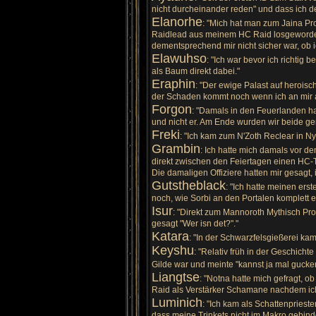
nicht durcheinander reden" und dass ich 
Elanorhe
: "Mich hat man zum Jaina Pr
Raidlead aus meinem HC Raid losgeworden 
dementsprechend mir nicht sicher war, ob 
Elawuhso
: "Ich war bevor ich richtig
als Baum direkt dabei."
Eraphin
: "Der ewige Palast auf herois
der Schaden kommt noch wenn ich an mir a
Forgon
: "Damals in den Feuerlanden h
und nicht er. Am Ende wurden wir beide 
Freki
: "Ich kam zum N'Zoth Reclear in Ny'
Grambin
: Ich hatte mich damals vor 
direkt zwischen den Feiertagen einen HC-T
Die damaligen Offiziere hatten mir gesagt, 
Gutstheblack
: "Ich hatte meinen ers
noch, wie Sorbi an den Portalen komplett es
Isur
: "Direkt zum Mannoroth Mythisch Pro
gesagt "Wer isn det?"."
Katara
: "In der Schwarzfelsgießerei ka
Keyshu
: "Relativ früh in der Geschich
Gilde war und meinte "kannst ja mal gucke
Liangtse
: "Notna hatte mich gefragt, 
Raid als Verstärker Schamane nachdem ich 
Luminich
: "Ich kam als Schattenpriest
dass meine Trinkets nicht im Makro gebind