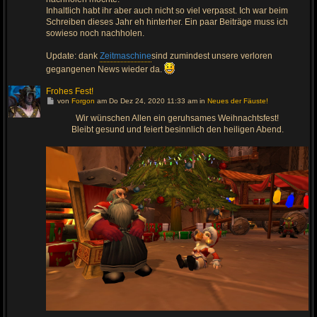
g
Inhaltlich habt ihr aber auch nicht so viel verpasst. Ich war beim
Schreiben dieses Jahr eh hinterher. Ein paar Beiträge muss ich
sowieso noch nachholen.
Update: dank
Zeitmaschine
sind zumindest unsere verloren
gegangenen News wieder da.
Frohes Fest!
G
von
Forgon
am Do Dez 24, 2020 11:33 am in
Neues der Fäuste!
e
h
Wir wünschen Allen ein geruhsames Weihnachtsfest!
e
Bleibt gesund und feiert besinnlich den heiligen Abend.
z
u
m
l
e
t
z
t
e
n
B
e
i
t
r
a
g