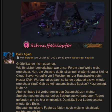
a
g
Back Again
G
von
Forgon
am Di Mär 30, 2021 10:50 pm in
Neues der Fäuste!
e
h
Grüße! Lange nicht gesehen.
e
Wie ihr sicher bemerkt habt war unser Forum eine Weile nicht
z
u
erreichbar. Nun, die Ursache dafür ist schnell erwähnt: unser kleiner
m
Cloud-Server verpuffte vor 3 Wochen mit zur Rauchwolke beim
l
Hoster OVH. Warum hat es dann so lange gedauert bis wir wieder
e
t
erreichbar sind? Gab es kein automatisches Backup? Kurz gesagt:
z
Nein >.<
t
e
Aber ich habe tief verborgen in den Datenschätzen meiner
n
Speichermedien ein manuelles Backup aus vergangenen Tagen
B
e
gefunden und es hier eingespielt. Damit läuft der Laden erstmal
i
wieder fürs Erste.
t
r
Ein paar technische Features fehlen noch, welche ich alsbald
a
nachholen möchte.