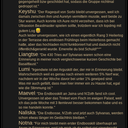
gegengeheilt bzw geschildet hat, sodass die Gruppe nichtmal
gedroppt ist."
Keyshu
: "Der Ragequit von Sorbi bleibt unvergessen, weil ich
damals zwischen ihm und Aurelyn vermitteln musste, weil beide zu
Stur waren. Auch konnte ich Aure nicht verzeihen, dass ich bei
Ultraxxion Beastmaster spielen sollte, trotzdem war ich topdmg mit
gutem Log
.
Auch leider unvergessen, wie ich einen eigentlich Rang 3 Heilerlog
in der Terrasse des endlosen Frühlings beim Heilerboss gemacht
hatte, aber das hochladen nicht funktioniert hat und dadurch nicht
öffentlich&gerankt wurde. Emerelle du bist Schuld!^^"
Liangtse
: "Die 430 Tries auf Sylvanas waren schon eine
Erinnerung in meiner noch vergleichsweise kurzen Geschichte bei
Basaltfaust."
Lumi
: "Irgendwie ist der Arguskill der, der mir in Erinnerung bleibt.
Wahrscheinlich weil es genau nach einem weiteren 5% Nerf war,
nachdem wir in der Woche davor bei unter 1% gewiped sind.
Was mir auch gefällt, dass man hier immer ein zu Hause hat, egal
wie die Stimmung ist."
Maevel
: "Die Endbosskill an Jaina und N'Zoth fand ich cool.
Unvergessen ist aber das Trinket vom Fisch im ewigen Palast, weil
ich das jede Woche mit 3 Itemlevel besser bekommen habe und es
so nie handeln konnte."
Naliska
: "Die Endbosse, N'Zoth und jetzt auch Sylvanas, werden
schon etwas länger im Gedächtnis bleiben."
Notna
: "Für mich bleibt mein erster Endbosskill überhaupt an
Arugs in Erinnerung, weil ich mich ab da selbst viel eingebracht