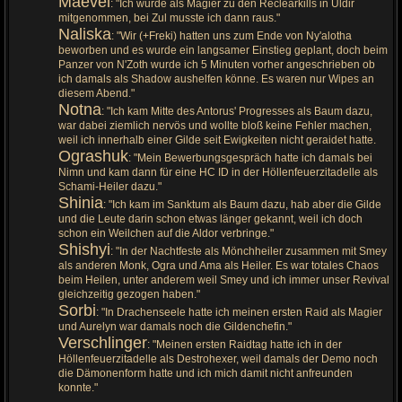
Maevel
: "Ich wurde als Magier zu den Reclearkills in Uldir
mitgenommen, bei Zul musste ich dann raus."
Naliska
: "Wir (+Freki) hatten uns zum Ende von Ny'alotha
beworben und es wurde ein langsamer Einstieg geplant, doch beim
Panzer von N'Zoth wurde ich 5 Minuten vorher angeschrieben ob
ich damals als Shadow aushelfen könne. Es waren nur Wipes an
diesem Abend."
Notna
: "Ich kam Mitte des Antorus' Progresses als Baum dazu,
war dabei ziemlich nervös und wollte bloß keine Fehler machen,
weil ich innerhalb einer Gilde seit Ewigkeiten nicht geraidet hatte.
Ograshuk
: "Mein Bewerbungsgespräch hatte ich damals bei
Nimn und kam dann für eine HC ID in der Höllenfeuerzitadelle als
Schami-Heiler dazu."
Shinia
: "Ich kam im Sanktum als Baum dazu, hab aber die Gilde
und die Leute darin schon etwas länger gekannt, weil ich doch
schon ein Weilchen auf die Aldor verbringe."
Shishyi
: "In der Nachtfeste als Mönchheiler zusammen mit Smey
als anderen Monk, Ogra und Ama als Heiler. Es war totales Chaos
beim Heilen, unter anderem weil Smey und ich immer unser Revival
gleichzeitig gezogen haben."
Sorbi
: "In Drachenseele hatte ich meinen ersten Raid als Magier
und Aurelyn war damals noch die Gildenchefin."
Verschlinger
: "Meinen ersten Raidtag hatte ich in der
Höllenfeuerzitadelle als Destrohexer, weil damals der Demo noch
die Dämonenform hatte und ich mich damit nicht anfreunden
konnte."