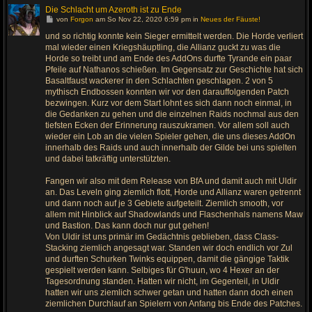
Die Schlacht um Azeroth ist zu Ende
G
von
Forgon
am So Nov 22, 2020 6:59 pm in
Neues der Fäuste!
e
h
und so richtig konnte kein Sieger ermittelt werden. Die Horde verliert
e
mal wieder einen Kriegshäuptling, die Allianz guckt zu was die
z
u
Horde so treibt und am Ende des AddOns durfte Tyrande ein paar
m
Pfeile auf Nathanos schießen. Im Gegensatz zur Geschichte hat sich
l
Basaltfaust wackerer in den Schlachten geschlagen. 2 von 5
e
t
mythisch Endbossen konnten wir vor den darauffolgenden Patch
z
bezwingen. Kurz vor dem Start lohnt es sich dann noch einmal, in
t
e
die Gedanken zu gehen und die einzelnen Raids nochmal aus den
n
tiefsten Ecken der Erinnerung rauszukramen. Vor allem soll auch
B
e
wieder ein Lob an die vielen Spieler gehen, die uns dieses AddOn
i
innerhalb des Raids und auch innerhalb der Gilde bei uns spielten
t
r
und dabei tatkräftig unterstützten.
a
g
Fangen wir also mit dem Release von BfA und damit auch mit Uldir
an. Das Leveln ging ziemlich flott, Horde und Allianz waren getrennt
und dann noch auf je 3 Gebiete aufgeteilt. Ziemlich smooth, vor
allem mit Hinblick auf Shadowlands und Flaschenhals namens Maw
und Bastion. Das kann doch nur gut gehen!
Von Uldir ist uns primär im Gedächtnis geblieben, dass Class-
Stacking ziemlich angesagt war. Standen wir doch endlich vor Zul
und durften Schurken Twinks equippen, damit die gängige Taktik
gespielt werden kann. Selbiges für G'huun, wo 4 Hexer an der
Tagesordnung standen. Hatten wir nicht, im Gegenteil, in Uldir
hatten wir uns ziemlich schwer getan und hatten dann doch einen
ziemlichen Durchlauf an Spielern von Anfang bis Ende des Patches.