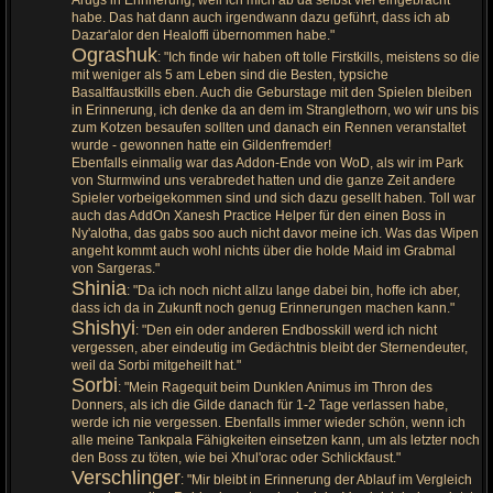
habe. Das hat dann auch irgendwann dazu geführt, dass ich ab
Dazar'alor den Healoffi übernommen habe."
Ograshuk
: "Ich finde wir haben oft tolle Firstkills, meistens so die
mit weniger als 5 am Leben sind die Besten, typsiche
Basaltfaustkills eben. Auch die Geburstage mit den Spielen bleiben
in Erinnerung, ich denke da an dem im Stranglethorn, wo wir uns bis
zum Kotzen besaufen sollten und danach ein Rennen veranstaltet
wurde - gewonnen hatte ein Gildenfremder!
Ebenfalls einmalig war das Addon-Ende von WoD, als wir im Park
von Sturmwind uns verabredet hatten und die ganze Zeit andere
Spieler vorbeigekommen sind und sich dazu gesellt haben. Toll war
auch das AddOn Xanesh Practice Helper für den einen Boss in
Ny'alotha, das gabs soo auch nicht davor meine ich. Was das Wipen
angeht kommt auch wohl nichts über die holde Maid im Grabmal
von Sargeras."
Shinia
: "Da ich noch nicht allzu lange dabei bin, hoffe ich aber,
dass ich da in Zukunft noch genug Erinnerungen machen kann."
Shishyi
: "Den ein oder anderen Endbosskill werd ich nicht
vergessen, aber eindeutig im Gedächtnis bleibt der Sternendeuter,
weil da Sorbi mitgeheilt hat."
Sorbi
: "Mein Ragequit beim Dunklen Animus im Thron des
Donners, als ich die Gilde danach für 1-2 Tage verlassen habe,
werde ich nie vergessen. Ebenfalls immer wieder schön, wenn ich
alle meine Tankpala Fähigkeiten einsetzen kann, um als letzter noch
den Boss zu töten, wie bei Xhul'orac oder Schlickfaust."
Verschlinger
: "Mir bleibt in Erinnerung der Ablauf im Vergleich