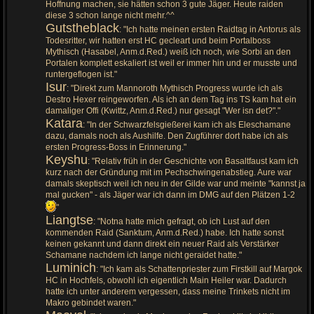
Hoffnung machen, sie hätten schon 3 gute Jäger. Heute raiden
diese 3 schon lange nicht mehr.^^
Gutstheblack
: "Ich hatte meinen ersten Raidtag in Antorus als
Todesritter, wir hatten erst HC gecleart und beim Portalboss
Mythisch (Hasabel, Anm.d.Red.) weiß ich noch, wie Sorbi an den
Portalen komplett eskaliert ist weil er immer hin und er musste und
runtergeflogen ist."
Isur
: "Direkt zum Mannoroth Mythisch Progress wurde ich als
Destro Hexer reingeworfen. Als ich an dem Tag ins TS kam hat ein
damaliger Offi (Kwittz, Anm.d.Red.) nur gesagt "Wer isn det?"."
Katara
: "In der Schwarzfelsgießerei kam ich als Eleschamane
dazu, damals noch als Aushilfe. Den Zugführer dort habe ich als
ersten Progress-Boss in Erinnerung."
Keyshu
: "Relativ früh in der Geschichte von Basaltfaust kam ich
kurz nach der Gründung mit im Pechschwingenabstieg. Aure war
damals skeptisch weil ich neu in der Gilde war und meinte "kannst ja
mal gucken" - als Jäger war ich dann im DMG auf den Plätzen 1-2
"
Liangtse
: "Notna hatte mich gefragt, ob ich Lust auf den
kommenden Raid (Sanktum, Anm.d.Red.) habe. Ich hatte sonst
keinen gekannt und dann direkt ein neuer Raid als Verstärker
Schamane nachdem ich lange nicht geraidet hatte."
Luminich
: "Ich kam als Schattenpriester zum Firstkill auf Margok
HC in Hochfels, obwohl ich eigentlich Main Heiler war. Dadurch
hatte ich unter anderem vergessen, dass meine Trinkets nicht im
Makro gebindet waren."