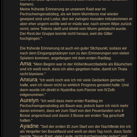
Namen).
Meine früheste Erinnerung an unserem Raid war im
Pechschwingenabstieg, als wir beim Wurmboss mal wieder
gewiped sind und Lodur, den wir zwingen mussten mitzukommen er
aber eher ungern wollte weil er müde war, nach einem Wipe zurück
rennt, seine Totems stellt und direkt vom Wurm geklatscht wurde.
Der Rest der Gruppe konnte nicht heraus, weil die Gitter
hochgingen."
Die früheste Erinnerung ist auch ein guter Stichpunkt, sodass wir
nach dem Eingangspladoyer nun zu den Erinnerungen von vielen
Spielern kommen, angefangen mit dem ersten Raidtag:
Ama
: "Mein Beginn war in der Höllenfeuerzitadelle als Bäumchen
und ich weiß noch, dass ich alles gegeben habe, damit ich Thala
nicht blamiere."
Anxura
: "Ich weiß noch wie ich mir viele Gedanken gemacht
hatte, weil ich davor nicht so wirklich Progress geraidet hatte. Und
dann wurde ich direkt in Nyalotha zum Panzer von N'Zoth
mitgenommen."
Aurelyn
: "Ich weiß dass mein erster Raidtag im
Pechschwingenabstieg als Baum war, jedoch kann ich mich mehr
daran erinnern, dass wir zum Start von den Feuerlanden uns 4
Bosse angeschaut und davon 3 Bosse am ersten Tag geschafft
hatten."
Ayadne
: "Seit der ersten ID zum Start von der Nachtfeste bin ich
als Vergelter bei Basaltfaust und weiß an dem Tag noch, dass Sorbi
meinte "Neuer Raid, viele Leute, nicht durcheinander reden" und