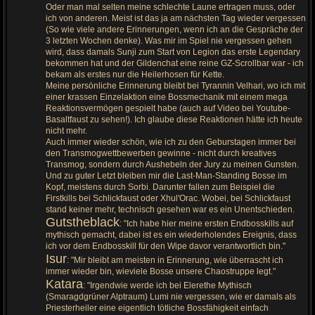
Oder man mal selten meine schlechte Laune ertragen muss, oder
ich von anderen. Meist ist das ja am nächsten Tag wieder vergessen
(So wie viele andere Erinnerungen, wenn ich an die Gespräche der
3 letzten Wochen denke). Was mir im Spiel nie vergessen gehen
wird, dass damals Sunji zum Start von Legion das erste Legendary
bekommen hat und der Gildenchat eine reine GZ-Scrollbar war - ich
bekam als erstes nur die Heilerhosen für Kette.
Meine persönliche Erinnerung bleibt bei Tyrannin Velhari, wo ich mit
einer krassen Einzelaktion eine Bossmechanik mit einem mega
Reaktionsvermögen gespielt habe (auch auf Video bei Youtube-
Basaltfaust zu sehen!). Ich glaube diese Reaktionen hätte ich heute
nicht mehr.
Auch immer wieder schön, wie ich zu den Geburstagen immer bei
den Transmogwettbewerben gewinne - nicht durch kreatives
Transmog, sondern durch Aushebeln der Jury zu meinen Gunsten.
Und zu guter Letzt bleiben mir die Last-Man-Standing Bosse im
Kopf, meistens durch Sorbi. Darunter fallen zum Beispiel die
Firstkills bei Schlickfaust oder Xhul'Orac. Wobei, bei Schlickfaust
stand keiner mehr, technisch gesehen war es ein Unentschieden.
Gutstheblack
: "Ich habe hier meine ersten Endbosskills auf
mythisch gemacht, dabei ist es ein wiederholendes Ereignis, dass
ich vor dem Endbosskill für den Wipe davor verantwortlich bin."
Isur
: "Mir bleibt am meisten in Erinnerung, wie überrascht ich
immer wieder bin, wieviele Bosse unsere Chaostruppe legt."
Katara
: "Irgendwie werde ich bei Elerethe Mythisch
(Smaragdgrüner Alptraum) Lumi nie vergessen, wie er damals als
Priesterheiler eine eigentlich tötliche Bossfähigkeit einfach