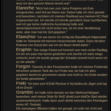
dass ich den ganzen Abend nervös war."
Elanorhe
: "Mich hat man zum Jaina Progress als Eule
reingeworfen, weil Not am Mann war. Dabei hatte ich mich gerade
erst beworben, nachdem ich meinen Raidlead aus meinem HC Raid
losgeworden bin. Ich dachte ich könnte gemütlich Gear nachfarmen,
weil ich gar keine mythische Ausrüstung hatte und
dementsprechend mir nicht sicher war, ob ich eine Verstärkung
wäre, aber man hat mir Zeit gegeben."
Elawuhso
: "Ich war bevor ich richtig bei Basaltfaust mitgeraidet
hatte im Twinkraid mit meinem Hexenmeister dabei. Dann mit dem
Release von Dazar'alor war ich als Baum direkt dabei."
Eraphin
: "Der ewige Palast auf heroisch war mein erster Raidtag.
Ich bin ein paar mal dumm gestorben und dachte ich wäre mega
schlecht, doch mir wurde gesagt der Schaden kommt noch wenn ich
an mir arbeite."
Forgon
: "Damals in den Feuerlanden hatte ich meinen Proberaid
mit einem anderen Tank der zur Probe war, da hab ich alles
gegeben damit ich genommen werde und nicht er. Am Ende wurden
wir beide genommen."
Freki
: "Ich kam zum N'Zoth Reclear in Ny'alotha als Jäger und lag
oft im Dreck."
Grambin
: Ich hatte mich damals vor den Weihnachtstagen
beworben, weil meine Gilde für WoD direkt zum AddOn-Start wieder
auseinanderbrach. Hatte dann auch direkt zwischen den Feiertagen
einen HC-Testraid.
Die damaligen Offiziere hatten mir gesagt, ich solle mir nicht viel