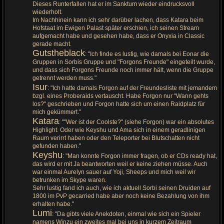
Dieses Runterfallen hat er im Sanktum wieder eindrucksvoll
wiederholt.
Im Nachhinein kann ich sehr darüber lachen, dass Katara beim
Hofstaat im Ewigen Palast später erschien, ich seinen Stream
aufgemacht habe und gesehen habe, dass er Onyxia in Classic
gerade macht.
Gutstheblack
: "Ich finde es lustig, wie damals bei Eonar die
Gruppen in Sorbis Gruppe und "Forgons Freunde" eingeteilt wurde,
und dass sich Forgons Freunde noch immer hält, wenn die Gruppe
getrennt werden muss."
Isur
: "Ich hatte damals Forgon auf der Freundesliste mit jemandem
bzgl. eines Proberaids vertauscht. Habe Forgon nur "Wann gehts
los?" geschrieben und Forgon hatte sich um einen Raidplatz für
mich gekümmert."
Katara
: ""Wer ist der Coolste?" (siehe Forgon) war ein absolutes
Highlight. Oder wie Keyshu und Ama sich in einem geradlinigen
Raum verirrt haben oder den Teleporter bei Blutschatten nicht
gefunden haben."
Keyshu
: "Man konnte Forgon immer fragen, ob er CDs ready hat,
das wird er mit Ja beantworten weil er keine ziehen müsse. Auch
war einmal Aurelyn sauer auf Yoji, Sheeps und mich weil wir
betrunken im Skype waren.
Sehr lustig fand ich auch, wie ich aktuell Sorbi seinen Druiden auf
1800 im PvP gecarried habe aber noch keine Bezahlung von ihm
erhalten habe."
Lumi
: "Da gibts viele Anekdoten, einmal wie sich ein Spieler
namens Winzu ein zweites mal bei uns in kurzem Zeitraum