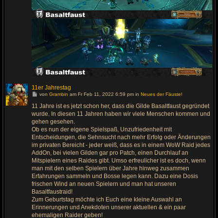
11er Jahrestag
G
von
Grambin
am Fr Feb 11, 2022 6:59 pm in
Neues der Fäuste!
e
h
11 Jahre ist es jetzt schon her, dass die Gilde Basaltfaust gegründet
e
wurde. In diesen 11 Jahren haben wir viele Menschen kommen und
z
u
gehen gesehen.
m
Ob es nun der eigene Spielspaß, Unzufriedenheit mit
l
Entscheidungen, die Sehnsucht nach mehr Erfolg oder Änderungen
e
t
im privaten Bereicht - jeder weiß, dass es in einem WoW Raid jedes
z
AddOn, bei vielen Gilden gar pro Patch, einen Durchlauf an
t
e
Mitspielern eines Raides gibt. Umso erfreulicher ist es doch, wenn
n
man mit den selben Spielern über Jahre hinweg zusammen
B
e
Erfahrungen sammeln und Bosse legen kann. Dazu eine Dosis
i
frischen Wind an neuen Spielern und man hat unseren
t
r
Basaltfaustraid!
a
Zum Geburtstag möchte ich Euch eine kleine Auswahl an
g
Erinnerungen und Anekdoten unserer aktuellen & ein paar
ehemaligen Raider geben!