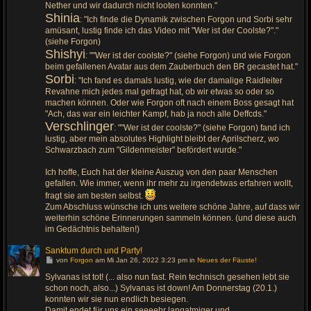
Nether und wir dadurch nicht looten konnten."
Shinia
: "Ich finde die Dynamik zwischen Forgon und Sorbi sehr
amüsant, lustig finde ich das Video mit "Wer ist der Coolste?"."
(siehe Forgon)
Shishyi
: ""Wer ist der coolste?" (siehe Forgon) und wie Forgon
beim gefallenen Avatar aus dem Zauberbuch den BR gecastet hat."
Sorbi
: "Ich fand es damals lustig, wie der damalige Raidleiter
Revahne mich jedes mal gefragt hat, ob wir etwas so oder so
machen können. Oder wie Forgon oft nach einem Boss gesagt hat
"Ach, das war ein leichter Kampf, hab ja noch alle Deffcds."
Verschlinger
: ""Wer ist der coolste?" (siehe Forgon) fand ich
lustig, aber mein absolutes Highlight bleibt der Aprilscherz, wo
Schwarzbach zum "Gildenmeister" befördert wurde."
Ich hoffe, Euch hat der kleine Auszug von den paar Menschen
gefallen. Wie immer, wenn ihr mehr zu irgendetwas erfahren wollt,
fragt sie am besten selbst.
Zum Abschluss wünsche ich uns weitere schöne Jahre, auf dass wir
weiterhin schöne Erinnerungen sammeln können. (und diese auch
im Gedächtnis behalten!)
Sanktum durch und Party!
G
von
Forgon
am Mi Jan 26, 2022 3:23 pm in
Neues der Fäuste!
e
h
Sylvanas ist tot! (... also nun fast. Rein technisch gesehen lebt sie
e
schon noch, also...) Sylvanas ist down! Am Donnerstag (20.1.)
z
u
konnten wir sie nun endlich besiegen.
m
Damit endet für uns ein seeeehr langatmiger und