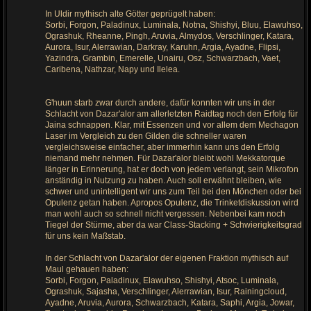
In Uldir mythisch alte Götter geprügelt haben:
Sorbi, Forgon, Paladinux, Luminala, Notna, Shishyi, Bluu, Elawuhso,
Ograshuk, Rheanne, Pingh, Aruvia, Almydos, Verschlinger, Katara,
Aurora, Isur, Alerrawian, Darkray, Karuhn, Argia, Ayadne, Flipsi,
Yazindra, Grambin, Emerelle, Unairu, Osz, Schwarzbach, Vaet,
Caribena, Nathzar, Napy und Ilelea.
G'huun starb zwar durch andere, dafür konnten wir uns in der
Schlacht von Dazar'alor am allerletzten Raidtag noch den Erfolg für
Jaina schnappen. Klar, mit Essenzen und vor allem dem Mechagon
Laser im Vergleich zu den Gilden die schneller waren
vergleichsweise einfacher, aber immerhin kann uns den Erfolg
niemand mehr nehmen. Für Dazar'alor bleibt wohl Mekkatorque
länger in Erinnerung, hat er doch von jedem verlangt, sein Mikrofon
anständig in Nutzung zu haben. Auch soll erwähnt bleiben, wie
schwer und unintelligent wir uns zum Teil bei den Mönchen oder bei
Opulenz getan haben. Apropos Opulenz, die Trinketdiskussion wird
man wohl auch so schnell nicht vergessen. Nebenbei kam noch
Tiegel der Stürme, aber da war Class-Stacking + Schwierigkeitsgrad
für uns kein Maßstab.
In der Schlacht von Dazar'alor der eigenen Fraktion mythisch auf
Maul gehauen haben:
Sorbi, Forgon, Paladinux, Elawuhso, Shishyi, Atsoc, Luminala,
Ograshuk, Sajasha, Verschlinger, Alerrawian, Isur, Rainingcloud,
Ayadne, Aruvia, Aurora, Schwarzbach, Katara, Saphi, Argia, Jowar,