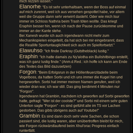
mich rezzen lassen."
Elanorhe
: "Es ist sehr unterhaltsam, wenn der Boss auf einmal
auf mich zurennt, weil ich aus versehen gespottet habe, vor allem
weil die Gruppe dann sehr verwirrt dasteht. Oder wie mich Isur
immer im Schloss Nathria beim Trash töten wollte. Das kriegt
Eraphin besser hin, wenn ich nach der Pause zurückkomme und
immer an der Kante stehe.
Bei Xanesh wurde ich auch irgendwann nicht mehr zum
Mechanikspielen eingeteilt, da hat sich bei mir eingebrannt, dass
die Reallife Sportuntauglichkeit sich auch im Spielfortsetzt."
Elawuhso
: "Ich finde Darkray (Gutstheblack) lustig."
Eraphin
: "Ich hatte damals zu Ny'alotha ein Bullshitbingo erstellt,
was ich ganz lustig finde." (Anm.d.Red.: ich hoffe ich kann am Ende
des Textes das Bild dazusetzen)
Forgon
: "Beim Erfolgsrun in der Höllenfeuerzitadelle beim
Vogelboss, da hatten Sorbi und ich uns immer die Kugel hin und
hergeworfen. Sorbi hat immer meinen Namen gerufen, weil ich
wieder dran war, ich war still. Das ging bestimmt 4 Minuten nur
"Forgon".
Irgendwann hat Grambin, nachdem ich geworfen auf Sorbi geworfen
hatte, gefragt: "Wer ist der coolste?" und Sorbi mit einem sehr guten
Unterton sagte "Forgon" - es sind gefühlt alle im TS vor Lachen
gestorben. Das gibts übrigens auch auf Youtube!"
Grambin
: Es sind dann doch sehr viele Sachen, die schon
passiert sind, die lustig waren, aber unübertroffen bleibt für mich,
wie Forgon rückwärstlaufend beim Xhul'orac Progress einfach
runterfällt.