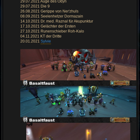
29.07.2021 Auge des Odyn
B
e
29.07.2021 Die 9
i
26.08.2021 Gerippe von Ner'zhuls
t
r
08.09.2021 Seelenhetzer Dormazain
a
14.10.2021 Dr. med. Raznal für Akupunktur
g
17.10.2021 Gelächter der Ersten
27.10.2021 Runenschieber Roh-Kalo
04.11.2021 KT der Dritte
20.01.2021
Sylvie