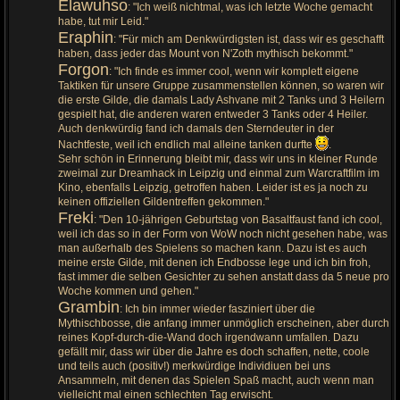
Elawuhso
: "Ich weiß nichtmal, was ich letzte Woche gemacht
habe, tut mir Leid."
Eraphin
: "Für mich am Denkwürdigsten ist, dass wir es geschafft
haben, dass jeder das Mount von N'Zoth mythisch bekommt."
Forgon
: "Ich finde es immer cool, wenn wir komplett eigene
Taktiken für unsere Gruppe zusammenstellen können, so waren wir
die erste Gilde, die damals Lady Ashvane mit 2 Tanks und 3 Heilern
gespielt hat, die anderen waren entweder 3 Tanks oder 4 Heiler.
Auch denkwürdig fand ich damals den Sterndeuter in der
Nachtfeste, weil ich endlich mal alleine tanken durfte
.
Sehr schön in Erinnerung bleibt mir, dass wir uns in kleiner Runde
zweimal zur Dreamhack in Leipzig und einmal zum Warcraftfilm im
Kino, ebenfalls Leipzig, getroffen haben. Leider ist es ja noch zu
keinen offiziellen Gildentreffen gekommen."
Freki
: "Den 10-jährigen Geburtstag von Basaltfaust fand ich cool,
weil ich das so in der Form von WoW noch nicht gesehen habe, was
man außerhalb des Spielens so machen kann. Dazu ist es auch
meine erste Gilde, mit denen ich Endbosse lege und ich bin froh,
fast immer die selben Gesichter zu sehen anstatt dass da 5 neue pro
Woche kommen und gehen."
Grambin
: Ich bin immer wieder fasziniert über die
Mythischbosse, die anfang immer unmöglich erscheinen, aber durch
reines Kopf-durch-die-Wand doch irgendwann umfallen. Dazu
gefällt mir, dass wir über die Jahre es doch schaffen, nette, coole
und teils auch (positiv!) merkwürdige Individiuen bei uns
Ansammeln, mit denen das Spielen Spaß macht, auch wenn man
vielleicht mal einen schlechten Tag erwischt.