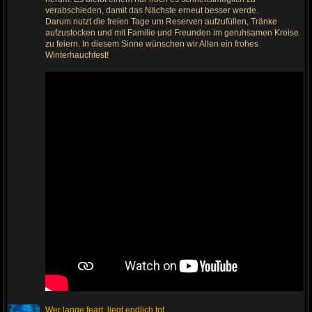
z
u
verabschieden, damit das Nächste erneut besser werde.
m
Darum nutzt die freien Tage um Reserven aufzufüllen, Tränke
l
aufzustocken und mit Familie und Freunden im geruhsamen Kreise
e
t
zu feiern. In diesem Sinne wünschen wir Allen ein frohes
z
Winterhauchfest!
t
e
n
B
e
i
t
r
a
g
Wer lange feart, liegt endlich tot