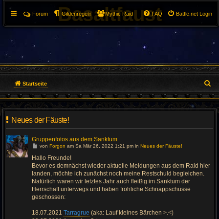
Basaltfaust
Forum
Gildenregeln
Mythic Raid
FAQ
Battle.net Login
S
Startseite
u
c
Neues der Fäuste!
h
Gruppenfotos aus dem Sanktum
G
e
von
Forgon
am Sa Mär 26, 2022 1:21 pm in
Neues der Fäuste!
e
h
Hallo Freunde!
e
Bevor es demnächst wieder aktuelle Meldungen aus dem Raid hier
z
u
landen, möchte ich zunächst noch meine Restschuld begleichen.
m
Natürlich waren wir letztes Jahr auch fleißig im Sanktum der
l
Herrschaft unterwegs und haben fröhliche Schnappschüsse
e
t
geschossen:
z
t
e
18.07.2021
Tarragrue
(aka: Lauf kleines Bärchen >.<)
n