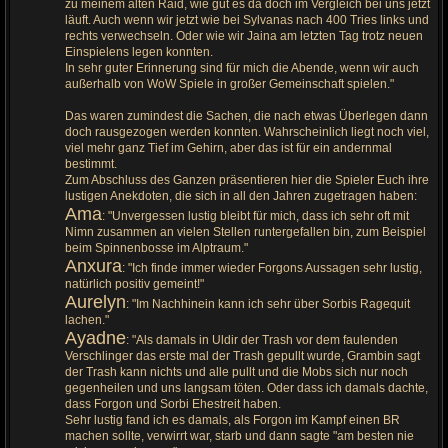
zu meinem alten Raid, wie gut es da doch im Vergleich bei uns jetzt
läuft. Auch wenn wir jetzt wie bei Sylvanas nach 400 Tries links und
rechts verwechseln. Oder wie wir Jaina am letzten Tag trotz neuen
Einspielens legen konnten.
In sehr guter Erinnerung sind für mich die Abende, wenn wir auch
außerhalb von WoW Spiele in großer Gemeinschaft spielen."
Das waren zumindest die Sachen, die nach etwas Überlegen dann
doch rausgezogen werden konnten. Wahrscheinlich liegt noch viel,
viel mehr ganz Tief im Gehirn, aber das ist für ein andernmal
bestimmt.
Zum Abschluss des Ganzen präsentieren hier die Spieler Euch ihre
lustigen Anekdoten, die sich in all den Jahren zugetragen haben:
Ama
: "Unvergessen lustig bleibt für mich, dass ich sehr oft mit
Nimn zusammen an vielen Stellen runtergefallen bin, zum Beispiel
beim Spinnenbosse im Alptraum."
Anxura
: "Ich finde immer wieder Forgons Aussagen sehr lustig,
natürlich positiv gemeint!"
Aurelyn
: "Im Nachhinein kann ich sehr über Sorbis Ragequit
lachen."
Ayadne
: "Als damals in Uldir der Trash vor dem faulenden
Verschlinger das erste mal der Trash gepullt wurde, Grambin sagt
der Trash kann nichts und alle pullt und die Mobs sich nur noch
gegenheilen und uns langsam töten. Oder dass ich damals dachte,
dass Forgon und Sorbi Ehestreit haben.
Sehr lustig fand ich es damals, als Forgon im Kampf einen BR
machen sollte, verwirrt war, starb und dann sagte "am besten nie