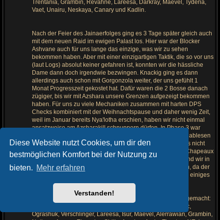
Trentania, Grambin, Revahne, Lareesa, Darkray, Maevel, Tyderia,
Vaet, Unairu, Neskaya, Canary und Kadlin.
Nach der Feier des Jainaerfolges ging es 3 Tage später gleich auch
mit dem neuen Raid im ewigen Palast los. Hier war der Blocker
Ashvane auch für uns lange das einzige, was wir zu sehen
bekommen haben. Aber mit einer einzigartigen Taktik, die so vor uns
(laut Logs) absolut keiner gefahren ist, konnten wir die hässliche
Dame dann doch irgendwie bezwingen. Knackig ging es dann
allerdings auch schon mit Gorgonzola weiter, der uns gefühlt 1
Monat Progresszeit gekostet hat. Dafür waren die 2 Bosse danach
zügiger, bis wir mit Azshara unsere Grenzen aufgezeigt bekommen
haben. Für uns zu viele Mechaniken zusammen mit harten DPS
Checks kombiniert mit der Weihnachtspause und daher wenig Zeit,
weil im Januar bereits Nya'lotha erschien, haben wir nicht einmal
ansatzweise am Azsharakill schnuppern dürfen. In Phase 3 war
Endstation, und diese haben wir auch an ein paar Händen ablesen
Diese Website nutzt Cookies, um dir den
können. Wie wowprogress gezeigt hat, waren wir allerdings nicht
die einzigen mit den Problemen in diesem Raid. Deshalb Chapeaux
bestmöglichen Komfort bei der Nutzung zu
an alle, die der Tentakeldame trotzen konnten! Übrigens sind wir in
bieten.
Mehr erfahren
diesem Raid in der Aldor Rangliste von 3 auf 2 gesprungen, da der
Gesangsverein den Chor dicht gemacht hat. Damit ist auch einiges
an Raidqualität vom Server verschwunden.
Verstanden!
Nicht ganz Sashimi am Ende des ewigen Palastes haben gemacht:
Sorbi, Forgon, Ezea, Paladinux, Elawuhso, Luminala, Atsoc,
Ograshuk, Verschlinger, Lareesa, Isur, Maevel, Alerrawian, Grambin,