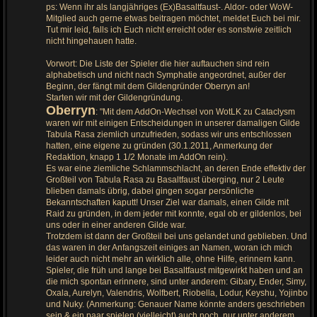
ps: Wenn ihr als langjähriges (Ex)Basaltfaust-. Aldor- oder WoW-
Mitglied auch gerne etwas beitragen möchtet, meldet Euch bei mir.
Tut mir leid, falls ich Euch nicht erreicht oder es sonstwie zeitlich
nicht hingehauen hatte.
Vorwort: Die Liste der Spieler die hier auftauchen sind rein
alphabetisch und nicht nach Symphatie angeordnet, außer der
Beginn, der fängt mit dem Gildengründer Oberryn an!
Starten wir mit der Gildengründung.
Oberryn
: "Mit dem AddOn-Wechsel von WotLK zu Cataclysm
waren wir mit einigen Entscheidungen in unserer damaligen Gilde
Tabula Rasa ziemlich unzufrieden, sodass wir uns entschlossen
hatten, eine eigene zu gründen (30.1.2011, Anmerkung der
Redaktion, knapp 1 1/2 Monate im AddOn rein).
Es war eine ziemliche Schlammschlacht, an deren Ende effektiv der
Großteil von Tabula Rasa zu Basaltfaust überging, nur 2 Leute
blieben damals übrig, dabei gingen sogar persönliche
Bekanntschaften kaputt! Unser Ziel war damals, einen Gilde mit
Raid zu gründen, in dem jeder mit konnte, egal ob er gildenlos, bei
uns oder in einer anderen Gilde war.
Trotzdem ist dann der Großteil bei uns gelandet und geblieben. Und
das waren in der Anfangszeit einiges an Namen, woran ich mich
leider auch nicht mehr an wirklich alle, ohne Hilfe, erinnern kann.
Spieler, die früh und lange bei Basaltfaust mitgewirkt haben und an
die mich spontan erinnere, sind unter anderem: Gibary, Ender, Simy,
Oxala, Aurelyn, Valendris, Wolfbert, Riobella, Lodur, Keyshu, Yojinbo
und Nuky. (Anmerkung: Genauer Name könnte anders geschrieben
sein & ein paar spielen (vielleicht) auch noch, nur unter anderem