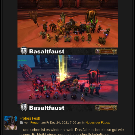
Frohes Fest!
G
von
Forgon
am Fr Dez 24, 2021 7:09 am in
Neues der Fäuste!
e
h
... und schon ist es wieder soweit. Das Jahr ist bereits so gut wie
e
herum. Es bleibt einem nur noch es schnellstmöglich zu