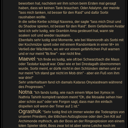
beworben hat, nachdem wir ihm schon beim Ersten mal gesagt
haben, dass wir keinen Tank brauchen. Oder Adalynn, der meinte
"lass mich tanken, ist besser für den Raid" und dafür Sorbi
raushaben wollte.
In die selbe Kerbe schlägt Naxxrea, der sagte "lass mich Diszi und
du Shadow spielen, ist besser für den Raid". Beim Gefallenen Avatar
fand ich sehr lustig, wie Grambin Ama gesteuert hat, wann sie
soaken soll und wieder rauskann.
Ebenfalls sehr lustig sind Momente, wie bei Mannoroth als Sorbi mit
der Kochmütze spielt oder mit einem Randomtank in einer M+ im
Verließ der Wächterin, wo wir vor einem gefährlichen Pull warnen
und er nur meint "Its fine" - war nicht fine.
Maevel
: "Ich finde es lustig, wie oft bei Schwarzbach die Maus
oder Tastatur kaputt war. Oder wie er bei Drestagath übernommen
wurde, Sorbi meint, er dürfe nicht in den Schlünden stehen und er
nur meint "ich stand gar nicht im Mob drin" - aber ein Fuß von ihm
war drin!"
Sehr unterhaltsam fand ich damals Kataras Onyxiastream während
des Progresses."
Notna
: "Ich fands lustig, wie nach einem Wipe bei Xymox in
Nathria Tahirih komplett random meint "Oh, die Mosaike sehen hier
aber schön aus" oder wie Forgon sagt, dass man ihn einfach
dispellen soll wenn der Timer auf 1 ist."
Ograshuk
: "Sehr lustig find ich immer wieder die Todesgrips von
unseren Priestern, die tötlichen Aufzugbosse oder den 2en Kill auf
Archimonde mythisch, als der Boss an der Ringexplosion von einem
toten Spieler stirbt, Boss zwar tot ist aber seine Leiche noch im