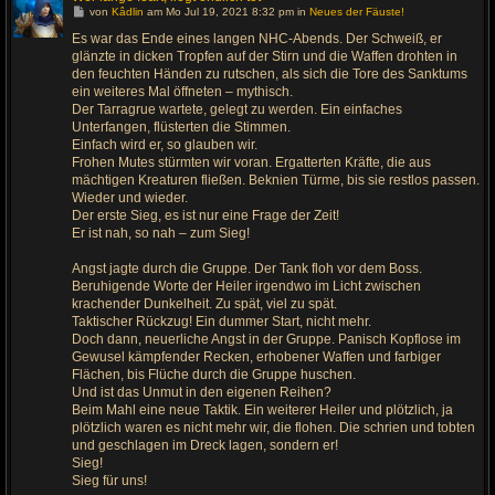
G
von
Kâdlin
am Mo Jul 19, 2021 8:32 pm in
Neues der Fäuste!
e
h
Es war das Ende eines langen NHC-Abends. Der Schweiß, er
e
glänzte in dicken Tropfen auf der Stirn und die Waffen drohten in
z
u
den feuchten Händen zu rutschen, als sich die Tore des Sanktums
m
ein weiteres Mal öffneten – mythisch.
l
Der Tarragrue wartete, gelegt zu werden. Ein einfaches
e
t
Unterfangen, flüsterten die Stimmen.
z
Einfach wird er, so glauben wir.
t
e
Frohen Mutes stürmten wir voran. Ergatterten Kräfte, die aus
n
mächtigen Kreaturen fließen. Beknien Türme, bis sie restlos passen.
B
e
Wieder und wieder.
i
Der erste Sieg, es ist nur eine Frage der Zeit!
t
r
Er ist nah, so nah – zum Sieg!
a
g
Angst jagte durch die Gruppe. Der Tank floh vor dem Boss.
Beruhigende Worte der Heiler irgendwo im Licht zwischen
krachender Dunkelheit. Zu spät, viel zu spät.
Taktischer Rückzug! Ein dummer Start, nicht mehr.
Doch dann, neuerliche Angst in der Gruppe. Panisch Kopflose im
Gewusel kämpfender Recken, erhobener Waffen und farbiger
Flächen, bis Flüche durch die Gruppe huschen.
Und ist das Unmut in den eigenen Reihen?
Beim Mahl eine neue Taktik. Ein weiterer Heiler und plötzlich, ja
plötzlich waren es nicht mehr wir, die flohen. Die schrien und tobten
und geschlagen im Dreck lagen, sondern er!
Sieg!
Sieg für uns!