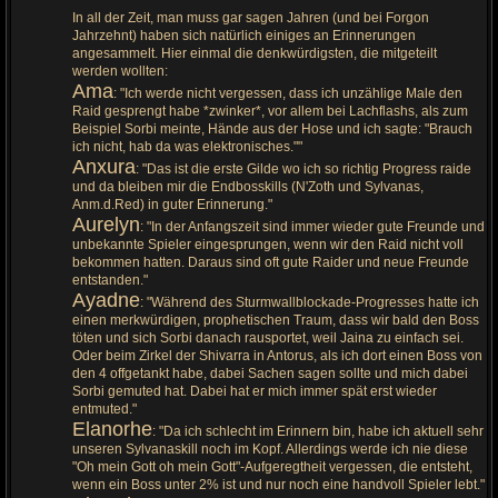
In all der Zeit, man muss gar sagen Jahren (und bei Forgon
Jahrzehnt) haben sich natürlich einiges an Erinnerungen
angesammelt. Hier einmal die denkwürdigsten, die mitgeteilt
werden wollten:
Ama
: "Ich werde nicht vergessen, dass ich unzählige Male den
Raid gesprengt habe *zwinker*, vor allem bei Lachflashs, als zum
Beispiel Sorbi meinte, Hände aus der Hose und ich sagte: "Brauch
ich nicht, hab da was elektronisches.""
Anxura
: "Das ist die erste Gilde wo ich so richtig Progress raide
und da bleiben mir die Endbosskills (N'Zoth und Sylvanas,
Anm.d.Red) in guter Erinnerung."
Aurelyn
: "In der Anfangszeit sind immer wieder gute Freunde und
unbekannte Spieler eingesprungen, wenn wir den Raid nicht voll
bekommen hatten. Daraus sind oft gute Raider und neue Freunde
entstanden."
Ayadne
: "Während des Sturmwallblockade-Progresses hatte ich
einen merkwürdigen, prophetischen Traum, dass wir bald den Boss
töten und sich Sorbi danach rausportet, weil Jaina zu einfach sei.
Oder beim Zirkel der Shivarra in Antorus, als ich dort einen Boss von
den 4 offgetankt habe, dabei Sachen sagen sollte und mich dabei
Sorbi gemuted hat. Dabei hat er mich immer spät erst wieder
entmuted."
Elanorhe
: "Da ich schlecht im Erinnern bin, habe ich aktuell sehr
unseren Sylvanaskill noch im Kopf. Allerdings werde ich nie diese
"Oh mein Gott oh mein Gott"-Aufgeregtheit vergessen, die entsteht,
wenn ein Boss unter 2% ist und nur noch eine handvoll Spieler lebt."