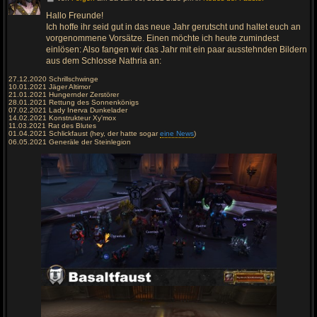
e
h
Hallo Freunde!
e
Ich hoffe ihr seid gut in das neue Jahr gerutscht und haltet euch an
z
u
vorgenommene Vorsätze. Einen möchte ich heute zumindest
m
einlösen: Also fangen wir das Jahr mit ein paar ausstehnden Bildern
l
aus dem Schlosse Nathria an:
e
t
z
27.12.2020 Schrillschwinge
t
10.01.2021 Jäger Altimor
e
21.01.2021 Hungernder Zerstörer
n
28.01.2021 Rettung des Sonnenkönigs
B
07.02.2021 Lady Inerva Dunkelader
e
14.02.2021 Konstrukteur Xy'mox
i
11.03.2021 Rat des Blutes
t
01.04.2021 Schlickfaust (hey, der hatte sogar
eine News
)
r
06.05.2021 Generäle der Steinlegion
a
g