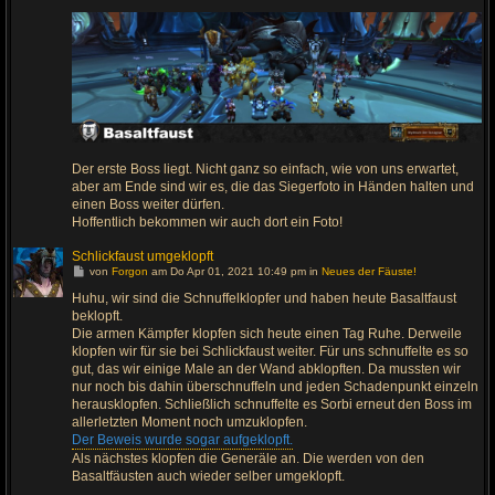
Der erste Boss liegt. Nicht ganz so einfach, wie von uns erwartet,
aber am Ende sind wir es, die das Siegerfoto in Händen halten und
einen Boss weiter dürfen.
Hoffentlich bekommen wir auch dort ein Foto!
Schlickfaust umgeklopft
G
von
Forgon
am Do Apr 01, 2021 10:49 pm in
Neues der Fäuste!
e
h
Huhu, wir sind die Schnuffelklopfer und haben heute Basaltfaust
e
beklopft.
z
u
Die armen Kämpfer klopfen sich heute einen Tag Ruhe. Derweile
m
klopfen wir für sie bei Schlickfaust weiter. Für uns schnuffelte es so
l
gut, das wir einige Male an der Wand abklopften. Da mussten wir
e
t
nur noch bis dahin überschnuffeln und jeden Schadenpunkt einzeln
z
herausklopfen. Schließlich schnuffelte es Sorbi erneut den Boss im
t
e
allerletzten Moment noch umzuklopfen.
n
Der Beweis wurde sogar aufgeklopft.
B
e
Als nächstes klopfen die Generäle an. Die werden von den
i
Basaltfäusten auch wieder selber umgeklopft.
t
r