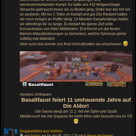
l
nervenzermürbender Kampf. Es hatte uns 432 fehlgeschlage
e
t
Versuche gebraucht bevor sie zu Boden ging. Dafür war der Kill um
z
so sauberer. Mit nur 2 Toten im Kampf und gut 20s Restzeit hatten
t
e
wir noch einiges an Puffer übrig. 14 Minuten Kampfeslänge halten
n
wir allerdings für zu lange. Es bedarf die ganze Zeit volle
B
e
Konzentration von Allen Mitstreitern. Erst Recht um die fiesen,
i
kleinen Ablaufänderungen zu bemerken, welche Sylvanas gerne
t
r
zufällig mal abändert.
a
Aber auch das konnte uns final nicht abhalten sie umzuhauen.
g
Apropos Umhauen:
Basaltfaust feiert 11 umhauende Jahre auf
Die Aldor!
Die Sause steigt am 11.2. mit viel Spiel und Spaß!
Meldet euch bei mir (ingame) für mehr Infos oder besucht uns im TS!
Gruppenfotos aus Nathria
G
von
Forgon
am Sa Jan 08, 2022 2:28 pm in
Neues der Fäuste!