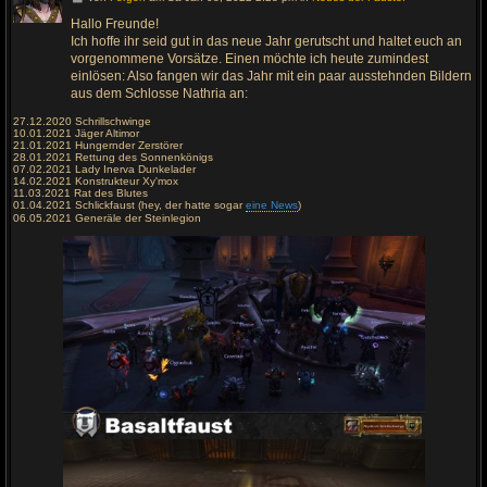
e
h
Hallo Freunde!
e
Ich hoffe ihr seid gut in das neue Jahr gerutscht und haltet euch an
z
u
vorgenommene Vorsätze. Einen möchte ich heute zumindest
m
einlösen: Also fangen wir das Jahr mit ein paar ausstehnden Bildern
l
aus dem Schlosse Nathria an:
e
t
z
27.12.2020 Schrillschwinge
t
10.01.2021 Jäger Altimor
e
21.01.2021 Hungernder Zerstörer
n
28.01.2021 Rettung des Sonnenkönigs
B
07.02.2021 Lady Inerva Dunkelader
e
14.02.2021 Konstrukteur Xy'mox
i
11.03.2021 Rat des Blutes
t
01.04.2021 Schlickfaust (hey, der hatte sogar
eine News
)
r
06.05.2021 Generäle der Steinlegion
a
g