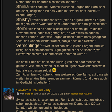
Nether und wir dadurch nicht looten konnten."
Shinia
: "Ich finde die Dynamik zwischen Forgon und Sorbi sehr
amüsant, lustig finde ich das Video mit "Wer ist der Coolste?"."
(siehe Forgon)
Shishyi
: ""Wer ist der coolste?" (siehe Forgon) und wie Forgon
beim gefallenen Avatar aus dem Zauberbuch den BR gecastet hat."
Sorbi
: "Ich fand es damals lustig, wie der damalige Raidleiter
Revahne mich jedes mal gefragt hat, ob wir etwas so oder so
machen können. Oder wie Forgon oft nach einem Boss gesagt hat
"Ach, das war ein leichter Kampf, hab ja noch alle Deffcds."
Verschlinger
: ""Wer ist der coolste?" (siehe Forgon) fand ich
lustig, aber mein absolutes Highlight bleibt der Aprilscherz, wo
Schwarzbach zum "Gildenmeister" befördert wurde."
Ich hoffe, Euch hat der kleine Auszug von den paar Menschen
gefallen. Wie immer, wenn ihr mehr zu irgendetwas erfahren wollt,
fragt sie am besten selbst.
Zum Abschluss wünsche ich uns weitere schöne Jahre, auf dass wir
weiterhin schöne Erinnerungen sammeln können. (und diese auch
im Gedächtnis behalten!)
Sanktum durch und Party!
G
von
Forgon
am Mi Jan 26, 2022 3:23 pm in
Neues der Fäuste!
e
h
Sylvanas ist tot! (... also nun fast. Rein technisch gesehen lebt sie
e
schon noch, also...) Sylvanas ist down! Am Donnerstag (20.1.)
z
u
konnten wir sie nun endlich besiegen.
m
Damit endet für uns ein seeeehr langatmiger und