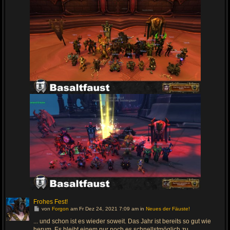
Frohes Fest!
G
von
Forgon
am Fr Dez 24, 2021 7:09 am in
Neues der Fäuste!
e
h
... und schon ist es wieder soweit. Das Jahr ist bereits so gut wie
e
herum. Es bleibt einem nur noch es schnellstmöglich zu