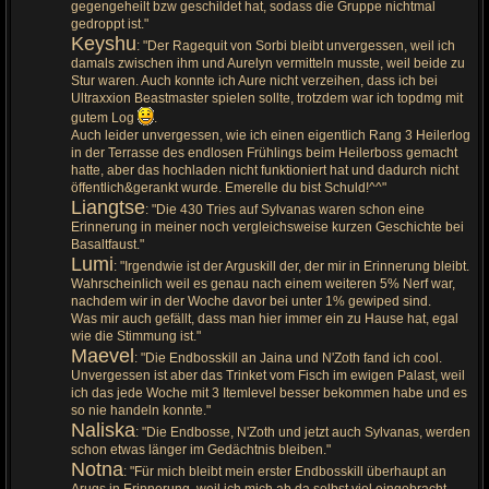
gegengeheilt bzw geschildet hat, sodass die Gruppe nichtmal
gedroppt ist."
Keyshu
: "Der Ragequit von Sorbi bleibt unvergessen, weil ich
damals zwischen ihm und Aurelyn vermitteln musste, weil beide zu
Stur waren. Auch konnte ich Aure nicht verzeihen, dass ich bei
Ultraxxion Beastmaster spielen sollte, trotzdem war ich topdmg mit
gutem Log
.
Auch leider unvergessen, wie ich einen eigentlich Rang 3 Heilerlog
in der Terrasse des endlosen Frühlings beim Heilerboss gemacht
hatte, aber das hochladen nicht funktioniert hat und dadurch nicht
öffentlich&gerankt wurde. Emerelle du bist Schuld!^^"
Liangtse
: "Die 430 Tries auf Sylvanas waren schon eine
Erinnerung in meiner noch vergleichsweise kurzen Geschichte bei
Basaltfaust."
Lumi
: "Irgendwie ist der Arguskill der, der mir in Erinnerung bleibt.
Wahrscheinlich weil es genau nach einem weiteren 5% Nerf war,
nachdem wir in der Woche davor bei unter 1% gewiped sind.
Was mir auch gefällt, dass man hier immer ein zu Hause hat, egal
wie die Stimmung ist."
Maevel
: "Die Endbosskill an Jaina und N'Zoth fand ich cool.
Unvergessen ist aber das Trinket vom Fisch im ewigen Palast, weil
ich das jede Woche mit 3 Itemlevel besser bekommen habe und es
so nie handeln konnte."
Naliska
: "Die Endbosse, N'Zoth und jetzt auch Sylvanas, werden
schon etwas länger im Gedächtnis bleiben."
Notna
: "Für mich bleibt mein erster Endbosskill überhaupt an
Arugs in Erinnerung, weil ich mich ab da selbst viel eingebracht