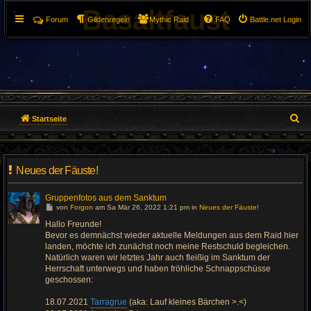
Basaltfaust
Forum
Gildenregeln
Mythic Raid
FAQ
Battle.net Login
S
Startseite
u
c
Neues der Fäuste!
h
Gruppenfotos aus dem Sanktum
G
e
von
Forgon
am Sa Mär 26, 2022 1:21 pm in
Neues der Fäuste!
e
h
Hallo Freunde!
e
Bevor es demnächst wieder aktuelle Meldungen aus dem Raid hier
z
u
landen, möchte ich zunächst noch meine Restschuld begleichen.
m
Natürlich waren wir letztes Jahr auch fleißig im Sanktum der
l
Herrschaft unterwegs und haben fröhliche Schnappschüsse
e
t
geschossen:
z
t
e
18.07.2021
Tarragrue
(aka: Lauf kleines Bärchen >.<)
n