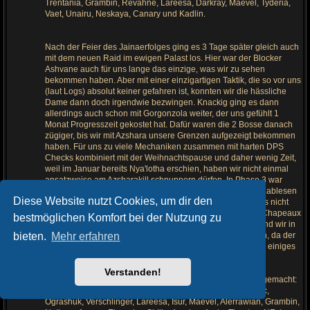
Trentania, Grambin, Revahne, Lareesa, Darkray, Maevel, Tyderia,
Vaet, Unairu, Neskaya, Canary und Kadlin.
Nach der Feier des Jainaerfolges ging es 3 Tage später gleich auch
mit dem neuen Raid im ewigen Palast los. Hier war der Blocker
Ashvane auch für uns lange das einzige, was wir zu sehen
bekommen haben. Aber mit einer einzigartigen Taktik, die so vor uns
(laut Logs) absolut keiner gefahren ist, konnten wir die hässliche
Dame dann doch irgendwie bezwingen. Knackig ging es dann
allerdings auch schon mit Gorgonzola weiter, der uns gefühlt 1
Monat Progresszeit gekostet hat. Dafür waren die 2 Bosse danach
zügiger, bis wir mit Azshara unsere Grenzen aufgezeigt bekommen
haben. Für uns zu viele Mechaniken zusammen mit harten DPS
Checks kombiniert mit der Weihnachtspause und daher wenig Zeit,
weil im Januar bereits Nya'lotha erschien, haben wir nicht einmal
ansatzweise am Azsharakill schnuppern dürfen. In Phase 3 war
Endstation, und diese haben wir auch an ein paar Händen ablesen
Diese Website nutzt Cookies, um dir den
können. Wie wowprogress gezeigt hat, waren wir allerdings nicht
die einzigen mit den Problemen in diesem Raid. Deshalb Chapeaux
bestmöglichen Komfort bei der Nutzung zu
an alle, die der Tentakeldame trotzen konnten! Übrigens sind wir in
bieten.
Mehr erfahren
diesem Raid in der Aldor Rangliste von 3 auf 2 gesprungen, da der
Gesangsverein den Chor dicht gemacht hat. Damit ist auch einiges
an Raidqualität vom Server verschwunden.
Verstanden!
Nicht ganz Sashimi am Ende des ewigen Palastes haben gemacht:
Sorbi, Forgon, Ezea, Paladinux, Elawuhso, Luminala, Atsoc,
Ograshuk, Verschlinger, Lareesa, Isur, Maevel, Alerrawian, Grambin,