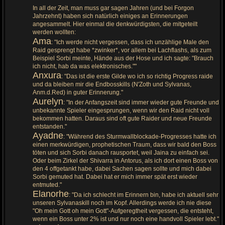
In all der Zeit, man muss gar sagen Jahren (und bei Forgon
Jahrzehnt) haben sich natürlich einiges an Erinnerungen
angesammelt. Hier einmal die denkwürdigsten, die mitgeteilt
werden wollten:
Ama
: "Ich werde nicht vergessen, dass ich unzählige Male den
Raid gesprengt habe *zwinker*, vor allem bei Lachflashs, als zum
Beispiel Sorbi meinte, Hände aus der Hose und ich sagte: "Brauch
ich nicht, hab da was elektronisches.""
Anxura
: "Das ist die erste Gilde wo ich so richtig Progress raide
und da bleiben mir die Endbosskills (N'Zoth und Sylvanas,
Anm.d.Red) in guter Erinnerung."
Aurelyn
: "In der Anfangszeit sind immer wieder gute Freunde und
unbekannte Spieler eingesprungen, wenn wir den Raid nicht voll
bekommen hatten. Daraus sind oft gute Raider und neue Freunde
entstanden."
Ayadne
: "Während des Sturmwallblockade-Progresses hatte ich
einen merkwürdigen, prophetischen Traum, dass wir bald den Boss
töten und sich Sorbi danach rausportet, weil Jaina zu einfach sei.
Oder beim Zirkel der Shivarra in Antorus, als ich dort einen Boss von
den 4 offgetankt habe, dabei Sachen sagen sollte und mich dabei
Sorbi gemuted hat. Dabei hat er mich immer spät erst wieder
entmuted."
Elanorhe
: "Da ich schlecht im Erinnern bin, habe ich aktuell sehr
unseren Sylvanaskill noch im Kopf. Allerdings werde ich nie diese
"Oh mein Gott oh mein Gott"-Aufgeregtheit vergessen, die entsteht,
wenn ein Boss unter 2% ist und nur noch eine handvoll Spieler lebt."