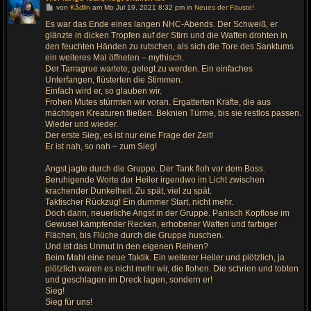
G
von
Kâdlin
am Mo Jul 19, 2021 8:32 pm in
Neues der Fäuste!
e
h
Es war das Ende eines langen NHC-Abends. Der Schweiß, er
e
glänzte in dicken Tropfen auf der Stirn und die Waffen drohten in
z
u
den feuchten Händen zu rutschen, als sich die Tore des Sanktums
m
ein weiteres Mal öffneten – mythisch.
l
Der Tarragrue wartete, gelegt zu werden. Ein einfaches
e
t
Unterfangen, flüsterten die Stimmen.
z
Einfach wird er, so glauben wir.
t
e
Frohen Mutes stürmten wir voran. Ergatterten Kräfte, die aus
n
mächtigen Kreaturen fließen. Beknien Türme, bis sie restlos passen.
B
e
Wieder und wieder.
i
Der erste Sieg, es ist nur eine Frage der Zeit!
t
r
Er ist nah, so nah – zum Sieg!
a
g
Angst jagte durch die Gruppe. Der Tank floh vor dem Boss.
Beruhigende Worte der Heiler irgendwo im Licht zwischen
krachender Dunkelheit. Zu spät, viel zu spät.
Taktischer Rückzug! Ein dummer Start, nicht mehr.
Doch dann, neuerliche Angst in der Gruppe. Panisch Kopflose im
Gewusel kämpfender Recken, erhobener Waffen und farbiger
Flächen, bis Flüche durch die Gruppe huschen.
Und ist das Unmut in den eigenen Reihen?
Beim Mahl eine neue Taktik. Ein weiterer Heiler und plötzlich, ja
plötzlich waren es nicht mehr wir, die flohen. Die schrien und tobten
und geschlagen im Dreck lagen, sondern er!
Sieg!
Sieg für uns!