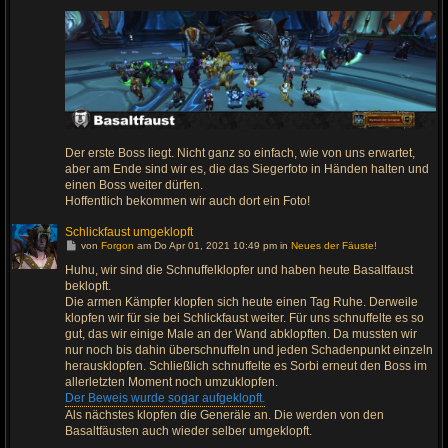
Der erste Boss liegt. Nicht ganz so einfach, wie von uns erwartet,
aber am Ende sind wir es, die das Siegerfoto in Händen halten und
einen Boss weiter dürfen.
Hoffentlich bekommen wir auch dort ein Foto!
Schlickfaust umgeklopft
G
von
Forgon
am Do Apr 01, 2021 10:49 pm in
Neues der Fäuste!
e
h
Huhu, wir sind die Schnuffelklopfer und haben heute Basaltfaust
e
beklopft.
z
u
Die armen Kämpfer klopfen sich heute einen Tag Ruhe. Derweile
m
klopfen wir für sie bei Schlickfaust weiter. Für uns schnuffelte es so
l
gut, das wir einige Male an der Wand abklopften. Da mussten wir
e
t
nur noch bis dahin überschnuffeln und jeden Schadenpunkt einzeln
z
herausklopfen. Schließlich schnuffelte es Sorbi erneut den Boss im
t
e
allerletzten Moment noch umzuklopfen.
n
Der Beweis wurde sogar aufgeklopft.
B
e
Als nächstes klopfen die Generäle an. Die werden von den
i
Basaltfäusten auch wieder selber umgeklopft.
t
r