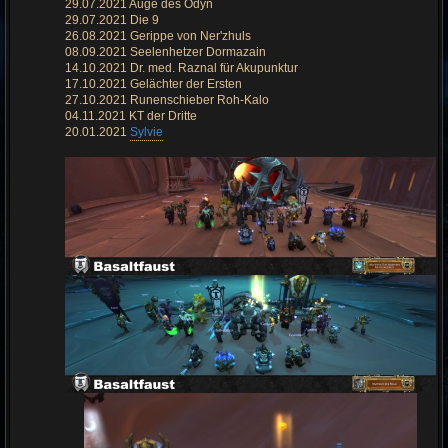
29.07.2021 Auge des Odyn
B
e
29.07.2021 Die 9
i
26.08.2021 Gerippe von Ner'zhuls
t
r
08.09.2021 Seelenhetzer Dormazain
a
14.10.2021 Dr. med. Raznal für Akupunktur
g
17.10.2021 Gelächter der Ersten
27.10.2021 Runenschieber Roh-Kalo
04.11.2021 KT der Dritte
20.01.2021
Sylvie