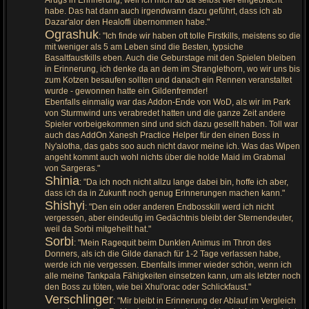
habe. Das hat dann auch irgendwann dazu geführt, dass ich ab
Dazar'alor den Healoffi übernommen habe."
Ograshuk
: "Ich finde wir haben oft tolle Firstkills, meistens so die
mit weniger als 5 am Leben sind die Besten, typsiche
Basaltfaustkills eben. Auch die Geburstage mit den Spielen bleiben
in Erinnerung, ich denke da an dem im Stranglethorn, wo wir uns bis
zum Kotzen besaufen sollten und danach ein Rennen veranstaltet
wurde - gewonnen hatte ein Gildenfremder!
Ebenfalls einmalig war das Addon-Ende von WoD, als wir im Park
von Sturmwind uns verabredet hatten und die ganze Zeit andere
Spieler vorbeigekommen sind und sich dazu gesellt haben. Toll war
auch das AddOn Xanesh Practice Helper für den einen Boss in
Ny'alotha, das gabs soo auch nicht davor meine ich. Was das Wipen
angeht kommt auch wohl nichts über die holde Maid im Grabmal
von Sargeras."
Shinia
: "Da ich noch nicht allzu lange dabei bin, hoffe ich aber,
dass ich da in Zukunft noch genug Erinnerungen machen kann."
Shishyi
: "Den ein oder anderen Endbosskill werd ich nicht
vergessen, aber eindeutig im Gedächtnis bleibt der Sternendeuter,
weil da Sorbi mitgeheilt hat."
Sorbi
: "Mein Ragequit beim Dunklen Animus im Thron des
Donners, als ich die Gilde danach für 1-2 Tage verlassen habe,
werde ich nie vergessen. Ebenfalls immer wieder schön, wenn ich
alle meine Tankpala Fähigkeiten einsetzen kann, um als letzter noch
den Boss zu töten, wie bei Xhul'orac oder Schlickfaust."
Verschlinger
: "Mir bleibt in Erinnerung der Ablauf im Vergleich