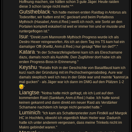
Hoffnung machen, sie hätten schon 3 gute Jäger. Heute raiden
diese 3 schon lange nicht mehr.^^
Gutstheblack
: "Ich hatte meinen ersten Raidtag in Antorus als
Todesritter, wir hatten erst HC gecleart und beim Portalboss
Mythisch (Hasabel, Anm.d.Red.) weiß ich noch, wie Sorbi an den
Portalen komplett eskaliert ist weil er immer hin und er musste und
runtergeflogen ist."
Isur
: "Direkt zum Mannoroth Mythisch Progress wurde ich als
Destro Hexer reingeworfen. Als ich an dem Tag ins TS kam hat ein
damaliger Offi (Kwittz, Anm.d.Red.) nur gesagt "Wer isn det?"."
Katara
: "In der Schwarzfelsgießerei kam ich als Eleschamane
dazu, damals noch als Aushilfe. Den Zugführer dort habe ich als
ersten Progress-Boss in Erinnerung."
Keyshu
: "Relativ früh in der Geschichte von Basaltfaust kam ich
kurz nach der Gründung mit im Pechschwingenabstieg. Aure war
damals skeptisch weil ich neu in der Gilde war und meinte "kannst ja
mal gucken" - als Jäger war ich dann im DMG auf den Plätzen 1-2
"
Liangtse
: "Notna hatte mich gefragt, ob ich Lust auf den
kommenden Raid (Sanktum, Anm.d.Red.) habe. Ich hatte sonst
keinen gekannt und dann direkt ein neuer Raid als Verstärker
Schamane nachdem ich lange nicht geraidet hatte."
Luminich
: "Ich kam als Schattenpriester zum Firstkill auf Margok
HC in Hochfels, obwohl ich eigentlich Main Heiler war. Dadurch
hatte ich unter anderem vergessen, dass meine Trinkets nicht im
Makro gebindet waren."