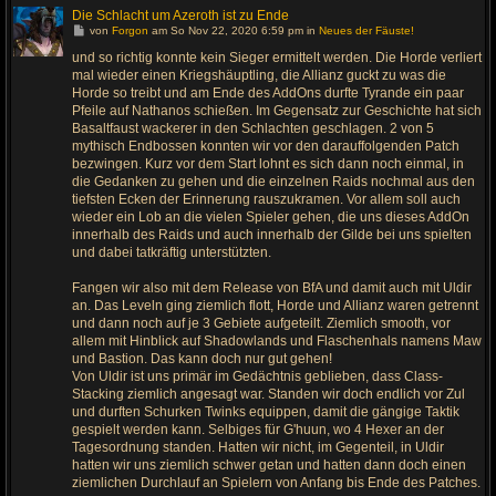
Die Schlacht um Azeroth ist zu Ende
G
von
Forgon
am So Nov 22, 2020 6:59 pm in
Neues der Fäuste!
e
h
und so richtig konnte kein Sieger ermittelt werden. Die Horde verliert
e
mal wieder einen Kriegshäuptling, die Allianz guckt zu was die
z
u
Horde so treibt und am Ende des AddOns durfte Tyrande ein paar
m
Pfeile auf Nathanos schießen. Im Gegensatz zur Geschichte hat sich
l
Basaltfaust wackerer in den Schlachten geschlagen. 2 von 5
e
t
mythisch Endbossen konnten wir vor den darauffolgenden Patch
z
bezwingen. Kurz vor dem Start lohnt es sich dann noch einmal, in
t
e
die Gedanken zu gehen und die einzelnen Raids nochmal aus den
n
tiefsten Ecken der Erinnerung rauszukramen. Vor allem soll auch
B
e
wieder ein Lob an die vielen Spieler gehen, die uns dieses AddOn
i
innerhalb des Raids und auch innerhalb der Gilde bei uns spielten
t
r
und dabei tatkräftig unterstützten.
a
g
Fangen wir also mit dem Release von BfA und damit auch mit Uldir
an. Das Leveln ging ziemlich flott, Horde und Allianz waren getrennt
und dann noch auf je 3 Gebiete aufgeteilt. Ziemlich smooth, vor
allem mit Hinblick auf Shadowlands und Flaschenhals namens Maw
und Bastion. Das kann doch nur gut gehen!
Von Uldir ist uns primär im Gedächtnis geblieben, dass Class-
Stacking ziemlich angesagt war. Standen wir doch endlich vor Zul
und durften Schurken Twinks equippen, damit die gängige Taktik
gespielt werden kann. Selbiges für G'huun, wo 4 Hexer an der
Tagesordnung standen. Hatten wir nicht, im Gegenteil, in Uldir
hatten wir uns ziemlich schwer getan und hatten dann doch einen
ziemlichen Durchlauf an Spielern von Anfang bis Ende des Patches.