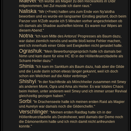
Maevel
: "Ich wurde als Magier zu den Reclearkills in Uldir
mitgenommen, bei Zul musste ich dann raus."
Naliska
: "Wir (+Freki) hatten uns zum Ende von Ny'alotha
beworben und es wurde ein langsamer Einstieg geplant, doch beim
Panzer von N'Zoth wurde ich 5 Minuten vorher angeschrieben ob
ich damals als Shadow aushelfen könne. Es waren nur Wipes an
diesem Abend."
Notna
: "Ich kam Mitte des Antorus' Progresses als Baum dazu,
war dabei ziemlich nervös und wollte bloß keine Fehler machen,
weil ich innerhalb einer Gilde seit Ewigkeiten nicht geraidet hatte.
Ograshuk
: "Mein Bewerbungsgespräch hatte ich damals bei
Nimn und kam dann für eine HC ID in der Höllenfeuerzitadelle als
Schami-Heiler dazu."
Shinia
: "Ich kam im Sanktum als Baum dazu, hab aber die Gilde
und die Leute darin schon etwas länger gekannt, weil ich doch
schon ein Weilchen auf die Aldor verbringe."
Shishyi
: "In der Nachtfeste als Mönchheiler zusammen mit Smey
als anderen Monk, Ogra und Ama als Heiler. Es war totales Chaos
beim Heilen, unter anderem weil Smey und ich immer unser Revival
gleichzeitig gezogen haben."
Sorbi
: "In Drachenseele hatte ich meinen ersten Raid als Magier
und Aurelyn war damals noch die Gildenchefin."
Verschlinger
: "Meinen ersten Raidtag hatte ich in der
Höllenfeuerzitadelle als Destrohexer, weil damals der Demo noch
die Dämonenform hatte und ich mich damit nicht anfreunden
konnte."