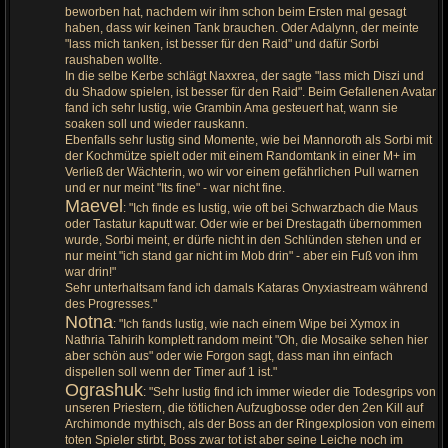
beworben hat, nachdem wir ihm schon beim Ersten mal gesagt
haben, dass wir keinen Tank brauchen. Oder Adalynn, der meinte
"lass mich tanken, ist besser für den Raid" und dafür Sorbi
raushaben wollte.
In die selbe Kerbe schlägt Naxxrea, der sagte "lass mich Diszi und
du Shadow spielen, ist besser für den Raid". Beim Gefallenen Avatar
fand ich sehr lustig, wie Grambin Ama gesteuert hat, wann sie
soaken soll und wieder rauskann.
Ebenfalls sehr lustig sind Momente, wie bei Mannoroth als Sorbi mit
der Kochmütze spielt oder mit einem Randomtank in einer M+ im
Verließ der Wächterin, wo wir vor einem gefährlichen Pull warnen
und er nur meint "Its fine" - war nicht fine.
Maevel
: "Ich finde es lustig, wie oft bei Schwarzbach die Maus
oder Tastatur kaputt war. Oder wie er bei Drestagath übernommen
wurde, Sorbi meint, er dürfe nicht in den Schlünden stehen und er
nur meint "ich stand gar nicht im Mob drin" - aber ein Fuß von ihm
war drin!"
Sehr unterhaltsam fand ich damals Kataras Onyxiastream während
des Progresses."
Notna
: "Ich fands lustig, wie nach einem Wipe bei Xymox in
Nathria Tahirih komplett random meint "Oh, die Mosaike sehen hier
aber schön aus" oder wie Forgon sagt, dass man ihn einfach
dispellen soll wenn der Timer auf 1 ist."
Ograshuk
: "Sehr lustig find ich immer wieder die Todesgrips von
unseren Priestern, die tötlichen Aufzugbosse oder den 2en Kill auf
Archimonde mythisch, als der Boss an der Ringexplosion von einem
toten Spieler stirbt, Boss zwar tot ist aber seine Leiche noch im