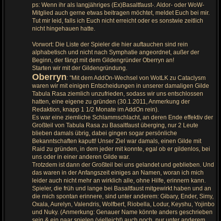
ps: Wenn ihr als langjähriges (Ex)Basaltfaust-. Aldor- oder WoW-
Mitglied auch gerne etwas beitragen möchtet, meldet Euch bei mir.
Tut mir leid, falls ich Euch nicht erreicht oder es sonstwie zeitlich
nicht hingehauen hatte.
Vorwort: Die Liste der Spieler die hier auftauchen sind rein
alphabetisch und nicht nach Symphatie angeordnet, außer der
Beginn, der fängt mit dem Gildengründer Oberryn an!
Starten wir mit der Gildengründung.
Oberryn
: "Mit dem AddOn-Wechsel von WotLK zu Cataclysm
waren wir mit einigen Entscheidungen in unserer damaligen Gilde
Tabula Rasa ziemlich unzufrieden, sodass wir uns entschlossen
hatten, eine eigene zu gründen (30.1.2011, Anmerkung der
Redaktion, knapp 1 1/2 Monate im AddOn rein).
Es war eine ziemliche Schlammschlacht, an deren Ende effektiv der
Großteil von Tabula Rasa zu Basaltfaust überging, nur 2 Leute
blieben damals übrig, dabei gingen sogar persönliche
Bekanntschaften kaputt! Unser Ziel war damals, einen Gilde mit
Raid zu gründen, in dem jeder mit konnte, egal ob er gildenlos, bei
uns oder in einer anderen Gilde war.
Trotzdem ist dann der Großteil bei uns gelandet und geblieben. Und
das waren in der Anfangszeit einiges an Namen, woran ich mich
leider auch nicht mehr an wirklich alle, ohne Hilfe, erinnern kann.
Spieler, die früh und lange bei Basaltfaust mitgewirkt haben und an
die mich spontan erinnere, sind unter anderem: Gibary, Ender, Simy,
Oxala, Aurelyn, Valendris, Wolfbert, Riobella, Lodur, Keyshu, Yojinbo
und Nuky. (Anmerkung: Genauer Name könnte anders geschrieben
sein & ein paar spielen (vielleicht) auch noch, nur unter anderem