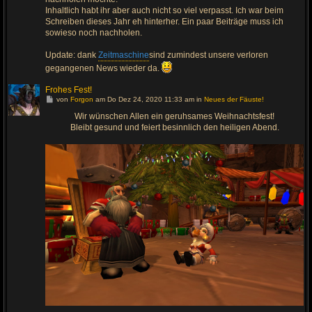
g
Inhaltlich habt ihr aber auch nicht so viel verpasst. Ich war beim
Schreiben dieses Jahr eh hinterher. Ein paar Beiträge muss ich
sowieso noch nachholen.
Update: dank
Zeitmaschine
sind zumindest unsere verloren
gegangenen News wieder da.
Frohes Fest!
G
von
Forgon
am Do Dez 24, 2020 11:33 am in
Neues der Fäuste!
e
h
Wir wünschen Allen ein geruhsames Weihnachtsfest!
e
Bleibt gesund und feiert besinnlich den heiligen Abend.
z
u
m
l
e
t
z
t
e
n
B
e
i
t
r
a
g