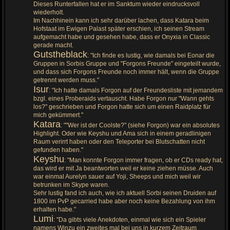
Dieses Runterfallen hat er im Sanktum wieder eindrucksvoll
wiederholt.
Im Nachhinein kann ich sehr darüber lachen, dass Katara beim
Hofstaat im Ewigen Palast später erschien, ich seinen Stream
aufgemacht habe und gesehen habe, dass er Onyxia in Classic
gerade macht.
Gutstheblack
: "Ich finde es lustig, wie damals bei Eonar die
Gruppen in Sorbis Gruppe und "Forgons Freunde" eingeteilt wurde,
und dass sich Forgons Freunde noch immer hält, wenn die Gruppe
getrennt werden muss."
Isur
: "Ich hatte damals Forgon auf der Freundesliste mit jemandem
bzgl. eines Proberaids vertauscht. Habe Forgon nur "Wann gehts
los?" geschrieben und Forgon hatte sich um einen Raidplatz für
mich gekümmert."
Katara
: ""Wer ist der Coolste?" (siehe Forgon) war ein absolutes
Highlight. Oder wie Keyshu und Ama sich in einem geradlinigen
Raum verirrt haben oder den Teleporter bei Blutschatten nicht
gefunden haben."
Keyshu
: "Man konnte Forgon immer fragen, ob er CDs ready hat,
das wird er mit Ja beantworten weil er keine ziehen müsse. Auch
war einmal Aurelyn sauer auf Yoji, Sheeps und mich weil wir
betrunken im Skype waren.
Sehr lustig fand ich auch, wie ich aktuell Sorbi seinen Druiden auf
1800 im PvP gecarried habe aber noch keine Bezahlung von ihm
erhalten habe."
Lumi
: "Da gibts viele Anekdoten, einmal wie sich ein Spieler
namens Winzu ein zweites mal bei uns in kurzem Zeitraum