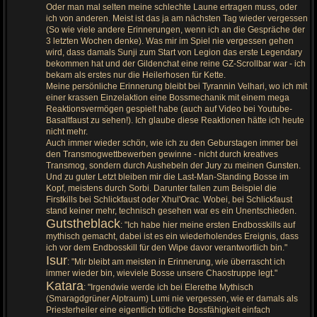
Oder man mal selten meine schlechte Laune ertragen muss, oder
ich von anderen. Meist ist das ja am nächsten Tag wieder vergessen
(So wie viele andere Erinnerungen, wenn ich an die Gespräche der
3 letzten Wochen denke). Was mir im Spiel nie vergessen gehen
wird, dass damals Sunji zum Start von Legion das erste Legendary
bekommen hat und der Gildenchat eine reine GZ-Scrollbar war - ich
bekam als erstes nur die Heilerhosen für Kette.
Meine persönliche Erinnerung bleibt bei Tyrannin Velhari, wo ich mit
einer krassen Einzelaktion eine Bossmechanik mit einem mega
Reaktionsvermögen gespielt habe (auch auf Video bei Youtube-
Basaltfaust zu sehen!). Ich glaube diese Reaktionen hätte ich heute
nicht mehr.
Auch immer wieder schön, wie ich zu den Geburstagen immer bei
den Transmogwettbewerben gewinne - nicht durch kreatives
Transmog, sondern durch Aushebeln der Jury zu meinen Gunsten.
Und zu guter Letzt bleiben mir die Last-Man-Standing Bosse im
Kopf, meistens durch Sorbi. Darunter fallen zum Beispiel die
Firstkills bei Schlickfaust oder Xhul'Orac. Wobei, bei Schlickfaust
stand keiner mehr, technisch gesehen war es ein Unentschieden.
Gutstheblack
: "Ich habe hier meine ersten Endbosskills auf
mythisch gemacht, dabei ist es ein wiederholendes Ereignis, dass
ich vor dem Endbosskill für den Wipe davor verantwortlich bin."
Isur
: "Mir bleibt am meisten in Erinnerung, wie überrascht ich
immer wieder bin, wieviele Bosse unsere Chaostruppe legt."
Katara
: "Irgendwie werde ich bei Elerethe Mythisch
(Smaragdgrüner Alptraum) Lumi nie vergessen, wie er damals als
Priesterheiler eine eigentlich tötliche Bossfähigkeit einfach