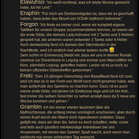
Elawuhso
: "Ich weiß nichtmal, was ich letzte Woche gemacht
habe, tut mir Leid."
Eraphin
: "Für mich am Denkwürdigsten ist, dass wir es geschafft
haben, dass jeder das Mount von N'Zoth mythisch bekommt."
Forgon
: "Ich finde es immer cool, wenn wir komplett eigene
Taktiken für unsere Gruppe zusammenstellen können, so waren wir
die erste Gilde, die damals Lady Ashvane mit 2 Tanks und 3 Heilern
gespielt hat, die anderen waren entweder 3 Tanks oder 4 Heiler.
Auch denkwürdig fand ich damals den Sterndeuter in der
Nachtfeste, weil ich endlich mal alleine tanken durfte
.
Sehr schön in Erinnerung bleibt mir, dass wir uns in kleiner Runde
zweimal zur Dreamhack in Leipzig und einmal zum Warcraftfilm im
Kino, ebenfalls Leipzig, getroffen haben. Leider ist es ja noch zu
keinen offiziellen Gildentreffen gekommen."
Freki
: "Den 10-jährigen Geburtstag von Basaltfaust fand ich cool,
weil ich das so in der Form von WoW noch nicht gesehen habe, was
man außerhalb des Spielens so machen kann. Dazu ist es auch
meine erste Gilde, mit denen ich Endbosse lege und ich bin froh,
fast immer die selben Gesichter zu sehen anstatt dass da 5 neue pro
Woche kommen und gehen."
Grambin
: Ich bin immer wieder fasziniert über die
Mythischbosse, die anfang immer unmöglich erscheinen, aber durch
reines Kopf-durch-die-Wand doch irgendwann umfallen. Dazu
gefällt mir, dass wir über die Jahre es doch schaffen, nette, coole
und teils auch (positiv!) merkwürdige Individiuen bei uns
Ansammeln, mit denen das Spielen Spaß macht, auch wenn man
vielleicht mal einen schlechten Tag erwischt.