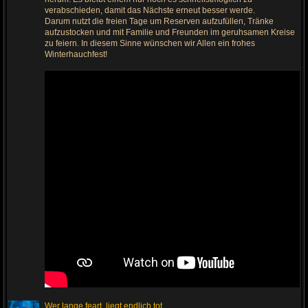
z
u
verabschieden, damit das Nächste erneut besser werde.
m
Darum nutzt die freien Tage um Reserven aufzufüllen, Tränke
l
aufzustocken und mit Familie und Freunden im geruhsamen Kreise
e
t
zu feiern. In diesem Sinne wünschen wir Allen ein frohes
z
Winterhauchfest!
t
e
n
B
e
i
t
r
a
g
Wer lange feart, liegt endlich tot