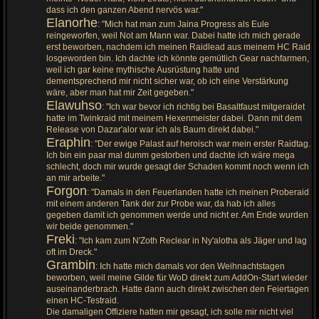
dass ich den ganzen Abend nervös war."
Elanorhe
: "Mich hat man zum Jaina Progress als Eule
reingeworfen, weil Not am Mann war. Dabei hatte ich mich gerade
erst beworben, nachdem ich meinen Raidlead aus meinem HC Raid
losgeworden bin. Ich dachte ich könnte gemütlich Gear nachfarmen,
weil ich gar keine mythische Ausrüstung hatte und
dementsprechend mir nicht sicher war, ob ich eine Verstärkung
wäre, aber man hat mir Zeit gegeben."
Elawuhso
: "Ich war bevor ich richtig bei Basaltfaust mitgeraidet
hatte im Twinkraid mit meinem Hexenmeister dabei. Dann mit dem
Release von Dazar'alor war ich als Baum direkt dabei."
Eraphin
: "Der ewige Palast auf heroisch war mein erster Raidtag.
Ich bin ein paar mal dumm gestorben und dachte ich wäre mega
schlecht, doch mir wurde gesagt der Schaden kommt noch wenn ich
an mir arbeite."
Forgon
: "Damals in den Feuerlanden hatte ich meinen Proberaid
mit einem anderen Tank der zur Probe war, da hab ich alles
gegeben damit ich genommen werde und nicht er. Am Ende wurden
wir beide genommen."
Freki
: "Ich kam zum N'Zoth Reclear in Ny'alotha als Jäger und lag
oft im Dreck."
Grambin
: Ich hatte mich damals vor den Weihnachtstagen
beworben, weil meine Gilde für WoD direkt zum AddOn-Start wieder
auseinanderbrach. Hatte dann auch direkt zwischen den Feiertagen
einen HC-Testraid.
Die damaligen Offiziere hatten mir gesagt, ich solle mir nicht viel