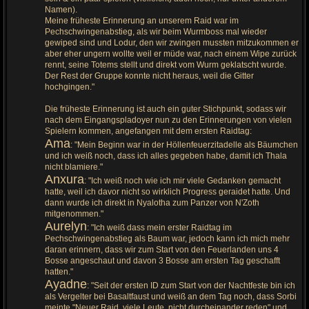
Namen).
Meine früheste Erinnerung an unserem Raid war im
Pechschwingenabstieg, als wir beim Wurmboss mal wieder
gewiped sind und Lodur, den wir zwingen mussten mitzukommen er
aber eher ungern wollte weil er müde war, nach einem Wipe zurück
rennt, seine Totems stellt und direkt vom Wurm geklatscht wurde.
Der Rest der Gruppe konnte nicht heraus, weil die Gitter
hochgingen."
Die früheste Erinnerung ist auch ein guter Stichpunkt, sodass wir
nach dem Eingangspladoyer nun zu den Erinnerungen von vielen
Spielern kommen, angefangen mit dem ersten Raidtag:
Ama
: "Mein Beginn war in der Höllenfeuerzitadelle als Bäumchen
und ich weiß noch, dass ich alles gegeben habe, damit ich Thala
nicht blamiere."
Anxura
: "Ich weiß noch wie ich mir viele Gedanken gemacht
hatte, weil ich davor nicht so wirklich Progress geraidet hatte. Und
dann wurde ich direkt in Nyalotha zum Panzer von N'Zoth
mitgenommen."
Aurelyn
: "Ich weiß dass mein erster Raidtag im
Pechschwingenabstieg als Baum war, jedoch kann ich mich mehr
daran erinnern, dass wir zum Start von den Feuerlanden uns 4
Bosse angeschaut und davon 3 Bosse am ersten Tag geschafft
hatten."
Ayadne
: "Seit der ersten ID zum Start von der Nachtfeste bin ich
als Vergelter bei Basaltfaust und weiß an dem Tag noch, dass Sorbi
meinte "Neuer Raid, viele Leute, nicht durcheinander reden" und