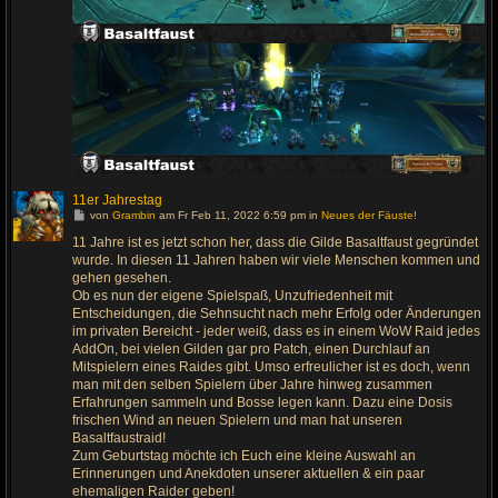
11er Jahrestag
G
von
Grambin
am Fr Feb 11, 2022 6:59 pm in
Neues der Fäuste!
e
h
11 Jahre ist es jetzt schon her, dass die Gilde Basaltfaust gegründet
e
wurde. In diesen 11 Jahren haben wir viele Menschen kommen und
z
u
gehen gesehen.
m
Ob es nun der eigene Spielspaß, Unzufriedenheit mit
l
Entscheidungen, die Sehnsucht nach mehr Erfolg oder Änderungen
e
t
im privaten Bereicht - jeder weiß, dass es in einem WoW Raid jedes
z
AddOn, bei vielen Gilden gar pro Patch, einen Durchlauf an
t
e
Mitspielern eines Raides gibt. Umso erfreulicher ist es doch, wenn
n
man mit den selben Spielern über Jahre hinweg zusammen
B
e
Erfahrungen sammeln und Bosse legen kann. Dazu eine Dosis
i
frischen Wind an neuen Spielern und man hat unseren
t
r
Basaltfaustraid!
a
Zum Geburtstag möchte ich Euch eine kleine Auswahl an
g
Erinnerungen und Anekdoten unserer aktuellen & ein paar
ehemaligen Raider geben!