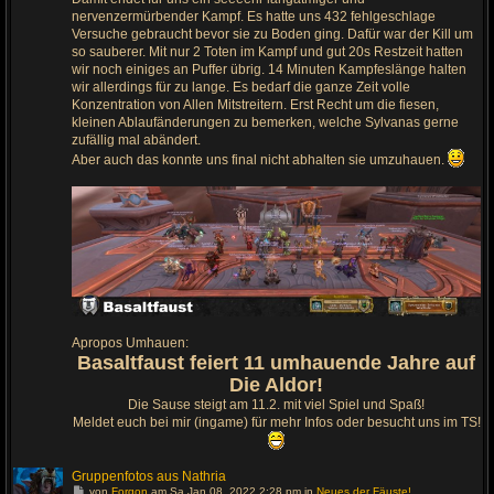
l
nervenzermürbender Kampf. Es hatte uns 432 fehlgeschlage
e
t
Versuche gebraucht bevor sie zu Boden ging. Dafür war der Kill um
z
so sauberer. Mit nur 2 Toten im Kampf und gut 20s Restzeit hatten
t
e
wir noch einiges an Puffer übrig. 14 Minuten Kampfeslänge halten
n
wir allerdings für zu lange. Es bedarf die ganze Zeit volle
B
e
Konzentration von Allen Mitstreitern. Erst Recht um die fiesen,
i
kleinen Ablaufänderungen zu bemerken, welche Sylvanas gerne
t
r
zufällig mal abändert.
a
Aber auch das konnte uns final nicht abhalten sie umzuhauen.
g
Apropos Umhauen:
Basaltfaust feiert 11 umhauende Jahre auf
Die Aldor!
Die Sause steigt am 11.2. mit viel Spiel und Spaß!
Meldet euch bei mir (ingame) für mehr Infos oder besucht uns im TS!
Gruppenfotos aus Nathria
G
von
Forgon
am Sa Jan 08, 2022 2:28 pm in
Neues der Fäuste!