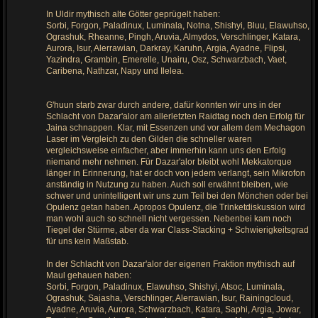
In Uldir mythisch alte Götter geprügelt haben:
Sorbi, Forgon, Paladinux, Luminala, Notna, Shishyi, Bluu, Elawuhso,
Ograshuk, Rheanne, Pingh, Aruvia, Almydos, Verschlinger, Katara,
Aurora, Isur, Alerrawian, Darkray, Karuhn, Argia, Ayadne, Flipsi,
Yazindra, Grambin, Emerelle, Unairu, Osz, Schwarzbach, Vaet,
Caribena, Nathzar, Napy und Ilelea.
G'huun starb zwar durch andere, dafür konnten wir uns in der
Schlacht von Dazar'alor am allerletzten Raidtag noch den Erfolg für
Jaina schnappen. Klar, mit Essenzen und vor allem dem Mechagon
Laser im Vergleich zu den Gilden die schneller waren
vergleichsweise einfacher, aber immerhin kann uns den Erfolg
niemand mehr nehmen. Für Dazar'alor bleibt wohl Mekkatorque
länger in Erinnerung, hat er doch von jedem verlangt, sein Mikrofon
anständig in Nutzung zu haben. Auch soll erwähnt bleiben, wie
schwer und unintelligent wir uns zum Teil bei den Mönchen oder bei
Opulenz getan haben. Apropos Opulenz, die Trinketdiskussion wird
man wohl auch so schnell nicht vergessen. Nebenbei kam noch
Tiegel der Stürme, aber da war Class-Stacking + Schwierigkeitsgrad
für uns kein Maßstab.
In der Schlacht von Dazar'alor der eigenen Fraktion mythisch auf
Maul gehauen haben:
Sorbi, Forgon, Paladinux, Elawuhso, Shishyi, Atsoc, Luminala,
Ograshuk, Sajasha, Verschlinger, Alerrawian, Isur, Rainingcloud,
Ayadne, Aruvia, Aurora, Schwarzbach, Katara, Saphi, Argia, Jowar,