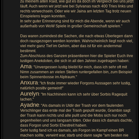
zu meinem alten Raid, wie gut es da doch im Vergleich bei uns jetzt
läuft. Auch wenn wir jetzt wie bei Sylvanas nach 400 Tries links und
rechts verwechseln. Oder wie wir Jaina am letzten Tag trotz neuen
Einspielens legen konnten.
In sehr guter Erinnerung sind für mich die Abende, wenn wir auch
außerhalb von WoW Spiele in großer Gemeinschaft spielen."
Das waren zumindest die Sachen, die nach etwas Überlegen dann
doch rausgezogen werden konnten. Wahrscheinlich liegt noch viel,
viel mehr ganz Tief im Gehirn, aber das ist für ein andernmal
bestimmt.
Zum Abschluss des Ganzen präsentieren hier die Spieler Euch ihre
lustigen Anekdoten, die sich in all den Jahren zugetragen haben:
Ama
: "Unvergessen lustig bleibt für mich, dass ich sehr oft mit
Nimn zusammen an vielen Stellen runtergefallen bin, zum Beispiel
beim Spinnenbosse im Alptraum."
Anxura
: "Ich finde immer wieder Forgons Aussagen sehr lustig,
natürlich positiv gemeint!"
Aurelyn
: "Im Nachhinein kann ich sehr über Sorbis Ragequit
lachen."
Ayadne
: "Als damals in Uldir der Trash vor dem faulenden
Verschlinger das erste mal der Trash gepullt wurde, Grambin sagt
der Trash kann nichts und alle pullt und die Mobs sich nur noch
gegenheilen und uns langsam töten. Oder dass ich damals dachte,
dass Forgon und Sorbi Ehestreit haben.
Sehr lustig fand ich es damals, als Forgon im Kampf einen BR
machen sollte, verwirrt war, starb und dann sagte "am besten nie