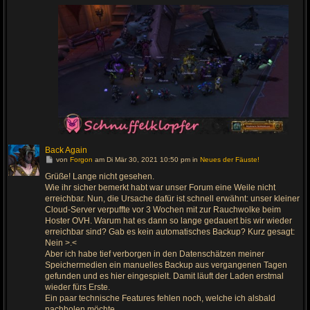
a
g
Back Again
G
von
Forgon
am Di Mär 30, 2021 10:50 pm in
Neues der Fäuste!
e
h
Grüße! Lange nicht gesehen.
e
Wie ihr sicher bemerkt habt war unser Forum eine Weile nicht
z
u
erreichbar. Nun, die Ursache dafür ist schnell erwähnt: unser kleiner
m
Cloud-Server verpuffte vor 3 Wochen mit zur Rauchwolke beim
l
Hoster OVH. Warum hat es dann so lange gedauert bis wir wieder
e
t
erreichbar sind? Gab es kein automatisches Backup? Kurz gesagt:
z
Nein >.<
t
e
Aber ich habe tief verborgen in den Datenschätzen meiner
n
Speichermedien ein manuelles Backup aus vergangenen Tagen
B
e
gefunden und es hier eingespielt. Damit läuft der Laden erstmal
i
wieder fürs Erste.
t
r
Ein paar technische Features fehlen noch, welche ich alsbald
a
nachholen möchte.