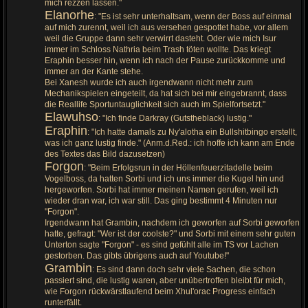
mich rezzen lassen."
Elanorhe
: "Es ist sehr unterhaltsam, wenn der Boss auf einmal
auf mich zurennt, weil ich aus versehen gespottet habe, vor allem
weil die Gruppe dann sehr verwirrt dasteht. Oder wie mich Isur
immer im Schloss Nathria beim Trash töten wollte. Das kriegt
Eraphin besser hin, wenn ich nach der Pause zurückkomme und
immer an der Kante stehe.
Bei Xanesh wurde ich auch irgendwann nicht mehr zum
Mechanikspielen eingeteilt, da hat sich bei mir eingebrannt, dass
die Reallife Sportuntauglichkeit sich auch im Spielfortsetzt."
Elawuhso
: "Ich finde Darkray (Gutstheblack) lustig."
Eraphin
: "Ich hatte damals zu Ny'alotha ein Bullshitbingo erstellt,
was ich ganz lustig finde." (Anm.d.Red.: ich hoffe ich kann am Ende
des Textes das Bild dazusetzen)
Forgon
: "Beim Erfolgsrun in der Höllenfeuerzitadelle beim
Vogelboss, da hatten Sorbi und ich uns immer die Kugel hin und
hergeworfen. Sorbi hat immer meinen Namen gerufen, weil ich
wieder dran war, ich war still. Das ging bestimmt 4 Minuten nur
"Forgon".
Irgendwann hat Grambin, nachdem ich geworfen auf Sorbi geworfen
hatte, gefragt: "Wer ist der coolste?" und Sorbi mit einem sehr guten
Unterton sagte "Forgon" - es sind gefühlt alle im TS vor Lachen
gestorben. Das gibts übrigens auch auf Youtube!"
Grambin
: Es sind dann doch sehr viele Sachen, die schon
passiert sind, die lustig waren, aber unübertroffen bleibt für mich,
wie Forgon rückwärstlaufend beim Xhul'orac Progress einfach
runterfällt.