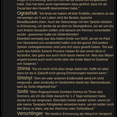
habe. Das hat dann auch irgendwann dazu geführt, dass ich ab
Dazar'alor den Healoffi übernommen habe."
Ograshuk
: "Ich finde wir haben oft tolle Firstkills, meistens so die
mit weniger als 5 am Leben sind die Besten, typsiche
Basaltfaustkills eben. Auch die Geburstage mit den Spielen bleiben
in Erinnerung, ich denke da an dem im Stranglethorn, wo wir uns bis
zum Kotzen besaufen sollten und danach ein Rennen veranstaltet
wurde - gewonnen hatte ein Gildenfremder!
Ebenfalls einmalig war das Addon-Ende von WoD, als wir im Park
von Sturmwind uns verabredet hatten und die ganze Zeit andere
Spieler vorbeigekommen sind und sich dazu gesellt haben. Toll war
auch das AddOn Xanesh Practice Helper für den einen Boss in
Ny'alotha, das gabs soo auch nicht davor meine ich. Was das Wipen
angeht kommt auch wohl nichts über die holde Maid im Grabmal
von Sargeras."
Shinia
: "Da ich noch nicht allzu lange dabei bin, hoffe ich aber,
dass ich da in Zukunft noch genug Erinnerungen machen kann."
Shishyi
: "Den ein oder anderen Endbosskill werd ich nicht
vergessen, aber eindeutig im Gedächtnis bleibt der Sternendeuter,
weil da Sorbi mitgeheilt hat."
Sorbi
: "Mein Ragequit beim Dunklen Animus im Thron des
Donners, als ich die Gilde danach für 1-2 Tage verlassen habe,
werde ich nie vergessen. Ebenfalls immer wieder schön, wenn ich
alle meine Tankpala Fähigkeiten einsetzen kann, um als letzter noch
den Boss zu töten, wie bei Xhul'orac oder Schlickfaust."
Verschlinger
: "Mir bleibt in Erinnerung der Ablauf im Vergleich