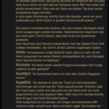
zu meinem alten Raid, wie gut es da doch im Vergleich bei uns jetzt
läuft. Auch wenn wir jetzt wie bei Sylvanas nach 400 Tries links und
rechts verwechseln. Oder wie wir Jaina am letzten Tag trotz neuen
Einspielens legen konnten.
In sehr guter Erinnerung sind für mich die Abende, wenn wir auch
außerhalb von WoW Spiele in großer Gemeinschaft spielen."
Das waren zumindest die Sachen, die nach etwas Überlegen dann
doch rausgezogen werden konnten. Wahrscheinlich liegt noch viel,
viel mehr ganz Tief im Gehirn, aber das ist für ein andernmal
bestimmt.
Zum Abschluss des Ganzen präsentieren hier die Spieler Euch ihre
lustigen Anekdoten, die sich in all den Jahren zugetragen haben:
Ama
: "Unvergessen lustig bleibt für mich, dass ich sehr oft mit
Nimn zusammen an vielen Stellen runtergefallen bin, zum Beispiel
beim Spinnenbosse im Alptraum."
Anxura
: "Ich finde immer wieder Forgons Aussagen sehr lustig,
natürlich positiv gemeint!"
Aurelyn
: "Im Nachhinein kann ich sehr über Sorbis Ragequit
lachen."
Ayadne
: "Als damals in Uldir der Trash vor dem faulenden
Verschlinger das erste mal der Trash gepullt wurde, Grambin sagt
der Trash kann nichts und alle pullt und die Mobs sich nur noch
gegenheilen und uns langsam töten. Oder dass ich damals dachte,
dass Forgon und Sorbi Ehestreit haben.
Sehr lustig fand ich es damals, als Forgon im Kampf einen BR
machen sollte, verwirrt war, starb und dann sagte "am besten nie