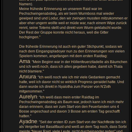
Namen).
Meine früheste Erinnerung an unserem Raid war im
Pechschwingenabstieg, als wir beim Wurmboss mal wieder
gewiped sind und Lodur, den wir zwingen mussten mitzukommen er
aber eher ungern wollte weil er müde war, nach einem Wipe zurück
rennt, seine Totems stellt und direkt vom Wurm geklatscht wurde.
Der Rest der Gruppe konnte nicht heraus, weil die Gitter
hochgingen."
Die früheste Erinnerung ist auch ein guter Stichpunkt, sodass wir
nach dem Eingangspladoyer nun zu den Erinnerungen von vielen
Spielern kommen, angefangen mit dem ersten Raidtag:
Ama
: "Mein Beginn war in der Höllenfeuerzitadelle als Bäumchen
und ich weiß noch, dass ich alles gegeben habe, damit ich Thala
nicht blamiere."
Anxura
: "Ich weiß noch wie ich mir viele Gedanken gemacht
hatte, weil ich davor nicht so wirklich Progress geraidet hatte. Und
dann wurde ich direkt in Nyalotha zum Panzer von N'Zoth
mitgenommen."
Aurelyn
: "Ich weiß dass mein erster Raidtag im
Pechschwingenabstieg als Baum war, jedoch kann ich mich mehr
daran erinnern, dass wir zum Start von den Feuerlanden uns 4
Bosse angeschaut und davon 3 Bosse am ersten Tag geschafft
hatten."
Ayadne
: "Seit der ersten ID zum Start von der Nachtfeste bin ich
als Vergelter bei Basaltfaust und weiß an dem Tag noch, dass Sorbi
meinte "Neuer Raid, viele Leute, nicht durcheinander reden" und