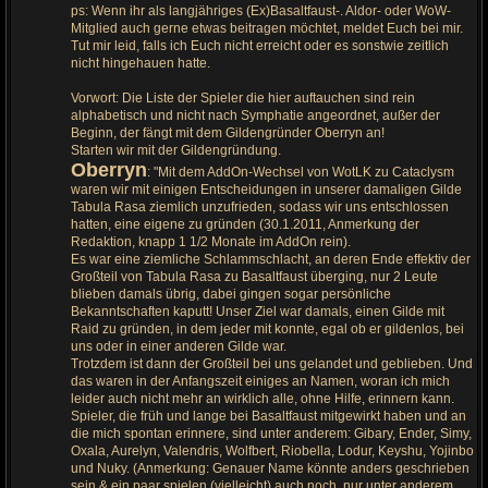
ps: Wenn ihr als langjähriges (Ex)Basaltfaust-. Aldor- oder WoW-
Mitglied auch gerne etwas beitragen möchtet, meldet Euch bei mir.
Tut mir leid, falls ich Euch nicht erreicht oder es sonstwie zeitlich
nicht hingehauen hatte.
Vorwort: Die Liste der Spieler die hier auftauchen sind rein
alphabetisch und nicht nach Symphatie angeordnet, außer der
Beginn, der fängt mit dem Gildengründer Oberryn an!
Starten wir mit der Gildengründung.
Oberryn
: "Mit dem AddOn-Wechsel von WotLK zu Cataclysm
waren wir mit einigen Entscheidungen in unserer damaligen Gilde
Tabula Rasa ziemlich unzufrieden, sodass wir uns entschlossen
hatten, eine eigene zu gründen (30.1.2011, Anmerkung der
Redaktion, knapp 1 1/2 Monate im AddOn rein).
Es war eine ziemliche Schlammschlacht, an deren Ende effektiv der
Großteil von Tabula Rasa zu Basaltfaust überging, nur 2 Leute
blieben damals übrig, dabei gingen sogar persönliche
Bekanntschaften kaputt! Unser Ziel war damals, einen Gilde mit
Raid zu gründen, in dem jeder mit konnte, egal ob er gildenlos, bei
uns oder in einer anderen Gilde war.
Trotzdem ist dann der Großteil bei uns gelandet und geblieben. Und
das waren in der Anfangszeit einiges an Namen, woran ich mich
leider auch nicht mehr an wirklich alle, ohne Hilfe, erinnern kann.
Spieler, die früh und lange bei Basaltfaust mitgewirkt haben und an
die mich spontan erinnere, sind unter anderem: Gibary, Ender, Simy,
Oxala, Aurelyn, Valendris, Wolfbert, Riobella, Lodur, Keyshu, Yojinbo
und Nuky. (Anmerkung: Genauer Name könnte anders geschrieben
sein & ein paar spielen (vielleicht) auch noch, nur unter anderem