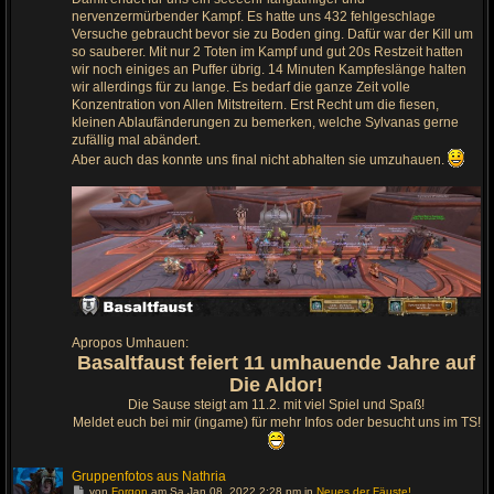
l
nervenzermürbender Kampf. Es hatte uns 432 fehlgeschlage
e
t
Versuche gebraucht bevor sie zu Boden ging. Dafür war der Kill um
z
so sauberer. Mit nur 2 Toten im Kampf und gut 20s Restzeit hatten
t
e
wir noch einiges an Puffer übrig. 14 Minuten Kampfeslänge halten
n
wir allerdings für zu lange. Es bedarf die ganze Zeit volle
B
e
Konzentration von Allen Mitstreitern. Erst Recht um die fiesen,
i
kleinen Ablaufänderungen zu bemerken, welche Sylvanas gerne
t
r
zufällig mal abändert.
a
Aber auch das konnte uns final nicht abhalten sie umzuhauen.
g
Apropos Umhauen:
Basaltfaust feiert 11 umhauende Jahre auf
Die Aldor!
Die Sause steigt am 11.2. mit viel Spiel und Spaß!
Meldet euch bei mir (ingame) für mehr Infos oder besucht uns im TS!
Gruppenfotos aus Nathria
G
von
Forgon
am Sa Jan 08, 2022 2:28 pm in
Neues der Fäuste!