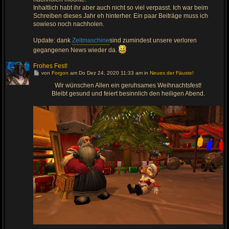
g
Inhaltlich habt ihr aber auch nicht so viel verpasst. Ich war beim
Schreiben dieses Jahr eh hinterher. Ein paar Beiträge muss ich
sowieso noch nachholen.
Update: dank
Zeitmaschine
sind zumindest unsere verloren
gegangenen News wieder da.
Frohes Fest!
G
von
Forgon
am Do Dez 24, 2020 11:33 am in
Neues der Fäuste!
e
h
Wir wünschen Allen ein geruhsames Weihnachtsfest!
e
Bleibt gesund und feiert besinnlich den heiligen Abend.
z
u
m
l
e
t
z
t
e
n
B
e
i
t
r
a
g