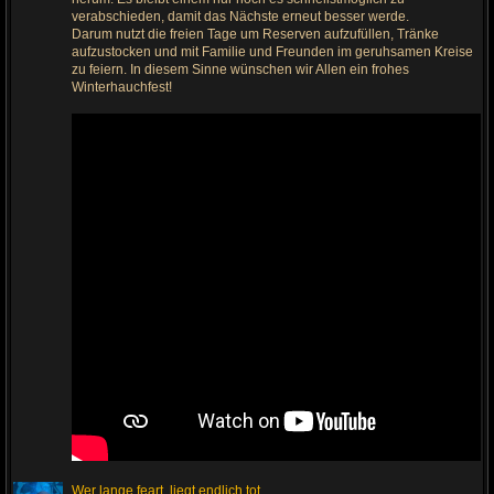
z
u
verabschieden, damit das Nächste erneut besser werde.
m
Darum nutzt die freien Tage um Reserven aufzufüllen, Tränke
l
aufzustocken und mit Familie und Freunden im geruhsamen Kreise
e
t
zu feiern. In diesem Sinne wünschen wir Allen ein frohes
z
Winterhauchfest!
t
e
n
B
e
i
t
r
a
g
Wer lange feart, liegt endlich tot