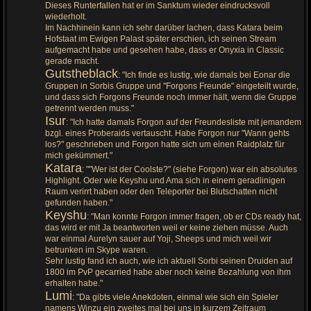
Dieses Runterfallen hat er im Sanktum wieder eindrucksvoll
wiederholt.
Im Nachhinein kann ich sehr darüber lachen, dass Katara beim
Hofstaat im Ewigen Palast später erschien, ich seinen Stream
aufgemacht habe und gesehen habe, dass er Onyxia in Classic
gerade macht.
Gutstheblack
: "Ich finde es lustig, wie damals bei Eonar die
Gruppen in Sorbis Gruppe und "Forgons Freunde" eingeteilt wurde,
und dass sich Forgons Freunde noch immer hält, wenn die Gruppe
getrennt werden muss."
Isur
: "Ich hatte damals Forgon auf der Freundesliste mit jemandem
bzgl. eines Proberaids vertauscht. Habe Forgon nur "Wann gehts
los?" geschrieben und Forgon hatte sich um einen Raidplatz für
mich gekümmert."
Katara
: ""Wer ist der Coolste?" (siehe Forgon) war ein absolutes
Highlight. Oder wie Keyshu und Ama sich in einem geradlinigen
Raum verirrt haben oder den Teleporter bei Blutschatten nicht
gefunden haben."
Keyshu
: "Man konnte Forgon immer fragen, ob er CDs ready hat,
das wird er mit Ja beantworten weil er keine ziehen müsse. Auch
war einmal Aurelyn sauer auf Yoji, Sheeps und mich weil wir
betrunken im Skype waren.
Sehr lustig fand ich auch, wie ich aktuell Sorbi seinen Druiden auf
1800 im PvP gecarried habe aber noch keine Bezahlung von ihm
erhalten habe."
Lumi
: "Da gibts viele Anekdoten, einmal wie sich ein Spieler
namens Winzu ein zweites mal bei uns in kurzem Zeitraum