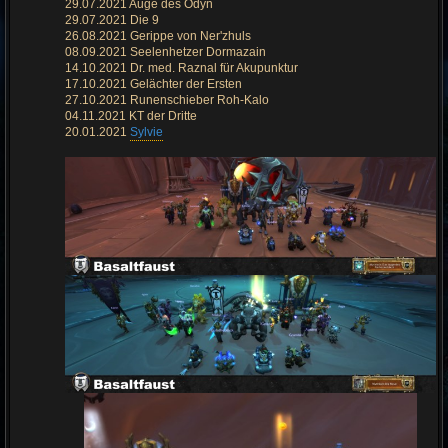
29.07.2021 Auge des Odyn
B
e
29.07.2021 Die 9
i
26.08.2021 Gerippe von Ner'zhuls
t
r
08.09.2021 Seelenhetzer Dormazain
a
14.10.2021 Dr. med. Raznal für Akupunktur
g
17.10.2021 Gelächter der Ersten
27.10.2021 Runenschieber Roh-Kalo
04.11.2021 KT der Dritte
20.01.2021
Sylvie