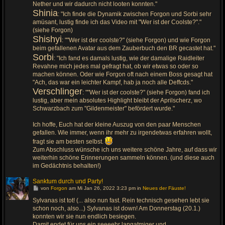
Nether und wir dadurch nicht looten konnten."
Shinia
: "Ich finde die Dynamik zwischen Forgon und Sorbi sehr
amüsant, lustig finde ich das Video mit "Wer ist der Coolste?"."
(siehe Forgon)
Shishyi
: ""Wer ist der coolste?" (siehe Forgon) und wie Forgon
beim gefallenen Avatar aus dem Zauberbuch den BR gecastet hat."
Sorbi
: "Ich fand es damals lustig, wie der damalige Raidleiter
Revahne mich jedes mal gefragt hat, ob wir etwas so oder so
machen können. Oder wie Forgon oft nach einem Boss gesagt hat
"Ach, das war ein leichter Kampf, hab ja noch alle Deffcds."
Verschlinger
: ""Wer ist der coolste?" (siehe Forgon) fand ich
lustig, aber mein absolutes Highlight bleibt der Aprilscherz, wo
Schwarzbach zum "Gildenmeister" befördert wurde."
Ich hoffe, Euch hat der kleine Auszug von den paar Menschen
gefallen. Wie immer, wenn ihr mehr zu irgendetwas erfahren wollt,
fragt sie am besten selbst.
Zum Abschluss wünsche ich uns weitere schöne Jahre, auf dass wir
weiterhin schöne Erinnerungen sammeln können. (und diese auch
im Gedächtnis behalten!)
Sanktum durch und Party!
G
von
Forgon
am Mi Jan 26, 2022 3:23 pm in
Neues der Fäuste!
e
h
Sylvanas ist tot! (... also nun fast. Rein technisch gesehen lebt sie
e
schon noch, also...) Sylvanas ist down! Am Donnerstag (20.1.)
z
u
konnten wir sie nun endlich besiegen.
m
Damit endet für uns ein seeeehr langatmiger und