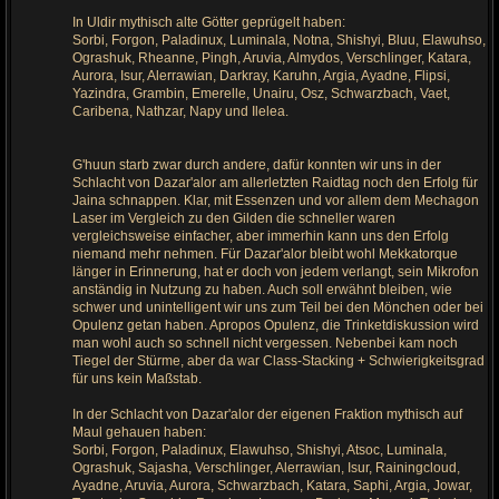
In Uldir mythisch alte Götter geprügelt haben:
Sorbi, Forgon, Paladinux, Luminala, Notna, Shishyi, Bluu, Elawuhso,
Ograshuk, Rheanne, Pingh, Aruvia, Almydos, Verschlinger, Katara,
Aurora, Isur, Alerrawian, Darkray, Karuhn, Argia, Ayadne, Flipsi,
Yazindra, Grambin, Emerelle, Unairu, Osz, Schwarzbach, Vaet,
Caribena, Nathzar, Napy und Ilelea.
G'huun starb zwar durch andere, dafür konnten wir uns in der
Schlacht von Dazar'alor am allerletzten Raidtag noch den Erfolg für
Jaina schnappen. Klar, mit Essenzen und vor allem dem Mechagon
Laser im Vergleich zu den Gilden die schneller waren
vergleichsweise einfacher, aber immerhin kann uns den Erfolg
niemand mehr nehmen. Für Dazar'alor bleibt wohl Mekkatorque
länger in Erinnerung, hat er doch von jedem verlangt, sein Mikrofon
anständig in Nutzung zu haben. Auch soll erwähnt bleiben, wie
schwer und unintelligent wir uns zum Teil bei den Mönchen oder bei
Opulenz getan haben. Apropos Opulenz, die Trinketdiskussion wird
man wohl auch so schnell nicht vergessen. Nebenbei kam noch
Tiegel der Stürme, aber da war Class-Stacking + Schwierigkeitsgrad
für uns kein Maßstab.
In der Schlacht von Dazar'alor der eigenen Fraktion mythisch auf
Maul gehauen haben:
Sorbi, Forgon, Paladinux, Elawuhso, Shishyi, Atsoc, Luminala,
Ograshuk, Sajasha, Verschlinger, Alerrawian, Isur, Rainingcloud,
Ayadne, Aruvia, Aurora, Schwarzbach, Katara, Saphi, Argia, Jowar,