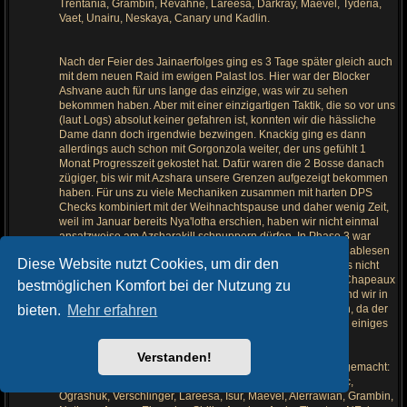
Trentania, Grambin, Revahne, Lareesa, Darkray, Maevel, Tyderia,
Vaet, Unairu, Neskaya, Canary und Kadlin.
Nach der Feier des Jainaerfolges ging es 3 Tage später gleich auch
mit dem neuen Raid im ewigen Palast los. Hier war der Blocker
Ashvane auch für uns lange das einzige, was wir zu sehen
bekommen haben. Aber mit einer einzigartigen Taktik, die so vor uns
(laut Logs) absolut keiner gefahren ist, konnten wir die hässliche
Dame dann doch irgendwie bezwingen. Knackig ging es dann
allerdings auch schon mit Gorgonzola weiter, der uns gefühlt 1
Monat Progresszeit gekostet hat. Dafür waren die 2 Bosse danach
zügiger, bis wir mit Azshara unsere Grenzen aufgezeigt bekommen
haben. Für uns zu viele Mechaniken zusammen mit harten DPS
Checks kombiniert mit der Weihnachtspause und daher wenig Zeit,
weil im Januar bereits Nya'lotha erschien, haben wir nicht einmal
ansatzweise am Azsharakill schnuppern dürfen. In Phase 3 war
Endstation, und diese haben wir auch an ein paar Händen ablesen
Diese Website nutzt Cookies, um dir den
können. Wie wowprogress gezeigt hat, waren wir allerdings nicht
die einzigen mit den Problemen in diesem Raid. Deshalb Chapeaux
bestmöglichen Komfort bei der Nutzung zu
an alle, die der Tentakeldame trotzen konnten! Übrigens sind wir in
bieten.
Mehr erfahren
diesem Raid in der Aldor Rangliste von 3 auf 2 gesprungen, da der
Gesangsverein den Chor dicht gemacht hat. Damit ist auch einiges
an Raidqualität vom Server verschwunden.
Verstanden!
Nicht ganz Sashimi am Ende des ewigen Palastes haben gemacht:
Sorbi, Forgon, Ezea, Paladinux, Elawuhso, Luminala, Atsoc,
Ograshuk, Verschlinger, Lareesa, Isur, Maevel, Alerrawian, Grambin,