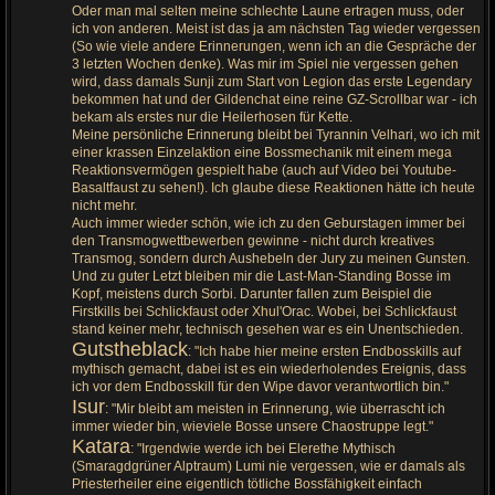
Oder man mal selten meine schlechte Laune ertragen muss, oder
ich von anderen. Meist ist das ja am nächsten Tag wieder vergessen
(So wie viele andere Erinnerungen, wenn ich an die Gespräche der
3 letzten Wochen denke). Was mir im Spiel nie vergessen gehen
wird, dass damals Sunji zum Start von Legion das erste Legendary
bekommen hat und der Gildenchat eine reine GZ-Scrollbar war - ich
bekam als erstes nur die Heilerhosen für Kette.
Meine persönliche Erinnerung bleibt bei Tyrannin Velhari, wo ich mit
einer krassen Einzelaktion eine Bossmechanik mit einem mega
Reaktionsvermögen gespielt habe (auch auf Video bei Youtube-
Basaltfaust zu sehen!). Ich glaube diese Reaktionen hätte ich heute
nicht mehr.
Auch immer wieder schön, wie ich zu den Geburstagen immer bei
den Transmogwettbewerben gewinne - nicht durch kreatives
Transmog, sondern durch Aushebeln der Jury zu meinen Gunsten.
Und zu guter Letzt bleiben mir die Last-Man-Standing Bosse im
Kopf, meistens durch Sorbi. Darunter fallen zum Beispiel die
Firstkills bei Schlickfaust oder Xhul'Orac. Wobei, bei Schlickfaust
stand keiner mehr, technisch gesehen war es ein Unentschieden.
Gutstheblack
: "Ich habe hier meine ersten Endbosskills auf
mythisch gemacht, dabei ist es ein wiederholendes Ereignis, dass
ich vor dem Endbosskill für den Wipe davor verantwortlich bin."
Isur
: "Mir bleibt am meisten in Erinnerung, wie überrascht ich
immer wieder bin, wieviele Bosse unsere Chaostruppe legt."
Katara
: "Irgendwie werde ich bei Elerethe Mythisch
(Smaragdgrüner Alptraum) Lumi nie vergessen, wie er damals als
Priesterheiler eine eigentlich tötliche Bossfähigkeit einfach