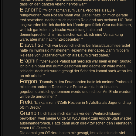
dass ich den ganzen Abend nervös war."
Elanorhe
: "Mich hat man zum Jaina Progress als Eule
reingeworfen, weil Not am Mann war. Dabei hatte ich mich gerade
erst beworben, nachdem ich meinen Raidlead aus meinem HC Raid
losgeworden bin. Ich dachte ich könnte gemütlich Gear nachfarmen,
weil ich gar keine mythische Ausrüstung hatte und
dementsprechend mir nicht sicher war, ob ich eine Verstärkung
wäre, aber man hat mir Zeit gegeben."
Elawuhso
: "Ich war bevor ich richtig bei Basaltfaust mitgeraidet
hatte im Twinkraid mit meinem Hexenmeister dabei. Dann mit dem
Release von Dazar'alor war ich als Baum direkt dabei."
Eraphin
: "Der ewige Palast auf heroisch war mein erster Raidtag.
Ich bin ein paar mal dumm gestorben und dachte ich wäre mega
schlecht, doch mir wurde gesagt der Schaden kommt noch wenn ich
an mir arbeite."
Forgon
: "Damals in den Feuerlanden hatte ich meinen Proberaid
mit einem anderen Tank der zur Probe war, da hab ich alles
gegeben damit ich genommen werde und nicht er. Am Ende wurden
wir beide genommen."
Freki
: "Ich kam zum N'Zoth Reclear in Ny'alotha als Jäger und lag
oft im Dreck."
Grambin
: Ich hatte mich damals vor den Weihnachtstagen
beworben, weil meine Gilde für WoD direkt zum AddOn-Start wieder
auseinanderbrach. Hatte dann auch direkt zwischen den Feiertagen
einen HC-Testraid.
Die damaligen Offiziere hatten mir gesagt, ich solle mir nicht viel