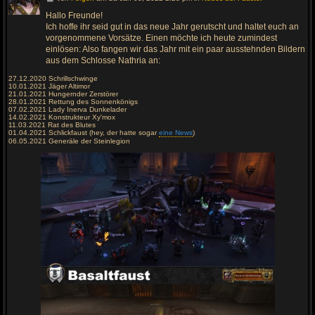
e
h
Hallo Freunde!
e
Ich hoffe ihr seid gut in das neue Jahr gerutscht und haltet euch an
z
u
vorgenommene Vorsätze. Einen möchte ich heute zumindest
m
einlösen: Also fangen wir das Jahr mit ein paar ausstehnden Bildern
l
aus dem Schlosse Nathria an:
e
t
z
27.12.2020 Schrillschwinge
t
10.01.2021 Jäger Altimor
e
21.01.2021 Hungernder Zerstörer
n
28.01.2021 Rettung des Sonnenkönigs
B
07.02.2021 Lady Inerva Dunkelader
e
14.02.2021 Konstrukteur Xy'mox
i
11.03.2021 Rat des Blutes
t
01.04.2021 Schlickfaust (hey, der hatte sogar
eine News
)
r
06.05.2021 Generäle der Steinlegion
a
g