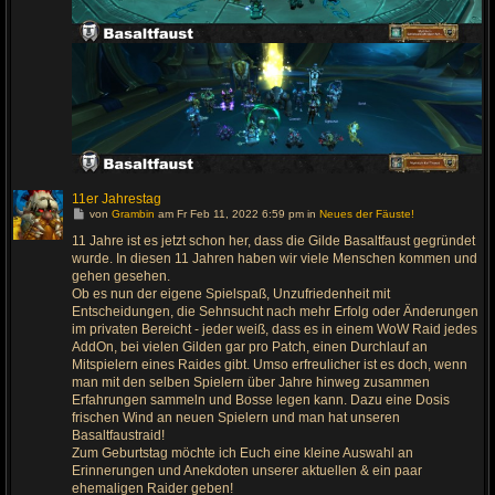
11er Jahrestag
G
von
Grambin
am Fr Feb 11, 2022 6:59 pm in
Neues der Fäuste!
e
h
11 Jahre ist es jetzt schon her, dass die Gilde Basaltfaust gegründet
e
wurde. In diesen 11 Jahren haben wir viele Menschen kommen und
z
u
gehen gesehen.
m
Ob es nun der eigene Spielspaß, Unzufriedenheit mit
l
Entscheidungen, die Sehnsucht nach mehr Erfolg oder Änderungen
e
t
im privaten Bereicht - jeder weiß, dass es in einem WoW Raid jedes
z
AddOn, bei vielen Gilden gar pro Patch, einen Durchlauf an
t
e
Mitspielern eines Raides gibt. Umso erfreulicher ist es doch, wenn
n
man mit den selben Spielern über Jahre hinweg zusammen
B
e
Erfahrungen sammeln und Bosse legen kann. Dazu eine Dosis
i
frischen Wind an neuen Spielern und man hat unseren
t
r
Basaltfaustraid!
a
Zum Geburtstag möchte ich Euch eine kleine Auswahl an
g
Erinnerungen und Anekdoten unserer aktuellen & ein paar
ehemaligen Raider geben!