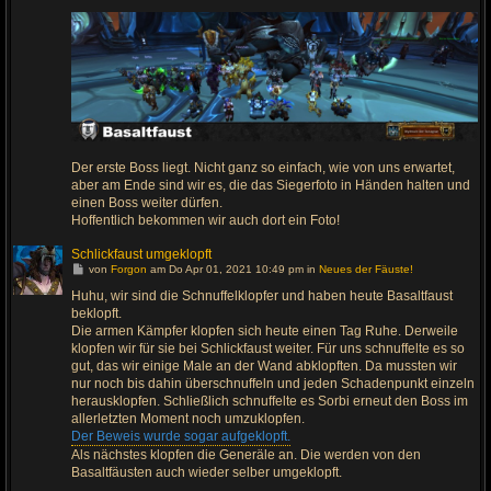
Der erste Boss liegt. Nicht ganz so einfach, wie von uns erwartet,
aber am Ende sind wir es, die das Siegerfoto in Händen halten und
einen Boss weiter dürfen.
Hoffentlich bekommen wir auch dort ein Foto!
Schlickfaust umgeklopft
G
von
Forgon
am Do Apr 01, 2021 10:49 pm in
Neues der Fäuste!
e
h
Huhu, wir sind die Schnuffelklopfer und haben heute Basaltfaust
e
beklopft.
z
u
Die armen Kämpfer klopfen sich heute einen Tag Ruhe. Derweile
m
klopfen wir für sie bei Schlickfaust weiter. Für uns schnuffelte es so
l
gut, das wir einige Male an der Wand abklopften. Da mussten wir
e
t
nur noch bis dahin überschnuffeln und jeden Schadenpunkt einzeln
z
herausklopfen. Schließlich schnuffelte es Sorbi erneut den Boss im
t
e
allerletzten Moment noch umzuklopfen.
n
Der Beweis wurde sogar aufgeklopft.
B
e
Als nächstes klopfen die Generäle an. Die werden von den
i
Basaltfäusten auch wieder selber umgeklopft.
t
r