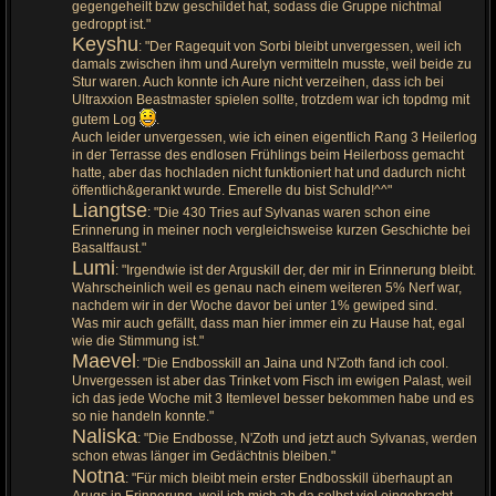
gegengeheilt bzw geschildet hat, sodass die Gruppe nichtmal
gedroppt ist."
Keyshu
: "Der Ragequit von Sorbi bleibt unvergessen, weil ich
damals zwischen ihm und Aurelyn vermitteln musste, weil beide zu
Stur waren. Auch konnte ich Aure nicht verzeihen, dass ich bei
Ultraxxion Beastmaster spielen sollte, trotzdem war ich topdmg mit
gutem Log
.
Auch leider unvergessen, wie ich einen eigentlich Rang 3 Heilerlog
in der Terrasse des endlosen Frühlings beim Heilerboss gemacht
hatte, aber das hochladen nicht funktioniert hat und dadurch nicht
öffentlich&gerankt wurde. Emerelle du bist Schuld!^^"
Liangtse
: "Die 430 Tries auf Sylvanas waren schon eine
Erinnerung in meiner noch vergleichsweise kurzen Geschichte bei
Basaltfaust."
Lumi
: "Irgendwie ist der Arguskill der, der mir in Erinnerung bleibt.
Wahrscheinlich weil es genau nach einem weiteren 5% Nerf war,
nachdem wir in der Woche davor bei unter 1% gewiped sind.
Was mir auch gefällt, dass man hier immer ein zu Hause hat, egal
wie die Stimmung ist."
Maevel
: "Die Endbosskill an Jaina und N'Zoth fand ich cool.
Unvergessen ist aber das Trinket vom Fisch im ewigen Palast, weil
ich das jede Woche mit 3 Itemlevel besser bekommen habe und es
so nie handeln konnte."
Naliska
: "Die Endbosse, N'Zoth und jetzt auch Sylvanas, werden
schon etwas länger im Gedächtnis bleiben."
Notna
: "Für mich bleibt mein erster Endbosskill überhaupt an
Arugs in Erinnerung, weil ich mich ab da selbst viel eingebracht