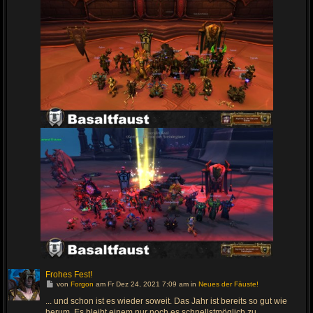
Frohes Fest!
G
von
Forgon
am Fr Dez 24, 2021 7:09 am in
Neues der Fäuste!
e
h
... und schon ist es wieder soweit. Das Jahr ist bereits so gut wie
e
herum. Es bleibt einem nur noch es schnellstmöglich zu