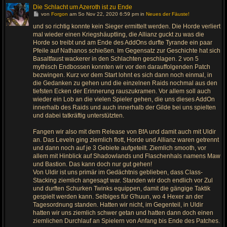
Die Schlacht um Azeroth ist zu Ende
G
von
Forgon
am So Nov 22, 2020 6:59 pm in
Neues der Fäuste!
e
h
und so richtig konnte kein Sieger ermittelt werden. Die Horde verliert
e
mal wieder einen Kriegshäuptling, die Allianz guckt zu was die
z
u
Horde so treibt und am Ende des AddOns durfte Tyrande ein paar
m
Pfeile auf Nathanos schießen. Im Gegensatz zur Geschichte hat sich
l
Basaltfaust wackerer in den Schlachten geschlagen. 2 von 5
e
t
mythisch Endbossen konnten wir vor den darauffolgenden Patch
z
bezwingen. Kurz vor dem Start lohnt es sich dann noch einmal, in
t
e
die Gedanken zu gehen und die einzelnen Raids nochmal aus den
n
tiefsten Ecken der Erinnerung rauszukramen. Vor allem soll auch
B
e
wieder ein Lob an die vielen Spieler gehen, die uns dieses AddOn
i
innerhalb des Raids und auch innerhalb der Gilde bei uns spielten
t
r
und dabei tatkräftig unterstützten.
a
g
Fangen wir also mit dem Release von BfA und damit auch mit Uldir
an. Das Leveln ging ziemlich flott, Horde und Allianz waren getrennt
und dann noch auf je 3 Gebiete aufgeteilt. Ziemlich smooth, vor
allem mit Hinblick auf Shadowlands und Flaschenhals namens Maw
und Bastion. Das kann doch nur gut gehen!
Von Uldir ist uns primär im Gedächtnis geblieben, dass Class-
Stacking ziemlich angesagt war. Standen wir doch endlich vor Zul
und durften Schurken Twinks equippen, damit die gängige Taktik
gespielt werden kann. Selbiges für G'huun, wo 4 Hexer an der
Tagesordnung standen. Hatten wir nicht, im Gegenteil, in Uldir
hatten wir uns ziemlich schwer getan und hatten dann doch einen
ziemlichen Durchlauf an Spielern von Anfang bis Ende des Patches.