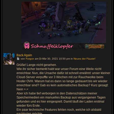
a
g
Back Again
G
von
Forgon
am Di Mär 30, 2021 10:50 pm in
Neues der Fäuste!
e
h
Grüße! Lange nicht gesehen.
e
Wie ihr sicher bemerkt habt war unser Forum eine Weile nicht
z
u
erreichbar. Nun, die Ursache dafür ist schnell erwähnt: unser kleiner
m
Cloud-Server verpuffte vor 3 Wochen mit zur Rauchwolke beim
l
Hoster OVH. Warum hat es dann so lange gedauert bis wir wieder
e
t
erreichbar sind? Gab es kein automatisches Backup? Kurz gesagt:
z
Nein >.<
t
e
Aber ich habe tief verborgen in den Datenschätzen meiner
n
Speichermedien ein manuelles Backup aus vergangenen Tagen
B
e
gefunden und es hier eingespielt. Damit läuft der Laden erstmal
i
wieder fürs Erste.
t
r
Ein paar technische Features fehlen noch, welche ich alsbald
a
nachholen möchte.