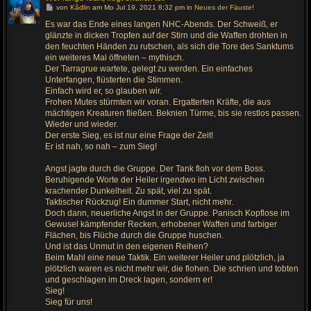
G
von
Kâdlin
am Mo Jul 19, 2021 8:32 pm in
Neues der Fäuste!
e
h
Es war das Ende eines langen NHC-Abends. Der Schweiß, er
e
glänzte in dicken Tropfen auf der Stirn und die Waffen drohten in
z
u
den feuchten Händen zu rutschen, als sich die Tore des Sanktums
m
ein weiteres Mal öffneten – mythisch.
l
Der Tarragrue wartete, gelegt zu werden. Ein einfaches
e
t
Unterfangen, flüsterten die Stimmen.
z
Einfach wird er, so glauben wir.
t
e
Frohen Mutes stürmten wir voran. Ergatterten Kräfte, die aus
n
mächtigen Kreaturen fließen. Beknien Türme, bis sie restlos passen.
B
e
Wieder und wieder.
i
Der erste Sieg, es ist nur eine Frage der Zeit!
t
r
Er ist nah, so nah – zum Sieg!
a
g
Angst jagte durch die Gruppe. Der Tank floh vor dem Boss.
Beruhigende Worte der Heiler irgendwo im Licht zwischen
krachender Dunkelheit. Zu spät, viel zu spät.
Taktischer Rückzug! Ein dummer Start, nicht mehr.
Doch dann, neuerliche Angst in der Gruppe. Panisch Kopflose im
Gewusel kämpfender Recken, erhobener Waffen und farbiger
Flächen, bis Flüche durch die Gruppe huschen.
Und ist das Unmut in den eigenen Reihen?
Beim Mahl eine neue Taktik. Ein weiterer Heiler und plötzlich, ja
plötzlich waren es nicht mehr wir, die flohen. Die schrien und tobten
und geschlagen im Dreck lagen, sondern er!
Sieg!
Sieg für uns!