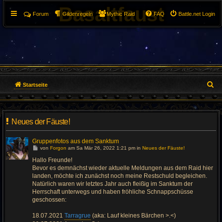
Basaltfaust
Forum
Gildenregeln
Mythic Raid
FAQ
Battle.net Login
S
Startseite
u
c
Neues der Fäuste!
h
Gruppenfotos aus dem Sanktum
G
e
von
Forgon
am Sa Mär 26, 2022 1:21 pm in
Neues der Fäuste!
e
h
Hallo Freunde!
e
Bevor es demnächst wieder aktuelle Meldungen aus dem Raid hier
z
u
landen, möchte ich zunächst noch meine Restschuld begleichen.
m
Natürlich waren wir letztes Jahr auch fleißig im Sanktum der
l
Herrschaft unterwegs und haben fröhliche Schnappschüsse
e
t
geschossen:
z
t
e
18.07.2021
Tarragrue
(aka: Lauf kleines Bärchen >.<)
n