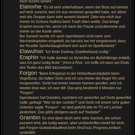
mich rezzen lassen."
Elanorhe
: "Es ist sehr unterhaltsam, wenn der Boss auf einmal
auf mich zurennt, weil ich aus versehen gespottet habe, vor allem
weil die Gruppe dann sehr verwirrt dasteht. Oder wie mich Isur
immer im Schloss Nathria beim Trash töten wollte. Das kriegt
Eraphin besser hin, wenn ich nach der Pause zurückkomme und
immer an der Kante stehe.
Bei Xanesh wurde ich auch irgendwann nicht mehr zum
Mechanikspielen eingeteilt, da hat sich bei mir eingebrannt, dass
die Reallife Sportuntauglichkeit sich auch im Spielfortsetzt."
Elawuhso
: "Ich finde Darkray (Gutstheblack) lustig."
Eraphin
: "Ich hatte damals zu Ny'alotha ein Bullshitbingo erstellt,
was ich ganz lustig finde." (Anm.d.Red.: ich hoffe ich kann am Ende
des Textes das Bild dazusetzen)
Forgon
: "Beim Erfolgsrun in der Höllenfeuerzitadelle beim
Vogelboss, da hatten Sorbi und ich uns immer die Kugel hin und
hergeworfen. Sorbi hat immer meinen Namen gerufen, weil ich
wieder dran war, ich war still. Das ging bestimmt 4 Minuten nur
"Forgon".
Irgendwann hat Grambin, nachdem ich geworfen auf Sorbi geworfen
hatte, gefragt: "Wer ist der coolste?" und Sorbi mit einem sehr guten
Unterton sagte "Forgon" - es sind gefühlt alle im TS vor Lachen
gestorben. Das gibts übrigens auch auf Youtube!"
Grambin
: Es sind dann doch sehr viele Sachen, die schon
passiert sind, die lustig waren, aber unübertroffen bleibt für mich,
wie Forgon rückwärstlaufend beim Xhul'orac Progress einfach
runterfällt.