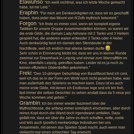
Elawuhso
: "Ich weiß nichtmal, was ich letzte Woche gemacht
habe, tut mir Leid."
Eraphin
: "Für mich am Denkwürdigsten ist, dass wir es geschafft
haben, dass jeder das Mount von N'Zoth mythisch bekommt."
Forgon
: "Ich finde es immer cool, wenn wir komplett eigene
Taktiken für unsere Gruppe zusammenstellen können, so waren wir
die erste Gilde, die damals Lady Ashvane mit 2 Tanks und 3 Heilern
gespielt hat, die anderen waren entweder 3 Tanks oder 4 Heiler.
Auch denkwürdig fand ich damals den Sterndeuter in der
Nachtfeste, weil ich endlich mal alleine tanken durfte
.
Sehr schön in Erinnerung bleibt mir, dass wir uns in kleiner Runde
zweimal zur Dreamhack in Leipzig und einmal zum Warcraftfilm im
Kino, ebenfalls Leipzig, getroffen haben. Leider ist es ja noch zu
keinen offiziellen Gildentreffen gekommen."
Freki
: "Den 10-jährigen Geburtstag von Basaltfaust fand ich cool,
weil ich das so in der Form von WoW noch nicht gesehen habe, was
man außerhalb des Spielens so machen kann. Dazu ist es auch
meine erste Gilde, mit denen ich Endbosse lege und ich bin froh,
fast immer die selben Gesichter zu sehen anstatt dass da 5 neue pro
Woche kommen und gehen."
Grambin
: Ich bin immer wieder fasziniert über die
Mythischbosse, die anfang immer unmöglich erscheinen, aber durch
reines Kopf-durch-die-Wand doch irgendwann umfallen. Dazu
gefällt mir, dass wir über die Jahre es doch schaffen, nette, coole
und teils auch (positiv!) merkwürdige Individiuen bei uns
Ansammeln, mit denen das Spielen Spaß macht, auch wenn man
vielleicht mal einen schlechten Tag erwischt.