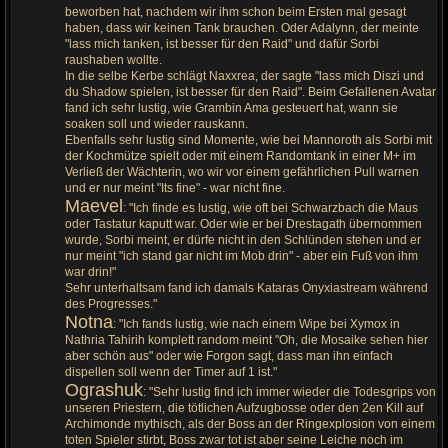
beworben hat, nachdem wir ihm schon beim Ersten mal gesagt
haben, dass wir keinen Tank brauchen. Oder Adalynn, der meinte
"lass mich tanken, ist besser für den Raid" und dafür Sorbi
raushaben wollte.
In die selbe Kerbe schlägt Naxxrea, der sagte "lass mich Diszi und
du Shadow spielen, ist besser für den Raid". Beim Gefallenen Avatar
fand ich sehr lustig, wie Grambin Ama gesteuert hat, wann sie
soaken soll und wieder rauskann.
Ebenfalls sehr lustig sind Momente, wie bei Mannoroth als Sorbi mit
der Kochmütze spielt oder mit einem Randomtank in einer M+ im
Verließ der Wächterin, wo wir vor einem gefährlichen Pull warnen
und er nur meint "Its fine" - war nicht fine.
Maevel
: "Ich finde es lustig, wie oft bei Schwarzbach die Maus
oder Tastatur kaputt war. Oder wie er bei Drestagath übernommen
wurde, Sorbi meint, er dürfe nicht in den Schlünden stehen und er
nur meint "ich stand gar nicht im Mob drin" - aber ein Fuß von ihm
war drin!"
Sehr unterhaltsam fand ich damals Kataras Onyxiastream während
des Progresses."
Notna
: "Ich fands lustig, wie nach einem Wipe bei Xymox in
Nathria Tahirih komplett random meint "Oh, die Mosaike sehen hier
aber schön aus" oder wie Forgon sagt, dass man ihn einfach
dispellen soll wenn der Timer auf 1 ist."
Ograshuk
: "Sehr lustig find ich immer wieder die Todesgrips von
unseren Priestern, die tötlichen Aufzugbosse oder den 2en Kill auf
Archimonde mythisch, als der Boss an der Ringexplosion von einem
toten Spieler stirbt, Boss zwar tot ist aber seine Leiche noch im