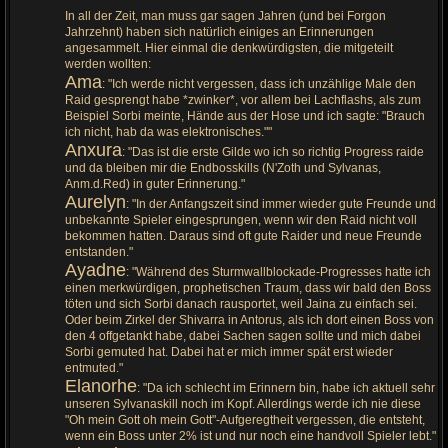
In all der Zeit, man muss gar sagen Jahren (und bei Forgon
Jahrzehnt) haben sich natürlich einiges an Erinnerungen
angesammelt. Hier einmal die denkwürdigsten, die mitgeteilt
werden wollten:
Ama
: "Ich werde nicht vergessen, dass ich unzählige Male den
Raid gesprengt habe *zwinker*, vor allem bei Lachflashs, als zum
Beispiel Sorbi meinte, Hände aus der Hose und ich sagte: "Brauch
ich nicht, hab da was elektronisches.""
Anxura
: "Das ist die erste Gilde wo ich so richtig Progress raide
und da bleiben mir die Endbosskills (N'Zoth und Sylvanas,
Anm.d.Red) in guter Erinnerung."
Aurelyn
: "In der Anfangszeit sind immer wieder gute Freunde und
unbekannte Spieler eingesprungen, wenn wir den Raid nicht voll
bekommen hatten. Daraus sind oft gute Raider und neue Freunde
entstanden."
Ayadne
: "Während des Sturmwallblockade-Progresses hatte ich
einen merkwürdigen, prophetischen Traum, dass wir bald den Boss
töten und sich Sorbi danach rausportet, weil Jaina zu einfach sei.
Oder beim Zirkel der Shivarra in Antorus, als ich dort einen Boss von
den 4 offgetankt habe, dabei Sachen sagen sollte und mich dabei
Sorbi gemuted hat. Dabei hat er mich immer spät erst wieder
entmuted."
Elanorhe
: "Da ich schlecht im Erinnern bin, habe ich aktuell sehr
unseren Sylvanaskill noch im Kopf. Allerdings werde ich nie diese
"Oh mein Gott oh mein Gott"-Aufgeregtheit vergessen, die entsteht,
wenn ein Boss unter 2% ist und nur noch eine handvoll Spieler lebt."