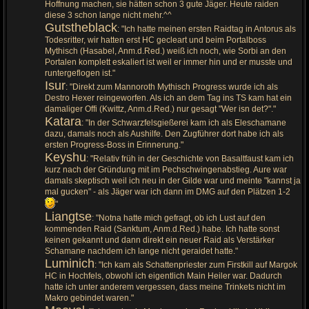
Hoffnung machen, sie hätten schon 3 gute Jäger. Heute raiden
diese 3 schon lange nicht mehr.^^
Gutstheblack
: "Ich hatte meinen ersten Raidtag in Antorus als
Todesritter, wir hatten erst HC gecleart und beim Portalboss
Mythisch (Hasabel, Anm.d.Red.) weiß ich noch, wie Sorbi an den
Portalen komplett eskaliert ist weil er immer hin und er musste und
runtergeflogen ist."
Isur
: "Direkt zum Mannoroth Mythisch Progress wurde ich als
Destro Hexer reingeworfen. Als ich an dem Tag ins TS kam hat ein
damaliger Offi (Kwittz, Anm.d.Red.) nur gesagt "Wer isn det?"."
Katara
: "In der Schwarzfelsgießerei kam ich als Eleschamane
dazu, damals noch als Aushilfe. Den Zugführer dort habe ich als
ersten Progress-Boss in Erinnerung."
Keyshu
: "Relativ früh in der Geschichte von Basaltfaust kam ich
kurz nach der Gründung mit im Pechschwingenabstieg. Aure war
damals skeptisch weil ich neu in der Gilde war und meinte "kannst ja
mal gucken" - als Jäger war ich dann im DMG auf den Plätzen 1-2
"
Liangtse
: "Notna hatte mich gefragt, ob ich Lust auf den
kommenden Raid (Sanktum, Anm.d.Red.) habe. Ich hatte sonst
keinen gekannt und dann direkt ein neuer Raid als Verstärker
Schamane nachdem ich lange nicht geraidet hatte."
Luminich
: "Ich kam als Schattenpriester zum Firstkill auf Margok
HC in Hochfels, obwohl ich eigentlich Main Heiler war. Dadurch
hatte ich unter anderem vergessen, dass meine Trinkets nicht im
Makro gebindet waren."