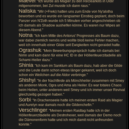
Maevel
: "Ich wurde als Magier zu den Reclearkills in Uldir
mitgenommen, bei Zul musste ich dann raus."
Naliska
: "Wir (+Freki) hatten uns zum Ende von Ny'alotha
beworben und es wurde ein langsamer Einstieg geplant, doch beim
Panzer von N'Zoth wurde ich 5 Minuten vorher angeschrieben ob
ich damals als Shadow aushelfen könne. Es waren nur Wipes an
diesem Abend."
Notna
: "Ich kam Mitte des Antorus' Progresses als Baum dazu,
war dabei ziemlich nervös und wollte bloß keine Fehler machen,
weil ich innerhalb einer Gilde seit Ewigkeiten nicht geraidet hatte.
Ograshuk
: "Mein Bewerbungsgespräch hatte ich damals bei
Nimn und kam dann für eine HC ID in der Höllenfeuerzitadelle als
Schami-Heiler dazu."
Shinia
: "Ich kam im Sanktum als Baum dazu, hab aber die Gilde
und die Leute darin schon etwas länger gekannt, weil ich doch
schon ein Weilchen auf die Aldor verbringe."
Shishyi
: "In der Nachtfeste als Mönchheiler zusammen mit Smey
als anderen Monk, Ogra und Ama als Heiler. Es war totales Chaos
beim Heilen, unter anderem weil Smey und ich immer unser Revival
gleichzeitig gezogen haben."
Sorbi
: "In Drachenseele hatte ich meinen ersten Raid als Magier
und Aurelyn war damals noch die Gildenchefin."
Verschlinger
: "Meinen ersten Raidtag hatte ich in der
Höllenfeuerzitadelle als Destrohexer, weil damals der Demo noch
die Dämonenform hatte und ich mich damit nicht anfreunden
konnte."