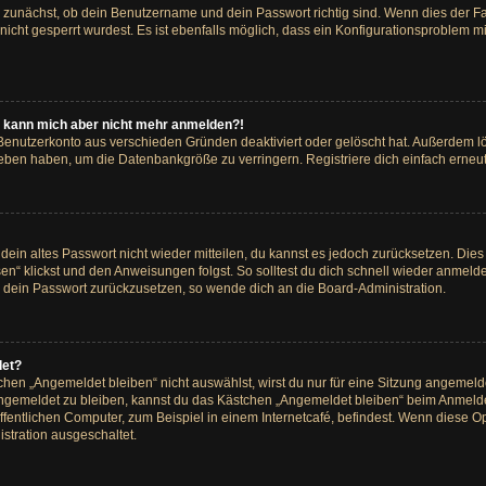
e zunächst, ob dein Benutzername und dein Passwort richtig sind. Wenn dies der Fa
icht gesperrt wurdest. Es ist ebenfalls möglich, dass ein Konfigurationsproblem mi
rt, kann mich aber nicht mehr anmelden?!
 Benutzerkonto aus verschieden Gründen deaktiviert oder gelöscht hat. Außerdem 
rieben haben, um die Datenbankgröße zu verringern. Registriere dich einfach erneut
r dein altes Passwort nicht wieder mitteilen, du kannst es jedoch zurücksetzen. Di
en“ klickst und den Anweisungen folgst. So solltest du dich schnell wieder anmel
in, dein Passwort zurückzusetzen, so wende dich an die Board-Administration.
det?
en „Angemeldet bleiben“ nicht auswählst, wirst du nur für eine Sitzung angemeld
ngemeldet zu bleiben, kannst du das Kästchen „Angemeldet bleiben“ beim Anmelde
entlichen Computer, zum Beispiel in einem Internetcafé, befindest. Wenn diese Opt
stration ausgeschaltet.