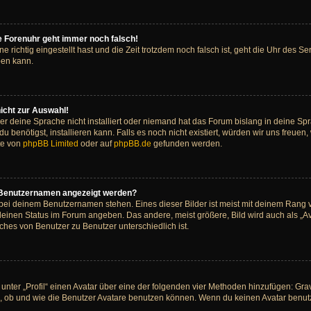
die Forenuhr geht immer noch falsch!
ne richtig eingestellt hast und die Zeit trotzdem noch falsch ist, geht die Uhr des Se
ben kann.
icht zur Auswahl!
er deine Sprache nicht installiert oder niemand hat das Forum bislang in deine Spr
du benötigst, installieren kann. Falls es noch nicht existiert, würden wir uns freue
te von
phpBB Limited
oder auf
phpBB.de
gefunden werden.
m Benutzernamen angezeigt werden?
 bei deinem Benutzernamen stehen. Eines dieser Bilder ist meist mit deinem Rang v
deinen Status im Forum angeben. Das andere, meist größere, Bild wird auch als „Ava
ches von Benutzer zu Benutzer unterschiedlich ist.
unter „Profil“ einen Avatar über eine der folgenden vier Methoden hinzufügen: Gr
 ob und wie die Benutzer Avatare benutzen können. Wenn du keinen Avatar benutze