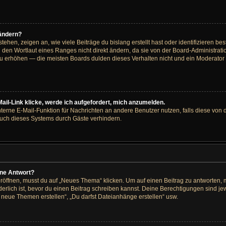
 ändern?
hen, zeigen an, wie viele Beiträge du bislang erstellt hast oder identifizieren 
den Wortlaut eines Ranges nicht direkt ändern, da sie von der Board-Administratio
u erhöhen — die meisten Boards dulden dieses Verhalten nicht und ein Moderator 
ail-Link klicke, werde ich aufgefordert, mich anzumelden.
interne E-Mail-Funktion für Nachrichten an andere Benutzer nutzen, falls diese von 
ch dieses Systems durch Gäste verhindern.
ine Antwort?
ffnen, musst du auf „Neues Thema“ klicken. Um auf einen Beitrag zu antworten, mu
rderlich ist, bevor du einen Beitrag schreiben kannst. Deine Berechtigungen sind j
st neue Themen erstellen“, „Du darfst Dateianhänge erstellen“ usw.