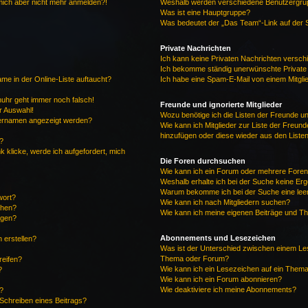
n mich aber nicht mehr anmelden?!
Weshalb werden verschiedene Benutzergrupp
Was ist eine Hauptgruppe?
Was bedeutet der „Das Team“-Link auf der S
Private Nachrichten
Ich kann keine Privaten Nachrichten versch
Ich bekomme ständig unerwünschte Private
me in der Online-Liste auftaucht?
Ich habe eine Spam-E-Mail von einem Mitgli
enuhr geht immer noch falsch!
Freunde und ignorierte Mitglieder
r Auswahl!
Wozu benötige ich die Listen der Freunde und
tzernamen angezeigt werden?
Wie kann ich Mitglieder zur Liste der Freunde
hinzufügen oder diese wieder aus den Liste
?
k klicke, werde ich aufgefordert, mich
Die Foren durchsuchen
Wie kann ich ein Forum oder mehrere Fore
Weshalb erhalte ich bei der Suche keine Er
Warum bekomme ich bei der Suche eine leer
wort?
Wie kann ich nach Mitgliedern suchen?
chen?
Wie kann ich meine eigenen Beiträge und T
ügen?
Abonnements und Lesezeichen
 erstellen?
Was ist der Unterschied zwischen einem Le
Thema oder Forum?
reifen?
Wie kann ich ein Lesezeichen auf ein Them
?
Wie kann ich ein Forum abonnieren?
Wie deaktiviere ich meine Abonnements?
?
 Schreiben eines Beitrags?