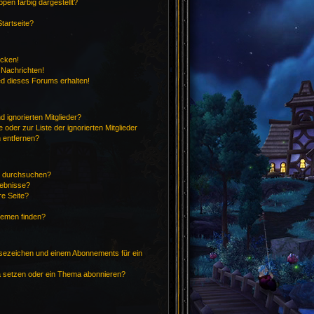
en farbig dargestellt?
tartseite?
icken!
 Nachrichten!
ed dieses Forums erhalten!
 ignorierten Mitglieder?
 oder zur Liste der ignorierten Mitglieder
n entfernen?
n durchsuchen?
gebnisse?
e Seite?
hemen finden?
sezeichen und einem Abonnements für ein
a setzen oder ein Thema abonnieren?