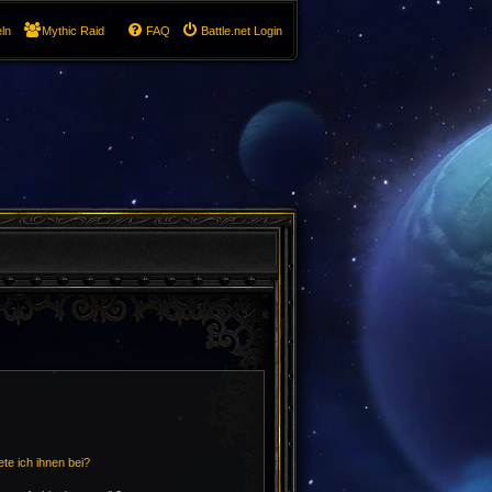
ln
Mythic Raid
FAQ
Battle.net Login
te ich ihnen bei?