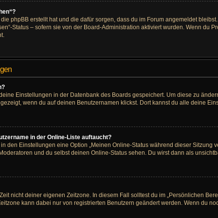
chen“?
, die phpBB erstellt hat und die dafür sorgen, dass du im Forum angemeldet bleib
en“-Status – sofern sie von der Board-Administration aktiviert wurden. Wenn du P
t.
ngen
n?
e deine Einstellungen in der Datenbank des Boards gespeichert. Um diese zu ändern
ngezeigt, wenn du auf deinen Benutzernamen klickst. Dort kannst du alle deine Ein
tzername in der Online-Liste auftaucht?
u in den Einstellungen eine Option „Meinen Online-Status während dieser Sitzung 
 Moderatoren und du selbst deinen Online-Status sehen. Du wirst dann als unsichtb
eit nicht deiner eigenen Zeitzone. In diesem Fall solltest du im „Persönlichen Ber
e Zeitzone kann dabei nur von registrierten Benutzern geändert werden. Wenn du noch ni