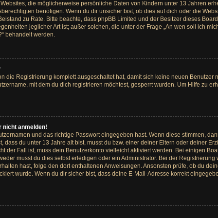
s Websites, die möglicherweise persönliche Daten von Kindern unter 13 Jahren erh
rechtigten benötigen. Wenn du dir unsicher bist, ob dies auf dich oder die Website
hen Beistand zu Rate. Bitte beachte, dass phpBB Limited und der Besitzer dieses Bo
egenheiten jeglicher Art ist; außer solchen, die unter der Frage „An wen soll ich m
t?“ behandelt werden.
?
ion die Registrierung komplett ausgeschaltet hat, damit sich keine neuen Benutze
tzername, mit dem du dich registrieren möchtest, gesperrt wurden. Um Hilfe zu er
r nicht anmelden!
nutzernamen und das richtige Passwort eingegeben hast. Wenn diese stimmen, dan
t, dass du unter 13 Jahre alt bist, musst du bzw. einer deiner Eltern oder deiner
cht der Fall ist, muss dein Benutzerkonto vielleicht aktiviert werden. Bei einigen
weder musst du dies selbst erledigen oder ein Administrator. Bei der Registrierung w
 erhalten hast, folge den dort enthaltenen Anweisungen. Ansonsten prüfe, ob du de
ckiert wurde. Wenn du dir sicher bist, dass deine E-Mail-Adresse korrekt eingegeb