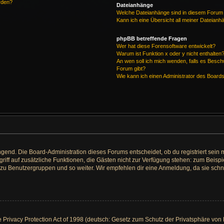
rden?
Dateianhänge
Welche Dateianhänge sind in diesem Forum 
Kann ich eine Übersicht all meiner Dateianh
phpBB betreffende Fragen
Wer hat diese Forensoftware entwickelt?
Warum ist Funktion x oder y nicht enthalten
An wen soll ich mich wenden, falls es Besc
Forum gibt?
Wie kann ich einen Administrator des Board
ngend. Die Board-Administration dieses Forums entscheidet, ob du registriert sein 
 Zugriff auf zusätzliche Funktionen, die Gästen nicht zur Verfügung stehen: zum Beispi
t zu Benutzergruppen und so weiter. Wir empfehlen dir eine Anmeldung, da sie schnell
rivacy Protection Act of 1998 (deutsch: Gesetz zum Schutz der Privatsphäre von Ki