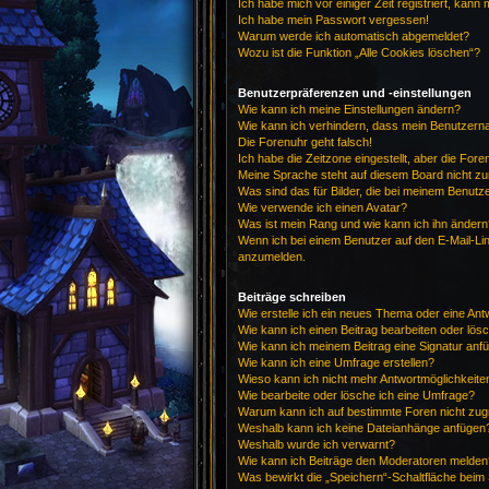
Ich habe mich vor einiger Zeit registriert, kan
Ich habe mein Passwort vergessen!
Warum werde ich automatisch abgemeldet?
Wozu ist die Funktion „Alle Cookies löschen“?
Benutzerpräferenzen und -einstellungen
Wie kann ich meine Einstellungen ändern?
Wie kann ich verhindern, dass mein Benutzerna
Die Forenuhr geht falsch!
Ich habe die Zeitzone eingestellt, aber die For
Meine Sprache steht auf diesem Board nicht zu
Was sind das für Bilder, die bei meinem Benu
Wie verwende ich einen Avatar?
Was ist mein Rang und wie kann ich ihn ändern
Wenn ich bei einem Benutzer auf den E-Mail-Lin
anzumelden.
Beiträge schreiben
Wie erstelle ich ein neues Thema oder eine Ant
Wie kann ich einen Beitrag bearbeiten oder lös
Wie kann ich meinem Beitrag eine Signatur anf
Wie kann ich eine Umfrage erstellen?
Wieso kann ich nicht mehr Antwortmöglichkeiten
Wie bearbeite oder lösche ich eine Umfrage?
Warum kann ich auf bestimmte Foren nicht zug
Weshalb kann ich keine Dateianhänge anfügen
Weshalb wurde ich verwarnt?
Wie kann ich Beiträge den Moderatoren melden
Was bewirkt die „Speichern“-Schaltfläche beim