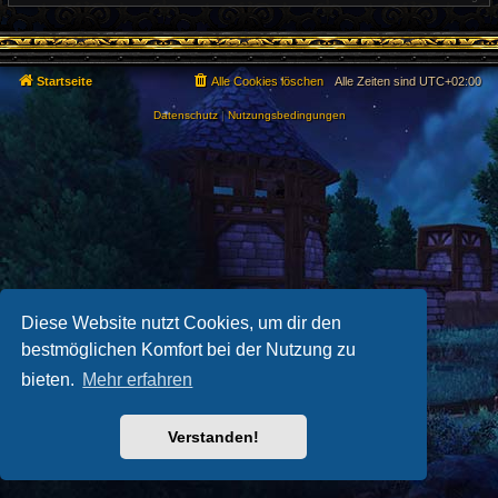
e
r
r
a
B
g
e
i
t
Startseite
Alle Cookies löschen
Alle Zeiten sind
UTC+02:00
r
a
g
Datenschutz
|
Nutzungsbedingungen
Diese Website nutzt Cookies, um dir den
bestmöglichen Komfort bei der Nutzung zu
bieten.
Mehr erfahren
Verstanden!