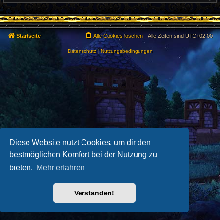
e
r
r
a
B
g
e
i
t
Startseite
Alle Cookies löschen
Alle Zeiten sind
UTC+02:00
r
a
g
Datenschutz
|
Nutzungsbedingungen
Diese Website nutzt Cookies, um dir den
bestmöglichen Komfort bei der Nutzung zu
bieten.
Mehr erfahren
Verstanden!